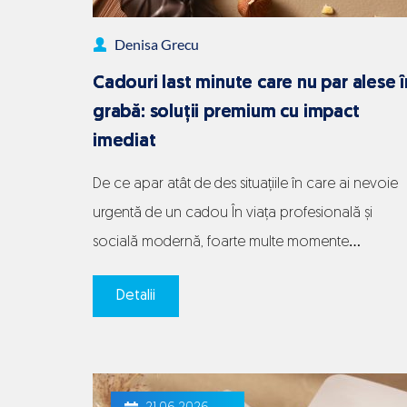
reală
Denisa Grecu
fără
gesturi
Cadouri last minute care nu par alese î
exager
grabă: soluții premium cu impact
imediat
De ce apar atât de des situațiile în care ai nevoie
urgentă de un cadou În viața profesională și
socială modernă, foarte multe momente
importante apar pe nepregătite. O invitație primit
Detalii
târziu, o întâlnire de business confirmată în ultimul
moment, o aniversare uitată sau o vizită spontan
pot transforma alegerea unui cadou într-o situați
Cadouri
stresantă.…
Continue reading