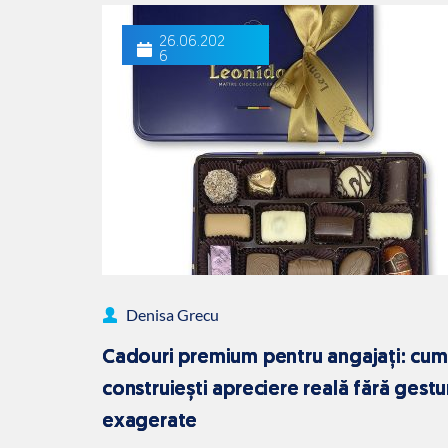
26.06.202
6
Denisa Grecu
Cadouri premium pentru angajați: cum
construiești apreciere reală fără gestu
exagerate