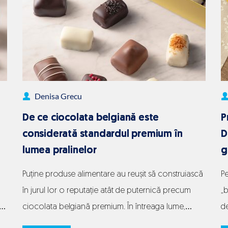
unui
cadou
premium
Denisa Grecu
De ce ciocolata belgiană este
P
considerată standardul premium în
D
lumea pralinelor
g
Puține produse alimentare au reușit să construiască
Pe
în jurul lor o reputație atât de puternică precum
„
nu
ciocolata belgiană premium. În întreaga lume,
de
expresia „ciocolată belgiană” este asociată
în