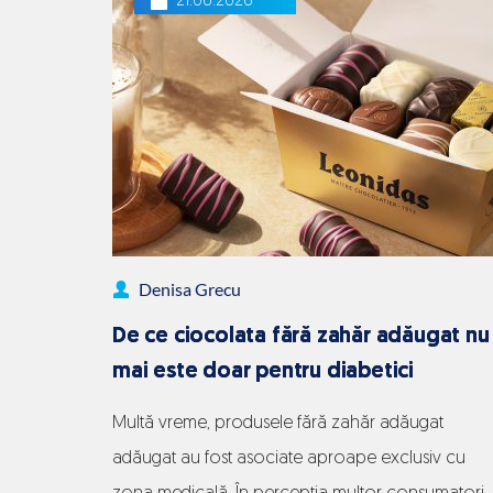
21.06.2026
last
minute
care
nu
par
alese
în
grabă:
Denisa Grecu
soluții
premium
De ce ciocolata fără zahăr adăugat nu
cu
mai este doar pentru diabetici
impact
Multă vreme, produsele fără zahăr adăugat
imediat
adăugat au fost asociate aproape exclusiv cu