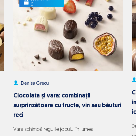
20.06.202
ciocolata
p
6
premium
funcționează
atât
de
bine
în
relațiile
de
Denisa Grecu
business
C
Ciocolata și vara: combinații
i
surprinzătoare cu fructe, vin sau băuturi
i
reci
De
Vara schimbă regulile jocului în lumea