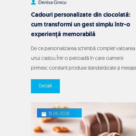
Denisa Grecu
doar
Cadouri personalizate din ciocolată:
pentru
cum transformi un gest simplu într-o
diabetici
experiență memorabilă
De ce personalizarea schimbă complet valoarea
unui cadou Într-o perioadă în care oamenii
primesc constant produse standardizate și mesaje
impersonale, personalizarea a devenit una dintre
Detalii
cele mai apreciate forme de atenție autentică.
Diferența dintre un cadou obișnuit și unul
memorabil nu este întotdeauna dată de valoarea
15.06.2026
produsului, ci de senzația că acel gest a fost…
Cadouri
Continue reading
personalizate