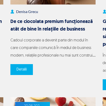
într-
un
Denisa Grecu
moment
n
De ce ciocolata premium funcționează
G
răcoritor
ate
atât de bine în relațiile de business
r
s
Cadoul corporate a devenit parte din modul în
p
care companiile comunică În mediul de business
modern, relațiile profesionale nu mai sunt construite
În
exclusiv prin contracte, întâlniri și negocieri. Modul
de
Detalii
ă
în care o companie reușește să transmită atenție,
a
respect și apreciere a devenit o componentă
se
ă
importantă a imaginii sale. Din acest motiv, cadoul
o
De
e
corporate nu mai…
Continue reading
in
ce
au