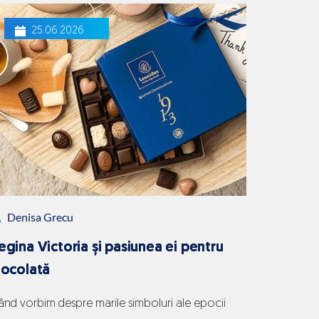
25.06.2026
Denisa Grecu
egina Victoria și pasiunea ei pentru
iocolată
ând vorbim despre marile simboluri ale epocii