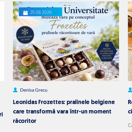
25.06.2026
Denisa Grecu
Leonidas Frozettes: pralinele belgiene
R
care transformă vara într-un moment
c
ri
răcoritor
C