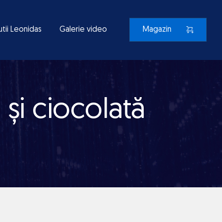
utii Leonidas
Galerie video
Magazin
 și ciocolată