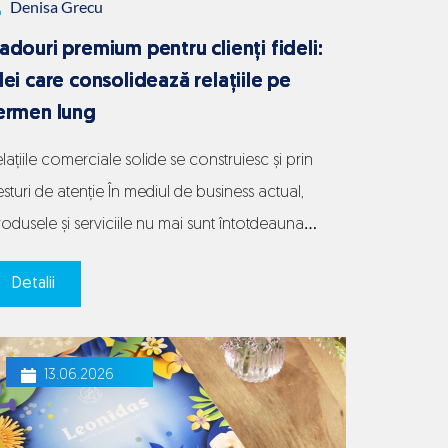
Denisa Grecu
din
adouri premium pentru clienți fideli:
tiparele
dei care consolidează relațiile pe
clasice
ermen lung
lațiile comerciale solide se construiesc și prin
sturi de atenție În mediul de business actual,
odusele și serviciile nu mai sunt întotdeauna
ficiente pentru a diferenția o companie. Clienții
Detalii
 acces rapid la alternative, comparații și oferte
ncurente, iar fidelizarea devine tot mai dificilă.
n acest motiv, relația umană și experiența
13.06.2026
ază
Cadouri
moțională încep să joace…
Continue reading
l
premium
a
pentru