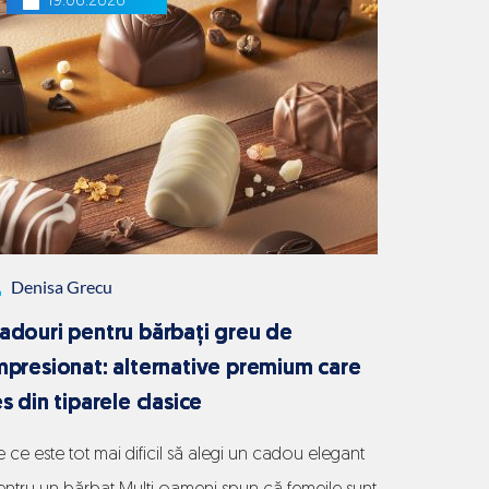
19.06.2026
Gust
rofund și lumea…
Continue reading
intens,
mai
puțin
zahăr:
cum
reușește
ciocolata
Denisa Grecu
premium
Leonidas
adouri pentru bărbați greu de
să
mpresionat: alternative premium care
păstreze
es din tiparele clasice
experiența
 ce este tot mai dificil să alegi un cadou elegant
autentică