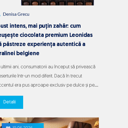
Denisa Grecu
ust intens, mai puțin zahăr: cum
eușește ciocolata premium Leonidas
ă păstreze experiența autentică a
ralinei belgiene
 ultimii ani, consumatorii au început să privească
serturile într-un mod diferit. Dacă în trecut
ccentul era pus aproape exclusiv pe dulce și pe
nzația de răsfăț imediat, astăzi tot mai mulți
Detalii
ameni caută produse care oferă echilibru,
grediente mai atent selecționate și o experiență
tentică a gustului. Această schimbare a influențat