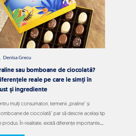
clienți
fideli:
idei
care
consolidează
Denisa Grecu
relațiile
pe
raline sau bomboane de ciocolată?
termen
iferențele reale pe care le simți în
lung
ust și ingrediente
ntru mulți consumatori, termenii „praline” și
bomboane de ciocolată” par să descrie același tip
 produs. În realitate, există diferențe importante
tre cele două categorii, iar acestea devin