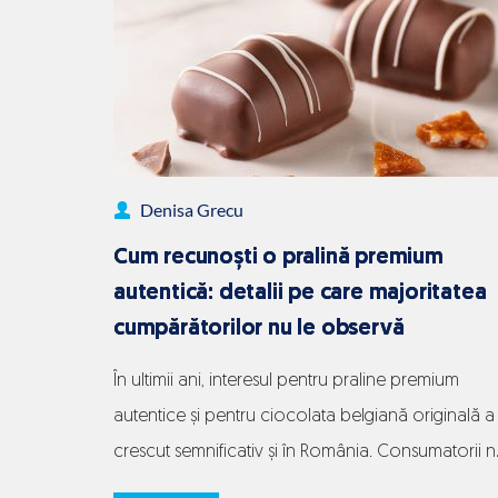
din
ciocolată:
cum
transformi
un
Denisa Grecu
gest
simplu
Cum recunoști o pralină premium
într-
autentică: detalii pe care majoritatea
o
cumpărătorilor nu le observă
experiență
În ultimii ani, interesul pentru praline premium
memorabilă
autentice și pentru ciocolata belgiană originală a
crescut semnificativ și în România. Consumatorii 
mai caută doar un desert, ci o experiență