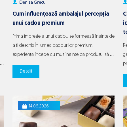
Denisa Grecu
sau
băuturi
Cum influențează ambalajul percepția
C
reci
unui cadou premium
i
t
Prima impresie a unui cadou se formează înainte de
a fi deschis În lumea cadourilor premium,
Re
experiența începe cu mult înainte ca produsul să fie
ge
descoperit propriu-zis. Prima reacție apare în
pr
Detalii
momentul în care persoana vede cutia, textura
su
ambalajului, culorile, panglica sau felul în care
au
produsul este prezentat. Toate aceste detalii
co
Cum
construiesc instant o anumită…
Continue reading
Di
14.06.2026
influențe
e
ambalaju
percepți