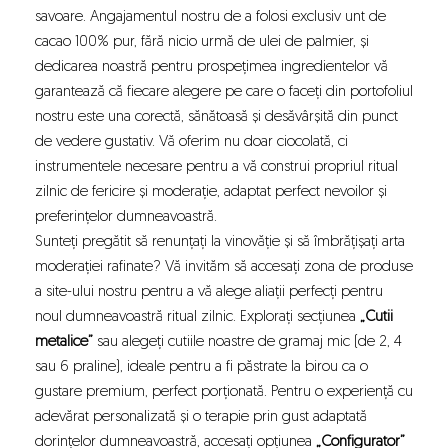
savoare. Angajamentul nostru de a folosi exclusiv unt de
cacao 100% pur, fără nicio urmă de ulei de palmier, și
dedicarea noastră pentru prospețimea ingredientelor vă
garantează că fiecare alegere pe care o faceți din portofoliul
nostru este una corectă, sănătoasă și desăvârșită din punct
de vedere gustativ. Vă oferim nu doar ciocolată, ci
instrumentele necesare pentru a vă construi propriul ritual
zilnic de fericire și moderație, adaptat perfect nevoilor și
preferințelor dumneavoastră.
Sunteți pregătit să renunțați la vinovăție și să îmbrățișați arta
moderației rafinate? Vă invităm să accesați zona de produse
a site-ului nostru pentru a vă alege aliații perfecți pentru
noul dumneavoastră ritual zilnic. Explorați secțiunea
„Cutii
metalice”
sau alegeți cutiile noastre de gramaj mic (de 2, 4
sau 6 praline), ideale pentru a fi păstrate la birou ca o
gustare premium, perfect porționată. Pentru o experiență cu
adevărat personalizată și o terapie prin gust adaptată
dorințelor dumneavoastră, accesați opțiunea
„Configurator”