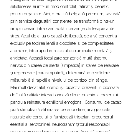
satisfacerea ei într-un mod controlat, rafinat și benefic
pentru organism. Aici, o pralină belgiană premium, savurată
prin tehnica degustării conștiente, se transformă dintr-un
simplu desert într-o veritabilă intervenție de terapie anti-
stres. Actul de a lua o pauză deliberată, de a vă concentra
exclusiv pe topirea lentă a ciocolatei și pe complexitatea
aromelor, întrerupe brusc ciclul de ruminație mentală și
anxietate. Această focalizare senzorială mută sistemul
nervos din starea de alertă (simpatică) în starea de relaxare
și regenerare (parasimpatică), determinând o scădere
măsurabilă și rapidă a nivelului de cortizol din sânge.
Mai mult decât atât, compușii bioactivi prezenți în
ciocolata
de înaltă calitate
interacționează direct cu chimia creierului
pentru a reinstaura echilibrul emoțional. Consumul de cacao
pură stimulează eliberarea de endorfine, analgezicele
naturale ale corpului, și furnizează triptofan, precursorul
esențial al serotoninei, neurotransmițătorul responsabil