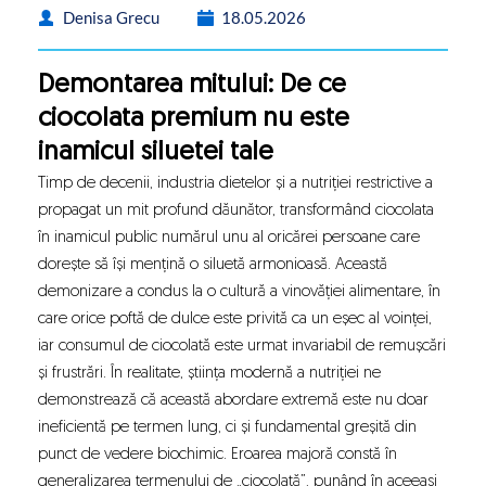
Denisa Grecu
18.05.2026
Demontarea mitului: De ce
ciocolata premium nu este
inamicul siluetei tale
Timp de decenii, industria dietelor și a nutriției restrictive a
propagat un mit profund dăunător, transformând ciocolata
în inamicul public numărul unu al oricărei persoane care
dorește să își mențină o siluetă armonioasă. Această
demonizare a condus la o cultură a vinovăției alimentare, în
care orice poftă de dulce este privită ca un eșec al voinței,
iar consumul de ciocolată este urmat invariabil de remușcări
și frustrări. În realitate, știința modernă a nutriției ne
demonstrează că această abordare extremă este nu doar
ineficientă pe termen lung, ci și fundamental greșită din
punct de vedere biochimic. Eroarea majoră constă în
generalizarea termenului de „ciocolată”, punând în aceeași