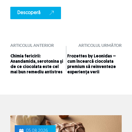
Descoperă
ARTICOLUL ANTERIOR
ARTICOLUL URMĂTOR
Chimia fericirii:
Frozettes by Leonidas –
Anandamida, serotonina și
cum încearcă ciocolata
de ce ciocolata este cel
premium să reinventeze
mai bun remediu antistres
experiența verii
05.08.2026