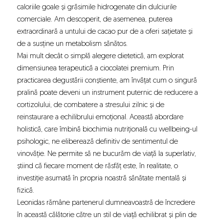
caloriile goale și grăsimile hidrogenate din dulciurile
comerciale. Am descoperit, de asemenea, puterea
extraordinară a untului de cacao pur de a oferi sațietate și
de a susține un metabolism sănătos.
Mai mult decât o simplă alegere dietetică, am explorat
dimensiunea terapeutică a ciocolatei premium. Prin
practicarea degustării conștiente, am învățat cum o singură
pralină poate deveni un instrument puternic de reducere a
cortizolului, de combatere a stresului zilnic și de
reinstaurare a echilibrului emoțional. Această abordare
holistică, care îmbină biochimia nutrițională cu wellbeing-ul
psihologic, ne eliberează definitiv de sentimentul de
vinovăție. Ne permite să ne bucurăm de viață la superlativ,
știind că fiecare moment de răsfăț este, în realitate, o
investiție asumată în propria noastră sănătate mentală și
fizică.
Leonidas rămâne partenerul dumneavoastră de încredere
în această călătorie către un stil de viață echilibrat și plin de