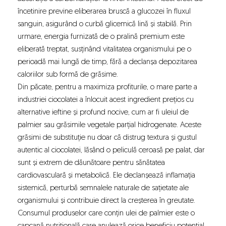
încetinire previne eliberarea bruscă a glucozei în fluxul
sanguin, asigurând o curbă glicemică lină și stabilă. Prin
urmare, energia furnizată de o pralină premium este
eliberată treptat, susținând vitalitatea organismului pe o
perioadă mai lungă de timp, fără a declanșa depozitarea
caloriilor sub formă de grăsime.
Din păcate, pentru a maximiza profiturile, o mare parte a
industriei ciocolatei a înlocuit acest ingredient prețios cu
alternative ieftine și profund nocive, cum ar fi uleiul de
palmier sau grăsimile vegetale parțial hidrogenate. Aceste
grăsimi de substituție nu doar că distrug textura și gustul
autentic al ciocolatei, lăsând o peliculă ceroasă pe palat, dar
sunt și extrem de dăunătoare pentru sănătatea
cardiovasculară și metabolică. Ele declanșează inflamația
sistemică, perturbă semnalele naturale de sațietate ale
organismului și contribuie direct la creșterea în greutate.
Consumul produselor care conțin ulei de palmier este o