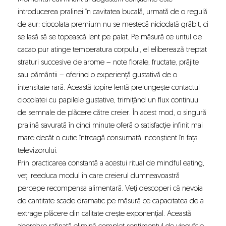
introducerea pralinei în cavitatea bucală, urmată de o regulă
de aur: ciocolata premium nu se mestecă niciodată grăbit, ci
se lasă să se topească lent pe palat. Pe măsură ce untul de
cacao pur atinge temperatura corpului, el eliberează treptat
straturi succesive de arome – note florale, fructate, prăjite
sau pământii – oferind o experiență gustativă de o
intensitate rară. Această topire lentă prelungește contactul
ciocolatei cu papilele gustative, trimițând un flux continuu
de semnale de plăcere către creier. În acest mod, o singură
pralină savurată în cinci minute oferă o satisfacție infinit mai
mare decât o cutie întreagă consumată inconștient în fața
televizorului.
Prin practicarea constantă a acestui ritual de mindful eating,
veți reeduca modul în care creierul dumneavoastră
percepe recompensa alimentară. Veți descoperi că nevoia
de cantitate scade dramatic pe măsură ce capacitatea de a
extrage plăcere din calitate crește exponențial. Această