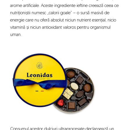
arome artificiale. Aceste ingrediente ieftine creează ceea ce
nutriționiștii numesc „calorii goale” – o sursă masivă de
energie care nu oferă absolut niciun nutrient esențial, nicio
vitamină și niciun antioxidant valoros pentru organismul
uman.
Consumul acestor dulciuri ultraprocesate declanșează un