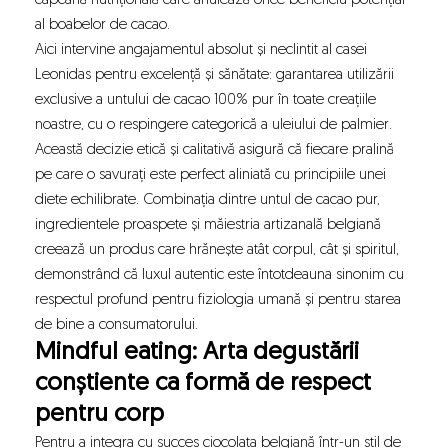
capcană nutrițională care anulează orice beneficiu potențial
al boabelor de cacao.
Aici intervine angajamentul absolut și neclintit al casei
Leonidas pentru excelență și sănătate: garantarea utilizării
exclusive a untului de cacao 100% pur în toate creațiile
noastre, cu o respingere categorică a uleiului de palmier.
Această decizie etică și calitativă asigură că fiecare pralină
pe care o savurați este perfect aliniată cu principiile unei
diete echilibrate. Combinația dintre untul de cacao pur,
ingredientele proaspete și măiestria artizanală belgiană
creează un produs care hrănește atât corpul, cât și spiritul,
demonstrând că luxul autentic este întotdeauna sinonim cu
respectul profund pentru fiziologia umană și pentru starea
de bine a consumatorului.
Mindful eating: Arta degustării
conștiente ca formă de respect
pentru corp
Pentru a integra cu succes ciocolata belgiană într-un stil de