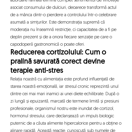
abordare rafinată elimină complet sentimentul de vinovăție
asociat consumului de dulciuri, deoarece transformă actul
de a mânca dintr-o pierdere a controlului într-o celebrare
asumată a simțurilor. Este demonstrația supremă că
moderația nu înseamnă restricție, ci capacitatea de a fi pe
deplin prezent și de a onora fiecare senzație pe care o
capodoperă gastronomică o poate oferi.
Reducerea cortizolului: Cum o
pralină savurată corect devine
terapie anti-stres
Relația noastră cu alimentația este profund influențată de
starea noastră emoțională, iar stresul cronic reprezintă unul
dintre cei mai mari inamici ai unei diete echilibrate. După o
zi lungă și epuizantă, marcată de termene limită și presiuni
profesionale, organismul nostru este inundat de cortizol,
hormonul stresului, care declanșează un impuls biologic
puternic de a căuta alimente hipercalorice pentru a obține o
alinare rapidă. Această reacție, cunoscută sub numele de