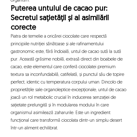
organism.
Puterea untului de cacao pur:
Secretul sațietății și al asimilării
corecte
Piatra de temelie a oricărei ciocolate care respectă
principiile nutriției sănătoase și ale rafinamentului
gastronomic este, fără îndoială, untul de cacao sută la sută
pur. Această grăsime nobilă, extrasă direct din boabele de
cacao, este elementul care conferă ciocolatei premium
textura sa inconfundabilă, catifelată, și punctul său de topire
perfect, identic cu temperatura corpului uman. Dincolo de
proprietățile sale organoleptice excepționale, untul de cacao
joacă un rol metabolic crucial în inducerea senzației de
sațietate prelungită și în modularea modului în care
organismul asimilează zaharurile. Este un ingredient
funcțional care transformă ciocolata dintr-un simplu desert
într-un aliment echilibrat.