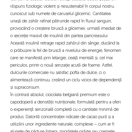
răspuns fiziologic violent și nesustenabil în corpul nostru,
cunoscut sub numele de caruselul glicemic. Cantitatea
uriașă de zahăr rafinat pătrunde rapid în fluxul sanguin,
provocând o creștere bruscă a glicemiei, urmată imediat de
o secreție masivă de insulină din partea pancreasului.
Această insulină retrage rapid zahărul din sânge, ducând la
o prăbușire la fel de bruscă a nivelului de energie, fenomen
care se manifestă prin letargie, ceață mentală și, cel mai
periculos, printr-o nouă senzație acută de foame. Astfel,
dulciurile comerciale nu satisfac pofta de dulce, ci o
alimentează continuu, creând un ciclu vicios de dependență
și supraconsum.
În contrast absolut, ciocolata belgiană premium este o
capodoperă a densității nutriționale, formulată pentru a oferi
o experiență senzorială completă cu o cantitate minimă de
produs. Datorită concentrației ridicate de cacao pură și a
utilizării unor ingrediente naturale, complexe – cum ar fi
alunele de pădure întregi, migdalele prăjite sau cremele