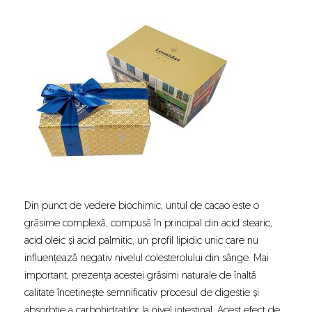
Din punct de vedere biochimic, untul de cacao este o
grăsime complexă, compusă în principal din acid stearic,
acid oleic și acid palmitic, un profil lipidic unic care nu
influențează negativ nivelul colesterolului din sânge. Mai
important, prezența acestei grăsimi naturale de înaltă
calitate încetinește semnificativ procesul de digestie și
absorbție a carbohidraților la nivel intestinal. Acest efect de