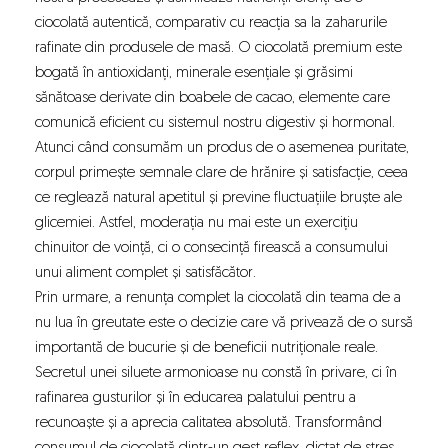
ciocolată autentică
, comparativ cu reacția sa la zaharurile
rafinate din produsele de masă. O ciocolată premium este
bogată în antioxidanți, minerale esențiale și grăsimi
sănătoase derivate din boabele de cacao, elemente care
comunică eficient cu sistemul nostru digestiv și hormonal.
Atunci când consumăm un produs de o asemenea puritate,
corpul primește semnale clare de hrănire și satisfacție, ceea
ce reglează natural apetitul și previne fluctuațiile bruște ale
glicemiei. Astfel, moderația nu mai este un exercițiu
chinuitor de voință, ci o consecință firească a consumului
unui aliment complet și satisfăcător.
Prin urmare, a renunța complet la ciocolată din teama de a
nu lua în greutate este o decizie care vă privează de o sursă
importantă de bucurie și de beneficii nutriționale reale.
Secretul unei siluete armonioase nu constă în privare, ci în
rafinarea gusturilor și în educarea palatului pentru a
recunoaște și a aprecia calitatea absolută. Transformând