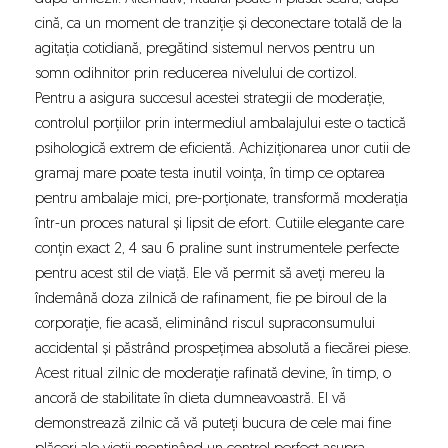
cină, ca un moment de tranziție și deconectare totală de la
agitația cotidiană, pregătind sistemul nervos pentru un
somn odihnitor prin reducerea nivelului de cortizol.
Pentru a asigura succesul acestei strategii de moderație,
controlul porțiilor prin intermediul ambalajului este o tactică
psihologică extrem de eficientă. Achiziționarea unor cutii de
gramaj mare poate testa inutil voința, în timp ce optarea
pentru ambalaje mici, pre-porționate, transformă moderația
într-un proces natural și lipsit de efort. Cutiile elegante care
conțin exact 2, 4 sau 6 praline sunt instrumentele perfecte
pentru acest stil de viață. Ele vă permit să aveți mereu la
îndemână doza zilnică de rafinament, fie pe biroul de la
corporație, fie acasă, eliminând riscul supraconsumului
accidental și păstrând prospețimea absolută a fiecărei piese.
Acest ritual zilnic de moderație rafinată devine, în timp, o
ancoră de stabilitate în dieta dumneavoastră. El vă
demonstrează zilnic că vă puteți bucura de cele mai fine