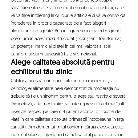
plăceri ale vieții menținând un control perfect asupra
sănătății și siluetei. Este o educație continuă a gustului, care
vă va face intoleranți la dulciurile artificiale și vă va consolida
încrederea în propria capacitate de a face alegeri
alimentare inteligente. Prin integrarea ciocolatei belgiene
premium în acest mod structurat și conștient, transformați
un potențial inamic al dietei în cel mai valoros aliat al
echilibrului dumneavoastră fizic și emoțional.
Alege calitatea absolută pentru
echilibrul tău zilnic
Călătoria noastră prin principiile nutriției moderne și ale
psihologiei alimentare ne-a demonstrat că moderația nu
trebuie să fie un sinonim pentru tristețe sau restricție severă.
Dimpotrivă, arta moderației rafinate reprezintă cel mai înalt
nivel de respect pe care ni-l putem acorda, o filosofie de
viață în care calitatea absolută primează întotdeauna în fața
cantității. Am demontat mitul conform căruia ciocolata este
inamicul siluetei, înțelegând că adevăratul pericol constă în