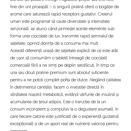
fine din unt proaspăt – o singură pralină oferă o bogăție de
arome care saturează rapid receptorii gustativi. Creierul
uman este programat să caute diversitate și intensitate
senzorială, iar atunci când primește aceste elemente sub
forma unei ciocolate de lux, transmite rapid semnalul de
sațietate, oprind dorința de a consuma mai mult.
Această diferență uriașă de sațietate explică de ce este atât
de ușor să consumăm o tabletă întreagă de ciocolată
comercială fără a ne simți pe deplin satisfăcuți, în timp ce
una sau două praline premium sunt absolut suficiente
pentru a ne potoli complet pofta de dulce. Alegând calitatea
în detrimentul cantității, facem o investiție directă în
sănătatea noastră metabolică, evitând vârfurile de insulină și
acumularea de țesut adipos. Este o tranziție de la un
consum inconștient și compulsiv la o degustare asumată, în
care fiecare calorie este justificată de o experiență gustativă
excepțională și de un aport real de nutrienți valoroși pentru