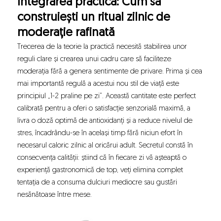
Integrarea practică: Cum să
construiești un ritual zilnic de
moderație rafinată
Trecerea de la teorie la practică necesită stabilirea unor
reguli clare și crearea unui cadru care să faciliteze
moderația fără a genera sentimente de privare. Prima și cea
mai importantă regulă a acestui nou stil de viață este
principiul „1-2 praline pe zi”. Această cantitate este perfect
calibrată pentru a oferi o satisfacție senzorială maximă, a
livra o doză optimă de antioxidanți și a reduce nivelul de
stres, încadrându-se în același timp fără niciun efort în
necesarul caloric zilnic al oricărui adult. Secretul constă în
consecvența calității: știind că în fiecare zi vă așteaptă o
experiență gastronomică de top, veți elimina complet
tentația de a consuma dulciuri mediocre sau gustări
nesănătoase între mese.