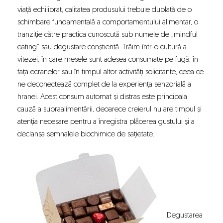
viață echilibrat, calitatea produsului trebuie dublată de o
schimbare fundamentală a comportamentului alimentar, o
tranziție către practica cunoscută sub numele de „mindful
eating” sau degustare conștientă. Trăim într-o cultură a
vitezei, în care mesele sunt adesea consumate pe fugă, în
fața ecranelor sau în timpul altor activități solicitante, ceea ce
ne deconectează complet de la experiența senzorială a
hranei. Acest consum automat și distras este principala
cauză a supraalimentării, deoarece creierul nu are timpul și
atenția necesare pentru a înregistra plăcerea gustului și a
declanșa semnalele biochimice de sațietate.
Degustarea