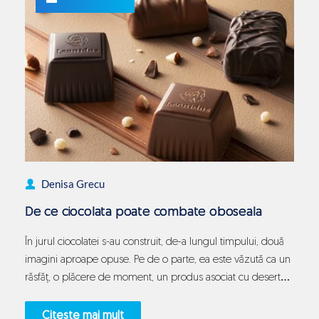
Denisa Grecu
De ce ciocolata poate combate oboseala
În jurul ciocolatei s-au construit, de-a lungul timpului, două
imagini aproape opuse. Pe de o parte, ea este văzută ca un
răsfăț, o plăcere de moment, un produs asociat cu desertul
și recompensa. Pe de altă parte, tot mai multe discuții
despre nutriție o privesc și printr-o lentilă mai serioasă,
Citește mai mult