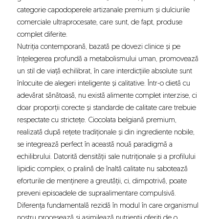
categorie capodoperele artizanale premium și dulciurile
comerciale ultraprocesate, care sunt, de fapt, produse
complet diferite.
Nutriția contemporană, bazată pe dovezi clinice și pe
înțelegerea profundă a metabolismului uman, promovează
un stil de viață echilibrat, în care interdicțiile absolute sunt
înlocuite de alegeri inteligente și calitative. Într-o dietă cu
adevărat sănătoasă, nu există alimente complet interzise, ci
doar proporții corecte și standarde de calitate care trebuie
respectate cu strictețe.
Ciocolata belgiană premium
,
realizată după rețete tradiționale și din ingrediente nobile,
se integrează perfect în această nouă paradigmă a
echilibrului. Datorită densității sale nutriționale și a profilului
lipidic complex, o pralină de înaltă calitate nu sabotează
eforturile de menținere a greutății, ci, dimpotrivă, poate
preveni episoadele de supraalimentare compulsivă.
Diferența fundamentală rezidă în modul în care organismul
nostru procesează și asimilează nutrienții oferiți de o