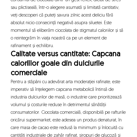
consumul de ciocolată dintr-un gest reflex, dictat de stres
sau plictiseală, într-o alegere asumată și limitată cantitativ,
veți descoperi că puteți savura zilnic acest deliciu fără
absolut nicio consecință negativă asupra siluetei. Este
momentul să eliberăm ciocolata de stigmatul caloriilor și să
o reintegrăm în viața noastră ca pe un element de
rafinament și echilibru.
Calitate versus cantitate: Capcana
caloriilor goale din dulciurile
comerciale
Pentru a stăpâni cu adevărat arta moderației rafinate, este
imperativ să înțelegem capcana metabolică întinsă de
industria dulciurilor de masă, o industrie care prioritizează
volumul și costurile reduse în detrimentul sănătății
consumatorilor. Ciocolata comercială, disponibilă pe rafturile
oricărui supermarket, este adesea un produs denaturat, în
care masa de cacao este redusă la minimum și înlocuită cu
cantități industriale de zahăr rafinat, siropuri de glucoză și