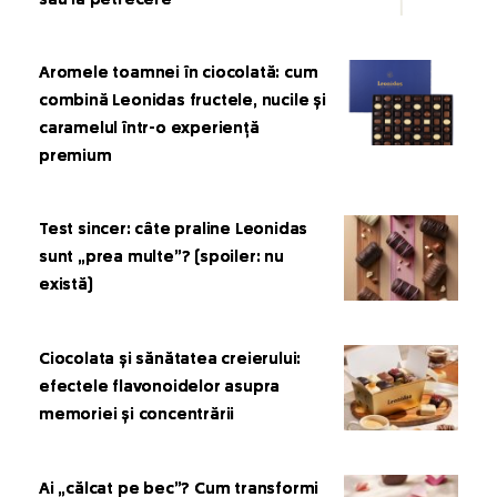
sau la petrecere
Aromele toamnei în ciocolată: cum
combină Leonidas fructele, nucile și
caramelul într-o experiență
premium
Test sincer: câte praline Leonidas
sunt „prea multe”? (spoiler: nu
există)
Ciocolata și sănătatea creierului:
efectele flavonoidelor asupra
memoriei și concentrării
Ai „călcat pe bec”? Cum transformi