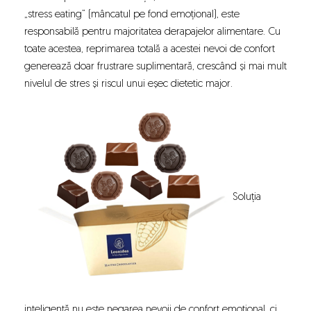
„stress eating” (mâncatul pe fond emoțional), este
responsabilă pentru majoritatea derapajelor alimentare. Cu
toate acestea, reprimarea totală a acestei nevoi de confort
generează doar frustrare suplimentară, crescând și mai mult
nivelul de stres și riscul unui eșec dietetic major.
Soluția
inteligentă nu este negarea nevoii de confort emoțional, ci