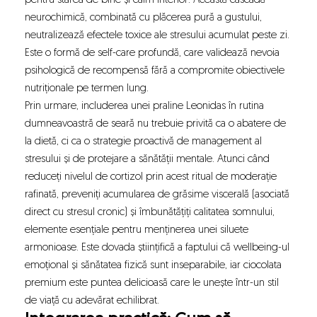
pentru starea de bine și calm interior. Această cascadă
neurochimică, combinată cu plăcerea pură a gustului,
neutralizează efectele toxice ale stresului acumulat peste zi.
Este o formă de self-care profundă, care validează nevoia
psihologică de recompensă fără a compromite obiectivele
nutriționale pe termen lung.
Prin urmare, includerea unei praline Leonidas în rutina
dumneavoastră de seară nu trebuie privită ca o abatere de
la dietă, ci ca o strategie proactivă de management al
stresului și de protejare a sănătății mentale. Atunci când
reduceți nivelul de cortizol prin acest ritual de moderație
rafinată, preveniți acumularea de grăsime viscerală (asociată
direct cu stresul cronic) și îmbunătățiți calitatea somnului,
elemente esențiale pentru menținerea unei siluete
armonioase. Este dovada științifică a faptului că wellbeing-ul
emoțional și sănătatea fizică sunt inseparabile, iar ciocolata
premium este puntea delicioasă care le unește într-un stil
de viață cu adevărat echilibrat.