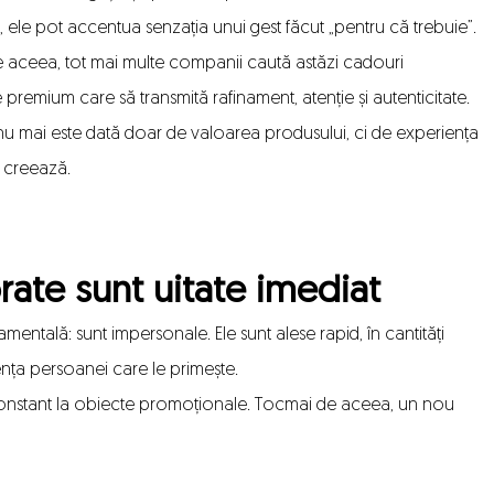
 ele pot accentua senzația unui gest făcut „pentru că trebuie”.
 aceea, tot mai multe companii caută astăzi cadouri
premium care să transmită rafinament, atenție și autenticitate.
nu mai este dată doar de valoarea produsului, ci de experiența
 creează.
ate sunt uitate imediat
ntală: sunt impersonale. Ele sunt alese rapid, în cantități
iența persoanei care le primește.
constant la obiecte promoționale. Tocmai de aceea, un nou