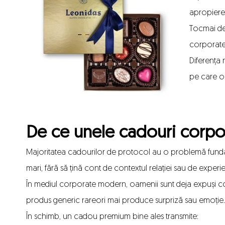
apropiere,
Tocmai de
corporate 
Diferența 
pe care o
De ce unele cadouri corpor
Majoritatea cadourilor de protocol au o problemă fundame
mari, fără să țină cont de contextul relației sau de exper
În mediul corporate modern, oamenii sunt deja expuși 
produs generic rareori mai produce surpriză sau emoție.
În schimb, un cadou premium bine ales transmite: