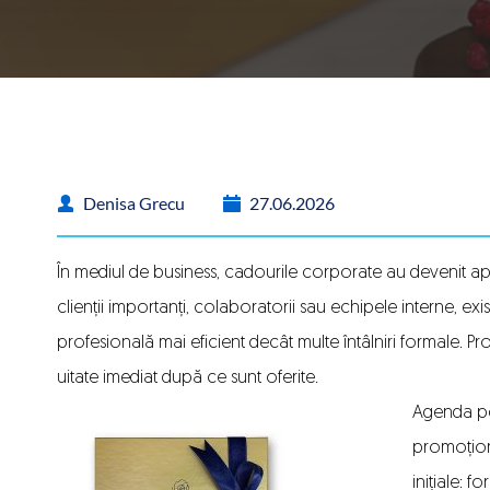
Denisa Grecu
27.06.2026
În mediul de business,
cadourile corporate
au devenit apr
clienții importanți, colaboratorii sau echipele interne, e
profesională mai eficient decât multe întâlniri formale. 
uitate imediat după ce sunt oferite.
Agenda per
promoționa
inițiale: f