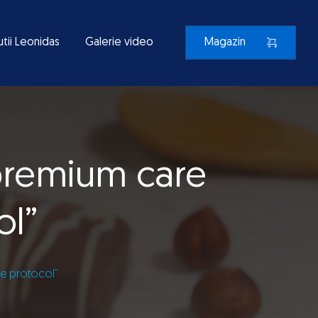
utii Leonidas
Galerie video
Magazin
premium care
ol”
e protocol”