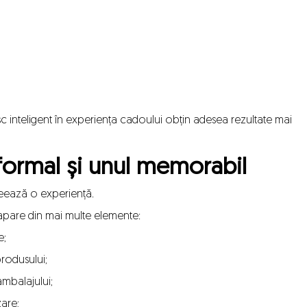
c inteligent în experiența cadoului obțin adesea rezultate mai
formal și unul memorabil
eează o experiență.
apare din mai multe elemente:
e;
produsului;
mbalajului;
are;