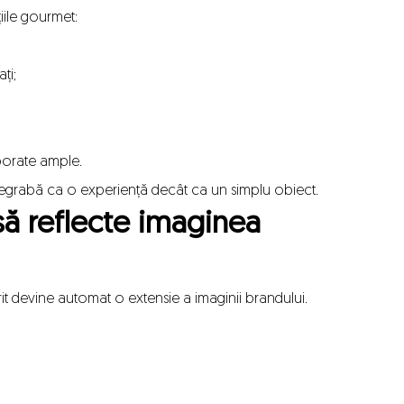
iile gourmet:
ți;
rporate ample.
egrabă ca o experiență decât ca un simplu obiect.
ă reflecte imaginea
t devine automat o extensie a imaginii brandului.