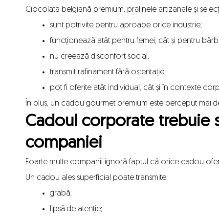
Ciocolata belgiană premium, pralinele artizanale și selecț
sunt potrivite pentru aproape orice industrie;
funcționează atât pentru femei, cât și pentru bărba
nu creează disconfort social;
transmit rafinament fără ostentație;
pot fi oferite atât individual, cât și în contexte co
În plus, un cadou gourmet premium este perceput mai d
Cadoul corporate trebuie s
companiei
Foarte multe companii ignoră faptul că orice cadou oferi
Un cadou ales superficial poate transmite:
grabă;
lipsă de atenție;