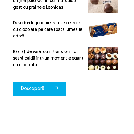
un „îmi pare rău” în cel mai dulce
gest cu pralinele Leonidas
Deserturi legendare: rețete celebre
cu ciocolată pe care toată lumea le
adoră
Răsfăț de vară: cum transformi o
seară caldă într-un moment elegant
cu ciocolată
Descoperă