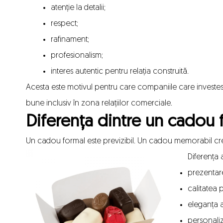
atenție la detalii;
respect;
rafinament;
profesionalism;
interes autentic pentru relația construită.
Acesta este motivul pentru care companiile care investes
bune inclusiv în zona relațiilor comerciale.
Diferența dintre un cadou 
Un cadou formal este previzibil. Un cadou memorabil cr
Diferența 
prezentar
calitatea 
eleganța a
personaliz