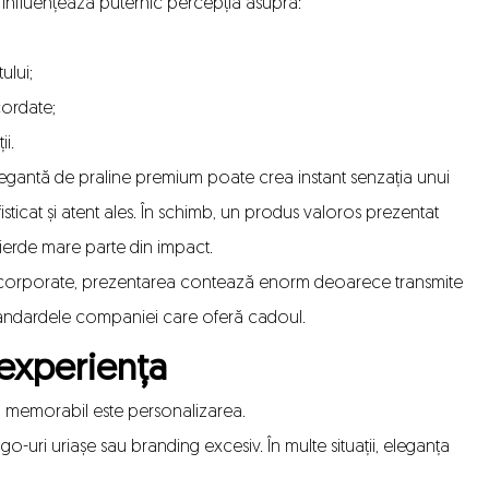
influențează puternic percepția asupra:
ului;
cordate;
ii.
legantă de praline premium
poate crea instant senzația unui
sticat și atent ales. În schimb, un produs valoros prezentat
pierde mare parte din impact.
 corporate, prezentarea contează enorm deoarece transmite
standardele companiei care oferă cadoul.
 experiența
u memorabil este personalizarea.
-uri uriașe sau branding excesiv. În multe situații, eleganța