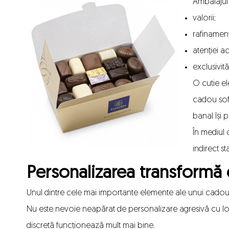
Ambalajul 
valorii;
rafinament
atenției a
exclusivităț
O cutie e
cadou sofi
banal își 
În mediul
indirect 
Personalizarea transformă
Unul dintre cele mai importante elemente ale unui cado
Nu este nevoie neapărat de personalizare agresivă cu logo
discretă funcționează mult mai bine.