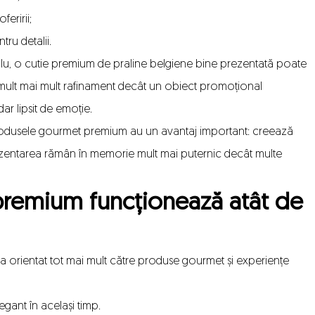
feririi;
tru detalii.
lu,
o cutie premium de praline belgiene
bine prezentată poate
 mult mai mult rafinament decât un obiect promoțional
 dar lipsit de emoție.
produsele gourmet premium au un avantaj important: creează
prezentarea rămân în memorie mult mai puternic decât multe
premium funcționează atât de
-a orientat tot mai mult către produse gourmet și experiențe
egant în același timp.