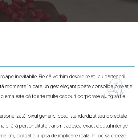
oape inevitabile. Fie că vorbim despre relații cu partenerii,
xistă momente în care un gest elegant poate consolida o relație
Problema este că foarte multe cadouri corporate ajung să fie
sonalizată, pixul generic, coșul standardizat sau obiectele
le fără personalitate transmit adesea exact opusul intenției
ormalism, obligație și lipsă de implicare reală. În loc să creeze