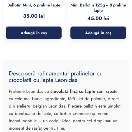
Ballotin Mini, 6 praline lapte
Mini Ballotin 125g ~ 8 praline
lapte
35.00
lei
45.00
lei
Adaugă în coș
Adaugă în coș
Descoperă rafinamentul pralinelor cu
ciocolată cu lapte Leonidas
Pralinele Leonidas cu
ciocolată fină cu lapte
sunt create
cu cele mai bune ingrediente, fără ulei de palmier, direct
din atelierul belgian Leonidas. Fiecare ballotin este umplut
cu bomboane delicate, cu texturi cremoase și arome
inconfundabile – un cadou ideal pentru cei dragi sau un
moment de răsfăț pentru tine.