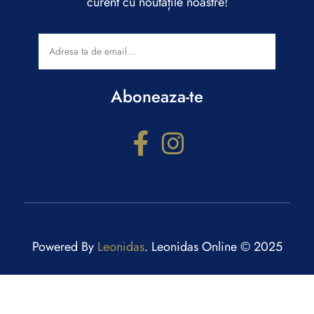
curent cu noutățile noastre!
Aboneaza-te
Powered By
Leonidas
. Leonidas Online © 2025
Configurator cadouri
Răspunde la câteva întrebări și primești recomandări