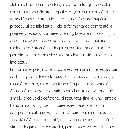
alchimie tradițională, perfecționată de-a lungul secolelor,
care utilizează căldura, timpul și mișcarea mecanică pentru
a modifica structura intimă a materiei. Fiecare etapă a
procesului de fabricație – de la fermentarea controlată la
prăjirea precisă și conșarea prelungită – are un rol științific
exact în dezvoltarea, eliberarea sau rafinarea anumitor
molecule de aromă. Înțelegerea acestor mecanisme ne
permite să apreciem ciocolata nu doar cu simțurile, ci și cu
intelectul.
Prin urmare, prețul unei ciocolate premium nu reflectă doar
costul ingredientelor de bază, ci încapsulează o investiție
masivă de timp, expertiză tehnică și pasiune artizanală.
Atunci când alegeți o creație Leonidas, nu achiziționați un
simplu produs de cofetărie, ci rezultatul final al unui lanț de
transformări științifice uluitoare, executate fără niciun
compromis calitativ. Vă invităm să parcurgem împreună
această călătorie fascinantă, de la arborele de cacao până la
vitrina elegantă a ciocolateriei, pentru a descoperi știința și