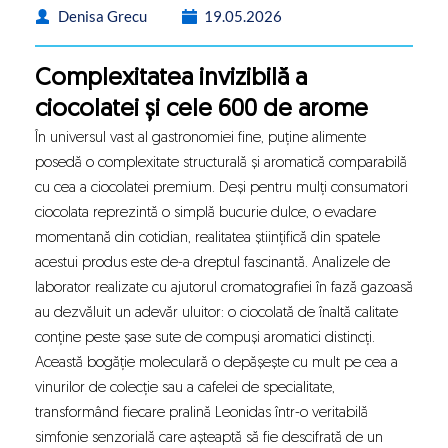
Denisa Grecu
19.05.2026
Complexitatea invizibilă a
ciocolatei și cele 600 de arome
În universul vast al gastronomiei fine, puține alimente
posedă o complexitate structurală și aromatică comparabilă
cu cea a
ciocolatei premium
. Deși pentru mulți consumatori
ciocolata reprezintă o simplă bucurie dulce, o evadare
momentană din cotidian, realitatea științifică din spatele
acestui produs este de-a dreptul fascinantă. Analizele de
laborator realizate cu ajutorul cromatografiei în fază gazoasă
au dezvăluit un adevăr uluitor: o
ciocolată de înaltă calitate
conține peste șase sute de compuși aromatici distincți.
Această bogăție moleculară o depășește cu mult pe cea a
vinurilor de colecție sau a cafelei de specialitate,
transformând fiecare
pralină Leonidas
într-o veritabilă
simfonie senzorială care așteaptă să fie descifrată de un