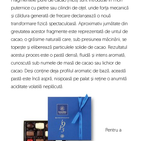
Fragmentele pure de cacao (nibs) sunt introduse în mori
puternice cu pietre sau cilindri de oțel, unde forța mecanică
și căldura generată de frecare declanșează o nouă
transformare fizică spectaculoasă. Aproximativ jumătate din
greutatea acestor fragmente este reprezentată de untul de
cacao, o grăsime naturală care, sub presiunea măcinării, se
topește și eliberează particulele solide de cacao. Rezultatul
acestui proces este o pastă densă, fluidă și intens aromată,
cunoscută sub numele de masă de cacao sau lichior de
cacao. Deși conține deja profilul aromatic de bază, această
pastă este încă aspră, nisipoasă pe palat și reține o anumită
aciditate volatilă neplăcută.
Pentru a