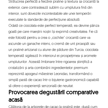
Strălucirea perfectă a fiecărei praline și textura sa crocantă la
exterior, care contrastează sublim cu umplutura fină din
interior, sunt dovezile incontestabile ale unei temperări
executate la standarde de perfecțiune absolută.
Odată ce ciocolata este perfect temperată, ea devine pânza
goală pe care maeștrii noștri își exprimă creativitatea. Fie că
este folosită pentru a crea o „cochilie” crocantă care va
ascunde un ganache intens, o cremă de unt proaspăt sau
un praliné artizanal cu alune de pădure din Turcia, ciocolata
temperată sigilează în interiorul ei prospețimea și aromele
umpluturilor. Această îmbinare între rigoarea științifică a
cristalizării și arta combinării ingredientelor premium
reprezintă apogeul măiestriei Leonidas, transformând o
simplă pastă de cacao într-o bijuterie gastronomică capabilă
să ofere o experiență senzorială de neuitat.
Provocarea degustării comparative
acasă
Călătoria de la arborele de cacao la pralină este, după cum