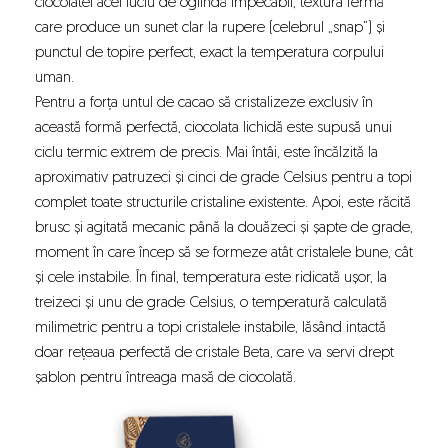
ciocolatei acel luciu de oglindă impecabil, textura fermă
care produce un sunet clar la rupere (celebrul „snap”) și
punctul de topire perfect, exact la temperatura corpului
uman.
Pentru a forța untul de cacao să cristalizeze exclusiv în
această formă perfectă, ciocolata lichidă este supusă unui
ciclu termic extrem de precis. Mai întâi, este încălzită la
aproximativ patruzeci și cinci de grade Celsius pentru a topi
complet toate structurile cristaline existente. Apoi, este răcită
brusc și agitată mecanic până la douăzeci și șapte de grade,
moment în care încep să se formeze atât cristalele bune, cât
și cele instabile. În final, temperatura este ridicată ușor, la
treizeci și unu de grade Celsius, o temperatură calculată
milimetric pentru a topi cristalele instabile, lăsând intactă
doar rețeaua perfectă de cristale Beta, care va servi drept
șablon pentru întreaga masă de ciocolată.