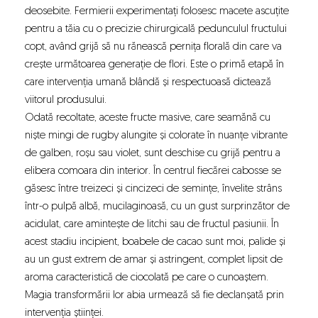
deosebite. Fermierii experimentați folosesc macete ascuțite
pentru a tăia cu o precizie chirurgicală pedunculul fructului
copt, având grijă să nu rănească pernița florală din care va
crește următoarea generație de flori. Este o primă etapă în
care intervenția umană blândă și respectuoasă dictează
viitorul produsului.
Odată recoltate, aceste fructe masive, care seamănă cu
niște mingi de rugby alungite și colorate în nuanțe vibrante
de galben, roșu sau violet, sunt deschise cu grijă pentru a
elibera comoara din interior. În centrul fiecărei cabosse se
găsesc între treizeci și cincizeci de semințe, învelite strâns
într-o pulpă albă, mucilaginoasă, cu un gust surprinzător de
acidulat, care amintește de litchi sau de fructul pasiunii. În
acest stadiu incipient, boabele de cacao sunt moi, palide și
au un gust extrem de amar și astringent, complet lipsit de
aroma caracteristică de ciocolată pe care o cunoaștem.
Magia transformării lor abia urmează să fie declanșată prin
intervenția științei.