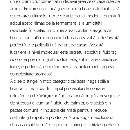
un rol chimic fundamental în desăvârșirea celor șase sute de
arome. Frecarea continuă și expunerea la aer cald facilitează
evaporarea ultimelor urme de acizi volatili nedoriți (cum ar fi
acidul acetic rămas de la fermentare) și a umidității
reziduale. În același timp, mișcarea constantă asigură că
fiecare particulă microscopică de cacao și zahăr este învelită
perfect într-o peliculă fină de unt de cacao. Această
lubrifiere la nivel molecular este secretul absolut al fluidității
ciocolatei premium și al modului elegant în care aceasta se
topește pe limbă, eliberând treptat și uniform întreaga sa
complexitate aromatică.
Aici se distinge în mod categoric calitatea inegalabilă a
brandului Leonidas. În timpul procesului de conșare,
refuzăm cu desăvârșire adăugarea oricăror grăsimi vegetale
de substituție, cum ar fi uleiul de palmier, o practică din
păcate comună în industria de masă pentru a reduce
costurile și timpul de producție. Noi adăugăm exclusiv unt
de cacao sută la sută pur pentru a atinge fluiditatea perfectă.