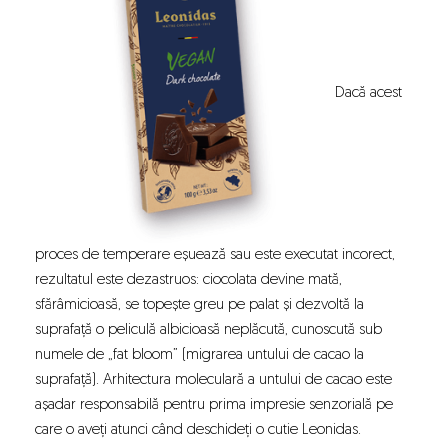
Dacă acest
proces de temperare eșuează sau este executat incorect,
rezultatul este dezastruos: ciocolata devine mată,
sfărâmicioasă, se topește greu pe palat și dezvoltă la
suprafață o peliculă albicioasă neplăcută, cunoscută sub
numele de „fat bloom” (migrarea untului de cacao la
suprafață). Arhitectura moleculară a untului de cacao este
așadar responsabilă pentru prima impresie senzorială pe
care o aveți atunci când deschideți o cutie Leonidas.