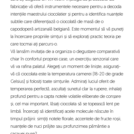
fabricație vă oferă instrumentele necesare pentru a decoda
intențiile maestrului ciocolatier și pentru a identifica nuanțele
subtile care diferențiază o ciocolată de masă de o
capodoperă artizanală belgiană. Este momentul să vă puneți
la încercare propriile simțuri și să explorați practic teoria pe
care tocmai ați parcurs-o.
Vă lansăm invitația de a organiza o degustare comparativă
chiar în confortul propriei case, un exercițiu senzorial care
vă va rafina palatul. Alegeți un moment de liniște, asigurați-
vă că ciocolata este la temperatura camerei (18-20 de grade
Celsius) și folosiți toate simțurile. Admirați luciul oferit de
temperarea perfectă, ascultați sunetul clar la rupere, inhalați
profund pentru a capta notele volatile eliberate de conșare
și, cel mai important, lăsați ciocolata să se topească lent pe
limbă. Încercați să identificați acele molecule născute în
timpul prăjirii: simțiți notele florale, accentele de fructe roșii,
nuanțele de nuci prăjite sau profunzimea pământie a