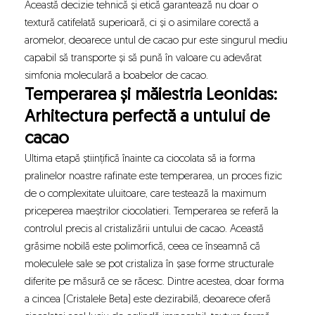
Această decizie tehnică și etică garantează nu doar o
textură catifelată superioară, ci și o asimilare corectă a
aromelor, deoarece untul de cacao pur este singurul mediu
capabil să transporte și să pună în valoare cu adevărat
simfonia moleculară a boabelor de cacao.
Temperarea și măiestria Leonidas:
Arhitectura perfectă a untului de
cacao
Ultima etapă științifică înainte ca ciocolata să ia forma
pralinelor noastre rafinate este temperarea, un proces fizic
de o complexitate uluitoare, care testează la maximum
priceperea maeștrilor ciocolatieri. Temperarea se referă la
controlul precis al cristalizării untului de cacao. Această
grăsime nobilă este polimorfică, ceea ce înseamnă că
moleculele sale se pot cristaliza în șase forme structurale
diferite pe măsură ce se răcesc. Dintre acestea, doar forma
a cincea (Cristalele Beta) este dezirabilă, deoarece oferă