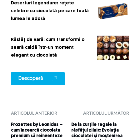
Deserturi legendare: rețete
celebre cu ciocolată pe care toată
lumea le adoră
Răsfăț de vară: cum transformi o
seară caldă într-un moment
elegant cu ciocolată
Descoperă
ARTICOLUL ANTERIOR
ARTICOLUL URMĂTOR
Frozettes by Leonidas –
De la curțile regale la
cum încearcă ciocolata
răsfățul zilnic: Evoluția
premium să reinventeze
ciocolatei și moștenirea