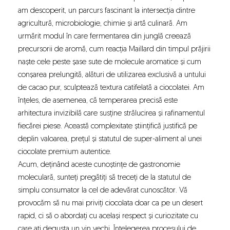
am descoperit, un parcurs fascinant la intersecția dintre
agricultură, microbiologie, chimie și artă culinară. Am
urmărit modul în care fermentarea din junglă creează
precursorii de aromă, cum reacția Maillard din timpul prăjirii
naște cele peste șase sute de molecule aromatice și cum
conșarea prelungită, alături de utilizarea exclusivă a untului
de cacao pur, sculptează textura catifelată a ciocolatei. Am
înțeles, de asemenea, că temperarea precisă este
arhitectura invizibilă care susține strălucirea și rafinamentul
fiecărei piese. Această complexitate științifică justifică pe
deplin valoarea, prețul și statutul de super-aliment al unei
ciocolate premium autentice.
Acum, deținând aceste cunoștințe de gastronomie
moleculară, sunteți pregătiți să treceți de la statutul de
simplu consumator la cel de adevărat cunoscător. Vă
provocăm să nu mai priviți ciocolata doar ca pe un desert
rapid, ci să o abordați cu același respect și curiozitate cu
care ați degusta un vin vechi. Înțelegerea procesului de