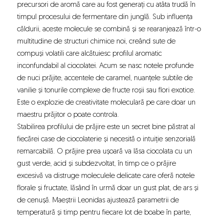
precursori de aromă care au fost generați cu atâta trudă în
timpul procesului de fermentare din junglă. Sub influența
căldurii, aceste molecule se combină și se rearanjează într-o
multitudine de structuri chimice noi, creând sute de
compuși volatili care alcătuiesc profilul aromatic
inconfundabil al ciocolatei. Acum se nasc notele profunde
de nuci prăjite, accentele de caramel, nuanțele subtile de
vanilie și tonurile complexe de fructe roșii sau flori exotice.
Este o explozie de creativitate moleculară pe care doar un
maestru prăjitor o poate controla.
Stabilirea profilului de prăjire este un secret bine păstrat al
fiecărei case de ciocolaterie și necesită o intuiție senzorială
remarcabilă. O prăjire prea ușoară va lăsa ciocolata cu un
gust verde, acid și subdezvoltat, în timp ce o prăjire
excesivă va distruge moleculele delicate care oferă notele
florale și fructate, lăsând în urmă doar un gust plat, de ars și
de cenușă. Maeștrii Leonidas ajustează parametrii de
temperatură și timp pentru fiecare lot de boabe în parte,