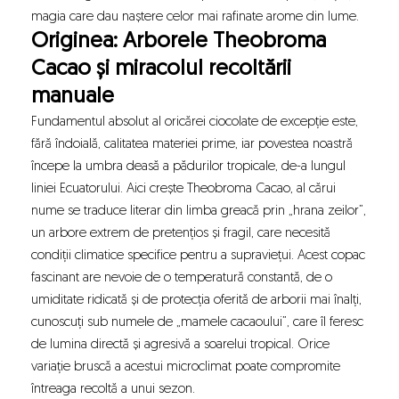
magia care dau naștere celor mai rafinate arome din lume.
Originea: Arborele Theobroma
Cacao și miracolul recoltării
manuale
Fundamentul absolut al oricărei ciocolate de excepție este,
fără îndoială, calitatea materiei prime, iar povestea noastră
începe la umbra deasă a pădurilor tropicale, de-a lungul
liniei Ecuatorului. Aici crește Theobroma Cacao, al cărui
nume se traduce literar din limba greacă prin „hrana zeilor”,
un arbore extrem de pretențios și fragil, care necesită
condiții climatice specifice pentru a supraviețui. Acest copac
fascinant are nevoie de o temperatură constantă, de o
umiditate ridicată și de protecția oferită de arborii mai înalți,
cunoscuți sub numele de „mamele cacaoului”, care îl feresc
de lumina directă și agresivă a soarelui tropical. Orice
variație bruscă a acestui microclimat poate compromite
întreaga recoltă a unui sezon.