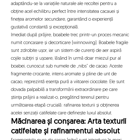
adaptându-se la variațiile naturale ale recoltei pentru a
obține acel echilibru perfect între intensitatea cacauei și
finețea aromelor secundare, garantând o experiență
gustativă constantă și excepțională.
Imediat după prăjire, boabele trec printr-un proces mecanic
numit concasare și decorticare (winnowing). Boabele fragile
sunt zdrobite ușor, iar un sistem de curenți de aer aspiră
cojile subțiri și ușoare, lăsând în urmă doar miezul pur al
boabei, cunoscut sub numele de „nibs” de cacao. Aceste
fragmente crocante, intens aromate și pline de unt de
cacao, reprezintă esența pură a viitoarei ciocolate. Ele sunt
dovada palpabilă a transformării extraordinare pe care
știința prăjirii a realizat-o, pregătind terenul pentru
următoarea etapă crucială: rafinarea texturii și obținerea
acelei senzații catifelate care definește luxul absolut.
Măcinarea și conșarea: Arta texturii
catifelate și rafinamentul absolut