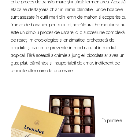
critic proces de transformare științifică: fermentarea. Această
etapă se desfășoară chiar în inima plantației, unde boabele
sunt așezate în cutii mari din lemn de mahon și acoperite cu
frunze de bananier pentru a reține căldura. Fermentarea nu
este un simplu proces de uscare, ci o succesiune complexă
de reacții microbiologice și enzimatice, orchestrată de
drojdiile și bacteriile prezente în mod natural în mediul
tropical. Fără această alchimie a junglei, ciocolata ar avea un
gust plat, pământos și insuportabil de amar, indiferent de
tehnicile ulterioare de procesare.
În primele