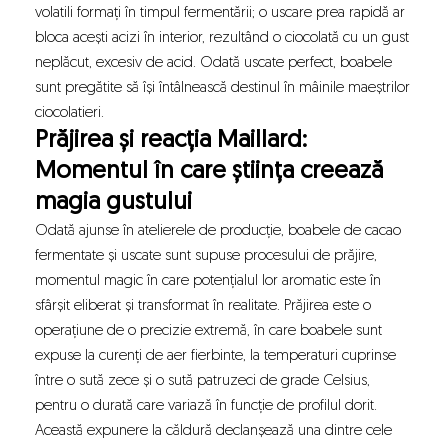
volatili formați în timpul fermentării; o uscare prea rapidă ar
bloca acești acizi în interior, rezultând o ciocolată cu un gust
neplăcut, excesiv de acid. Odată uscate perfect, boabele
sunt pregătite să își întâlnească destinul în mâinile maeștrilor
ciocolatieri.
Prăjirea și reacția Maillard:
Momentul în care știința creează
magia gustului
Odată ajunse în atelierele de producție, boabele de cacao
fermentate și uscate sunt supuse procesului de prăjire,
momentul magic în care potențialul lor aromatic este în
sfârșit eliberat și transformat în realitate. Prăjirea este o
operațiune de o precizie extremă, în care boabele sunt
expuse la curenți de aer fierbinte, la temperaturi cuprinse
între o sută zece și o sută patruzeci de grade Celsius,
pentru o durată care variază în funcție de profilul dorit.
Această expunere la căldură declanșează una dintre cele