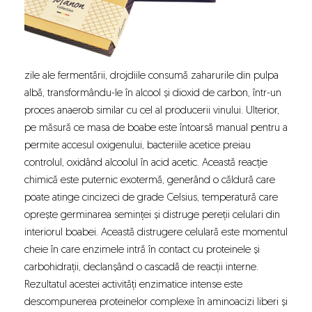
zile ale fermentării, drojdiile consumă zaharurile din pulpa
albă, transformându-le în alcool și dioxid de carbon, într-un
proces anaerob similar cu cel al producerii vinului. Ulterior,
pe măsură ce masa de boabe este întoarsă manual pentru a
permite accesul oxigenului, bacteriile acetice preiau
controlul, oxidând alcoolul în acid acetic. Această reacție
chimică este puternic exotermă, generând o căldură care
poate atinge cincizeci de grade Celsius, temperatură care
oprește germinarea seminței și distruge pereții celulari din
interiorul boabei. Această distrugere celulară este momentul
cheie în care enzimele intră în contact cu proteinele și
carbohidrații, declanșând o cascadă de reacții interne.
Rezultatul acestei activități enzimatice intense este
descompunerea proteinelor complexe în aminoacizi liberi și