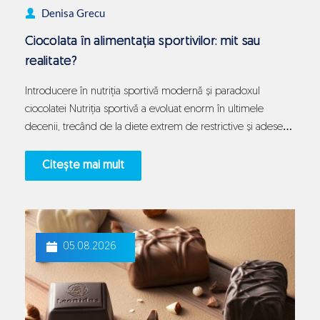
Denisa Grecu
Ciocolata în alimentația sportivilor: mit sau
realitate?
Introducere în nutriția sportivă modernă și paradoxul
ciocolatei Nutriția sportivă a evoluat enorm în ultimele
decenii, trecând de la diete extrem de restrictive și adesea
punitive la abordări mult mai nuanțate, personalizate și
fundamentate pe biochimie. În acest context efervescent al
Citește mai mult
științei performanței, alimente considerate odinioară tabu
absolut încep să fie reevaluate cu atenție de…
Continue
Ciocolata
reading
în
05.08.2026
alimentația
sportivilor:
mit
sau