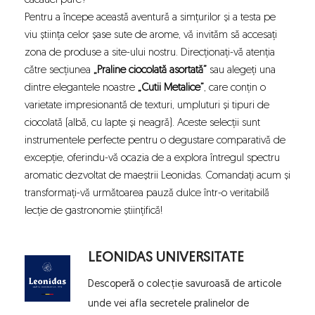
cacauei pure?
Pentru a începe această aventură a simțurilor și a testa pe
viu știința celor șase sute de arome, vă invităm să accesați
zona de produse a site-ului nostru. Direcționați-vă atenția
către secțiunea
„Praline ciocolată asortată”
sau alegeți una
dintre elegantele noastre
„Cutii Metalice”
, care conțin o
varietate impresionantă de texturi, umpluturi și tipuri de
ciocolată (albă, cu lapte și neagră). Aceste selecții sunt
instrumentele perfecte pentru o degustare comparativă de
excepție, oferindu-vă ocazia de a explora întregul spectru
aromatic dezvoltat de maeștrii Leonidas. Comandați acum și
transformați-vă următoarea pauză dulce într-o veritabilă
lecție de gastronomie științifică!
LEONIDAS UNIVERSITATE
Descoperă o colecție savuroasă de articole 
unde vei afla secretele pralinelor de 