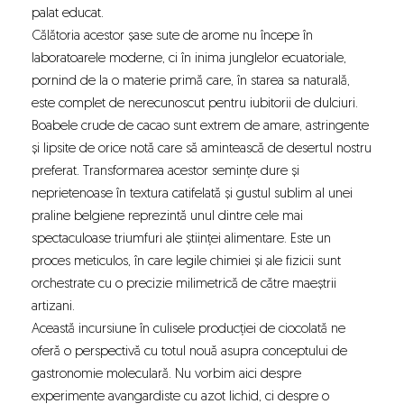
palat educat.
Călătoria acestor șase sute de arome nu începe în
laboratoarele moderne, ci în inima junglelor ecuatoriale,
pornind de la o materie primă care, în starea sa naturală,
este complet de nerecunoscut pentru iubitorii de dulciuri.
Boabele crude de cacao sunt extrem de amare, astringente
și lipsite de orice notă care să amintească de desertul nostru
preferat. Transformarea acestor semințe dure și
neprietenoase în textura catifelată și gustul sublim al unei
praline belgiene reprezintă unul dintre cele mai
spectaculoase triumfuri ale științei alimentare. Este un
proces meticulos, în care legile chimiei și ale fizicii sunt
orchestrate cu o precizie milimetrică de către maeștrii
artizani.
Această incursiune în culisele producției de ciocolată ne
oferă o perspectivă cu totul nouă asupra conceptului de
gastronomie moleculară. Nu vorbim aici despre
experimente avangardiste cu azot lichid, ci despre o