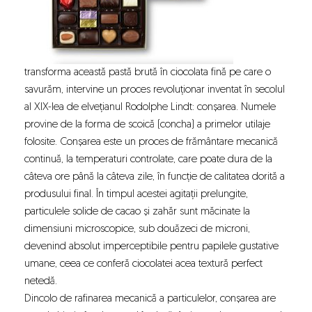
transforma această pastă brută în ciocolata fină pe care o
savurăm, intervine un proces revoluționar inventat în secolul
al XIX-lea de elvețianul Rodolphe Lindt: conșarea. Numele
provine de la forma de scoică (concha) a primelor utilaje
folosite. Conșarea este un proces de frământare mecanică
continuă, la temperaturi controlate, care poate dura de la
câteva ore până la câteva zile, în funcție de calitatea dorită a
produsului final. În timpul acestei agitații prelungite,
particulele solide de cacao și zahăr sunt măcinate la
dimensiuni microscopice, sub douăzeci de microni,
devenind absolut imperceptibile pentru papilele gustative
umane, ceea ce conferă ciocolatei acea textură perfect
netedă.
Dincolo de rafinarea mecanică a particulelor, conșarea are