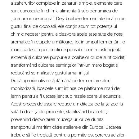
a zaharurilor complexe în zaharuri simple, elemente care
sunt cunoscute în chimia alimentară sub denumirea de
„precursori de aromă”. Deși boabele fermentate încă nu au
gustul final de ciocolată, ele conțin acum tot potențialul
chimic necesar pentru a dezvolta acele șase sute de note
aromatice în etapele următoare. Tot în timpul fermentării, o
mare parte din polifenolii responsabili pentru astringența
extremă și culoarea purpurie a boabelor crude sunt oxidați,
transformând culoarea semințelor într-un maro bogat și
reducând semnificativ gustul amar inițial.
După aproximativ o săptămână de fermentare atent
monitorizată, boabele sunt întinse pe platforme mari de
lemn pentru a fi uscate lent sub razele soarelui ecuatorial.
Acest proces de uscare reduce umiditatea de la șaizeci la
sută la doar șapte procente, stabilizând boabele și
prevenind dezvoltarea mucegaiurilor pe durata
transportului maritim către atelierele din Europa. Uscarea
trebuie să fie treptată pentru a permite evaporarea acizilor