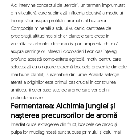
Aici intervine conceptul de „terroir”, un termen împrumutat
din viticultură, care subliniază influența decisivă a mediului
înconjurător asupra profilului aromatic al boabelor.
Compoziția minerală a solului vulcanic, cantitatea de
precipitații, altitudinea și chiar plantele care cresc în
vecinătatea arborilor de cacao își pun amprenta chimică
asupra semințelor. Maeștrii ciocolatieri Leonidas înțeleg
profund această complexitate agricolă, motiv pentru care
selectează cu o rigoare extremă boabele provenite din cele
mai bune plantații sustenabile din lume. Această selecție
atentă a originilor este primul pas crucial în construirea
arhitecturii celor șase sute de arome care vor defini
pralinele noastre.
Fermentarea: Alchimia junglei și
nașterea precursorilor de aromă
Imediat după extragerea din fruct, boabele de cacao și
pulpa lor mucilaginoasă sunt supuse primului și celui mai