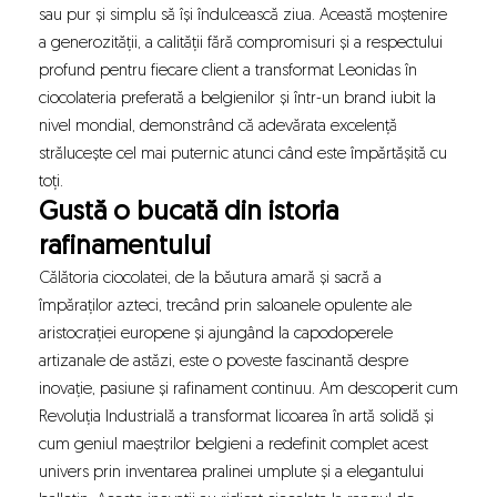
sau pur și simplu să își îndulcească ziua. Această moștenire
a generozității, a calității fără compromisuri și a respectului
profund pentru fiecare client a transformat Leonidas în
ciocolateria preferată a belgienilor și într-un brand iubit la
nivel mondial, demonstrând că adevărata excelență
strălucește cel mai puternic atunci când este împărtășită cu
toți.
Gustă o bucată din istoria
rafinamentului
Călătoria ciocolatei, de la băutura amară și sacră a
împăraților azteci, trecând prin saloanele opulente ale
aristocrației europene și ajungând la capodoperele
artizanale de astăzi, este o poveste fascinantă despre
inovație, pasiune și rafinament continuu. Am descoperit cum
Revoluția Industrială a transformat licoarea în artă solidă și
cum geniul maeștrilor belgieni a redefinit complet acest
univers prin inventarea pralinei umplute și a elegantului