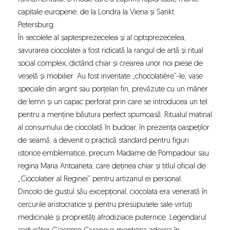
capitale europene, de la Londra la Viena și Sankt
Petersburg.
În secolele al șaptesprezecelea și al optsprezecelea,
savurarea ciocolatei
a fost ridicată la rangul de artă și ritual
social complex, dictând chiar și crearea unor noi piese de
veselă și mobilier. Au fost inventate „chocolatière”-le, vase
speciale din argint sau porțelan fin, prevăzute cu un mâner
de lemn și un capac perforat prin care se introducea un tel
pentru a menține băutura perfect spumoasă. Ritualul matinal
al consumului de ciocolată în budoar, în prezența oaspeților
de seamă, a devenit o practică standard pentru figuri
istorice emblematice, precum Madame de Pompadour sau
regina Maria Antoaneta, care deținea chiar și titlul oficial de
„Ciocolatier al Reginei” pentru artizanul ei personal.
Dincolo de gustul său excepțional, ciocolata era venerată în
cercurile aristocratice și pentru presupusele sale virtuți
medicinale și proprietăți afrodiziace puternice. Legendarul