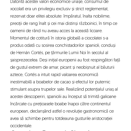
Datorită acestei valori economice uriașe, consumul de
xocolatl era un privilegiu exclusiv și strict reglementat,
rezervat doar elitei absolute: împăratul, înalta nobilime,
preoții de rang înalt și cei mai distinși războinici, în timp ce
oamenii de rând nu aveau acces la această licoare.
Momentul de cotitură în istoria globală a ciocolatei s-a
produs odată cu sosirea conchistadorilor spanioli, conduși
de Hernán Cortés, pe țărmurile Lumii Noi în secolul al
șaisprezecelea. Deși inițial europenii au fost respingători față
de gustul extrem de amar, picant și neobișnuit al băuturii
aztece, Cortés a intuit rapid valoarea economică
inestimabilă a boabelor de cacao și efectul lor puternic
stimulant asupra trupelor sale. Realizând potențialul uriaș al
acestei descoperiri, spaniolii au început să trimită galioane
încărcate cu prețioasele boabe înapoi către continentul
european, declanșând astfel o revoluție gastronomică ce
avea să schimbe pentru totdeauna gusturile aristocrației
occidentale.