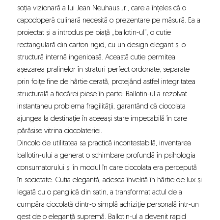
soția vizionară a lui Jean Neuhaus Jr., care a înțeles că o
capodoperă culinară necesită o prezentare pe măsură. Ea a
proiectat și a introdus pe piață „ballotin-ul”, o cutie
rectangulară din carton rigid, cu un design elegant și o
structură internă ingenioasă. Această cutie permitea
așezarea pralinelor în straturi perfect ordonate, separate
prin foițe fine de hârtie cerată, protejând astfel integritatea
structurală a fiecărei piese în parte. Ballotin-ul a rezolvat
instantaneu problema fragilității, garantând că ciocolata
ajungea la destinație în aceeași stare impecabilă în care
părăsise vitrina ciocolateriei.
Dincolo de utilitatea sa practică incontestabilă, inventarea
ballotin-ului a generat o schimbare profundă în psihologia
consumatorului și în modul în care ciocolata era percepută
în societate. Cutia elegantă, adesea învelită în hârtie de lux și
legată cu o panglică din satin, a transformat actul de a
cumpăra ciocolată dintr-o simplă achiziție personală într-un
gest de o eleganță supremă. Ballotin-ul a devenit rapid