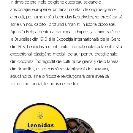
În timp ce pralinele belgiene cucereau saloanele
aristocrației europene, un tânăr cofetar de origine greco-
cipriotă, pe numele său Leonidas Kestekides, se pregătea să
scrie un nou capitol, profund umanist, în istoria ciocolatei.
Ajuns în Belgia pentru a participa la Expoziția Universală de
la Bruxelles din 1910 și la Expoziția Internațională de la Gent
din 1913, Leonidas a uimit juriile internaționale cu talentul său
excepțional, câștigând medalii de aur pentru creațiile sale
din ciocolată. Îndrăgostit de cultura belgiană și de o tânără
din Bruxelles, el a decis să se stabilească definitiv aici,
aducând cu sine o filosofie revoluționară care avea să
zdruncine fundațiile industriei de lux.