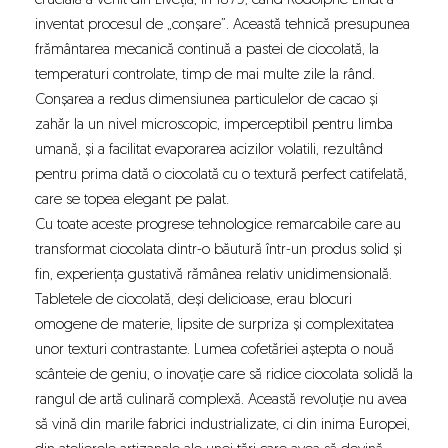
crucială a venit din Elveția, în 1879, când Rodolphe Lindt a
inventat procesul de „conșare”. Această tehnică presupunea
frământarea mecanică continuă a pastei de ciocolată, la
temperaturi controlate, timp de mai multe zile la rând.
Conșarea a redus dimensiunea particulelor de cacao și
zahăr la un nivel microscopic, imperceptibil pentru limba
umană, și a facilitat evaporarea acizilor volatili, rezultând
pentru prima dată o ciocolată cu o textură perfect catifelată,
care se topea elegant pe palat.
Cu toate aceste progrese tehnologice remarcabile care au
transformat ciocolata dintr-o băutură într-un produs solid și
fin, experiența gustativă rămânea relativ unidimensională.
Tabletele de ciocolată, deși delicioase, erau blocuri
omogene de materie, lipsite de surpriza și complexitatea
unor texturi contrastante. Lumea cofetăriei aștepta o nouă
scânteie de geniu, o inovație care să ridice ciocolata solidă la
rangul de artă culinară complexă. Această revoluție nu avea
să vină din marile fabrici industrializate, ci din inima Europei,