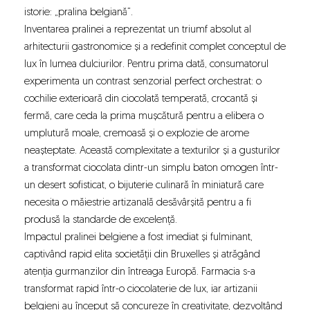
istorie: „pralina belgiană”.
Inventarea pralinei a reprezentat un triumf absolut al
arhitecturii gastronomice și a redefinit complet conceptul de
lux în lumea dulciurilor. Pentru prima dată, consumatorul
experimenta un contrast senzorial perfect orchestrat: o
cochilie exterioară din ciocolată temperată, crocantă și
fermă, care ceda la prima mușcătură pentru a elibera o
umplutură moale, cremoasă și o explozie de arome
neașteptate. Această complexitate a texturilor și a gusturilor
a transformat ciocolata dintr-un simplu baton omogen într-
un desert sofisticat, o bijuterie culinară în miniatură care
necesita o măiestrie artizanală desăvârșită pentru a fi
produsă la standarde de excelență.
Impactul pralinei belgiene a fost imediat și fulminant,
captivând rapid elita societății din Bruxelles și atrăgând
atenția gurmanzilor din întreaga Europă. Farmacia s-a
transformat rapid într-o ciocolaterie de lux, iar artizanii
belgieni au început să concureze în creativitate, dezvoltând