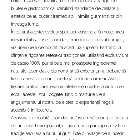
ballotin. Aceste inovații au ridicat ciocolata la rangul de
bijuterie gastronomică, stabilind standarde de calitate și
estetică ce au cucerit iremediabil inimile gurmanzilor din
întreaga lume.
În centrul acestei evoluții spectaculoase se află moștenirea
inestimabilă a casei Leonidas, brandul care a avut curajul și
viziunea de a democratiza acest lux suprem. Păstrând cu
sfințenie rigoarea rețetelor tradiționale, utilizând exclusiv unt
de cacao 100% pur și cele mai proaspete ingrediente
naturale, Leonidas a demonstrat că excelența nu trebuie să
fie o barieră, ci o punte de legătură între oameni. Astăzi,
fiecare pralină care iese din atelierele noastre poartă în ea
ecoul acestei istorii bogate, fiind o mărturie vie a
angajamentului nostru de a oferi o experiență regală,
accesibilă în fiecare zi.
A savura o ciocolată Leonidas nu înseamnă doar a te bucura
de un desert excepțional, ci înseamnă a participa activ la o
tradiție seculară a bunului gust. Este o invitație de a încetini