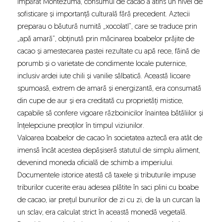
împărat Montezuma, consumul de cacao a atins un nivel de
sofisticare și importanță culturală fără precedent. Aztecii
preparau o băutură numită „xocolatl”, care se traduce prin
„apă amară”, obținută prin măcinarea boabelor prăjite de
cacao și amestecarea pastei rezultate cu apă rece, făină de
porumb și o varietate de condimente locale puternice,
inclusiv ardei iute chili și vanilie sălbatică. Această licoare
spumoasă, extrem de amară și energizantă, era consumată
din cupe de aur și era creditată cu proprietăți mistice,
capabile să confere vigoare războinicilor înaintea bătăliilor și
înțelepciune preoților în timpul viziunilor.
Valoarea boabelor de cacao în societatea aztecă era atât de
imensă încât acestea depășiseră statutul de simplu aliment,
devenind moneda oficială de schimb a imperiului.
Documentele istorice atestă că taxele și tributurile impuse
triburilor cucerite erau adesea plătite în saci plini cu boabe
de cacao, iar prețul bunurilor de zi cu zi, de la un curcan la
un sclav, era calculat strict în această monedă vegetală.