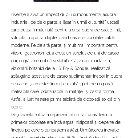
invenție a avut un impact dublu și monumental asupra
industriei: pe de o parte, a lăsat în urmă o „turtiță” uscată
care putea fi măcinată pentru a crea pudra de cacao fină,
solubilă în apă sau lapte, dând naștere ciocolatei calde
moderne. Pe de altă parte, și mult mai important pentru
viitorul gastronomiei, a creat un surplus de unt de cacao
pur, o grăsime nobilă și stabilă. Câțiva ani mai târziu,
vizionarii britanici de la J.S. Fry & Sons au realizat că,
adăugând acest unt de cacao suplimentar înapoi în pudra
de cacao și amestecându-l cu zahăr, pot crea o pastă
maleabilă care, odată răcită în matrițe, își păstra forma.
Astfel, a luat naștere prima tabletă de ciocolată solidă din
istorie.
Deși tableta solidă a reprezentat un salt uriaș, textura
primelor ciocolate era încă aspră, nisipoasă și departe de
finețea pe care o cunoaștem astăzi. Următoarea inovație