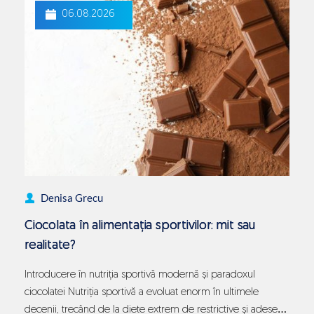
starea
06.08.2026
de
bine:
explicația
neurologică
a
„poftelor”
de
dulce
Denisa Grecu
Ciocolata în alimentația sportivilor: mit sau
realitate?
Introducere în nutriția sportivă modernă și paradoxul
ciocolatei Nutriția sportivă a evoluat enorm în ultimele
decenii, trecând de la diete extrem de restrictive și adesea