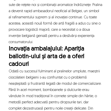
sute de rețete noi și combinații aromatice îndrăznețe. Pralina
a devenit rapid ambasadorul neoficial al Belgiei, un simbol
al rafinamentului suprem și al inovației continue. Cu toate
acestea, această nouă formă de artă fragilă a adus cu sine o
provocare logistică majoră, care a necesitat o a doua
invenție belgiană genială pentru a desăvârși experiența
consumatorului.
Inovația ambalajului: Apariția
ballotin-ului și arta de a oferi
cadouri
Odată cu succesul fulminant al pralinelor umplute, maeștrii
ciocolatieri belgieni s-au confruntat cu o problemă
neașteptată și frustrantă legată de modul de comercializare.
Până în acel moment, bomboanele și dulciurile erau
vândute în mod tradițional în cornete simple din hârtie, o
metodă perfect adecvată pentru dropsurile tari, dar
complet dezastruoasă pentru noile creații delicate. Din