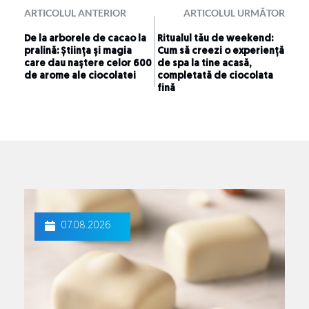
ARTICOLUL ANTERIOR
ARTICOLUL URMĂTOR
De la arborele de cacao la
Ritualul tău de weekend:
pralină: Știința și magia
Cum să creezi o experiență
care dau naștere celor 600
de spa la tine acasă,
de arome ale ciocolatei
completată de ciocolata
fină
07.08.2026