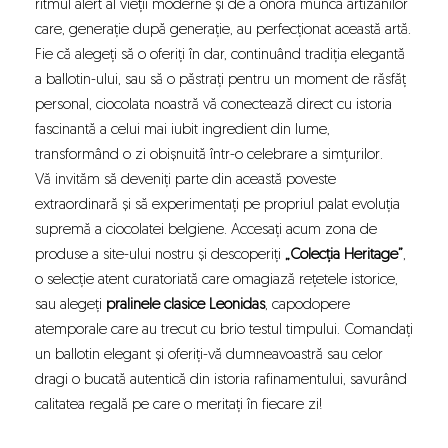
ritmul alert al vieții moderne și de a onora munca artizanilor
care, generație după generație, au perfecționat această artă.
Fie că alegeți să o oferiți în dar, continuând tradiția elegantă
a ballotin-ului, sau să o păstrați pentru un moment de răsfăț
personal, ciocolata noastră vă conectează direct cu istoria
fascinantă a celui mai iubit ingredient din lume,
transformând o zi obișnuită într-o celebrare a simțurilor.
Vă invităm să deveniți parte din această poveste
extraordinară și să experimentați pe propriul palat evoluția
supremă a ciocolatei belgiene. Accesați acum zona de
produse a site-ului nostru și descoperiți
„Colecția Heritage”
,
o selecție atent curatoriată care omagiază rețetele istorice,
sau alegeți
pralinele clasice Leonidas
, capodopere
atemporale care au trecut cu brio testul timpului. Comandați
un ballotin elegant și oferiți-vă dumneavoastră sau celor
dragi o bucată autentică din istoria rafinamentului, savurând
calitatea regală pe care o meritați în fiecare zi!