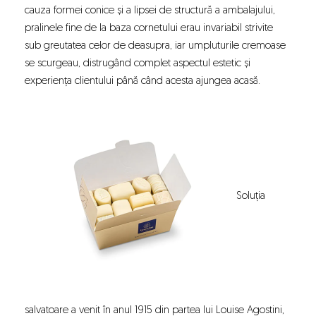
cauza formei conice și a lipsei de structură a ambalajului,
pralinele fine de la baza cornetului erau invariabil strivite
sub greutatea celor de deasupra, iar umpluturile cremoase
se scurgeau, distrugând complet aspectul estetic și
experiența clientului până când acesta ajungea acasă.
Soluția
salvatoare a venit în anul 1915 din partea lui Louise Agostini,