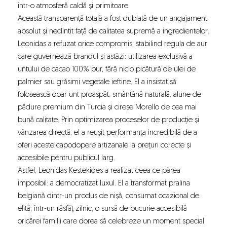
într-o atmosferă caldă și primitoare.
Această transparență totală a fost dublată de un angajament
absolut și neclintit față de calitatea supremă a ingredientelor.
Leonidas a refuzat orice compromis, stabilind regula de aur
care guvernează brandul și astăzi: utilizarea exclusivă a
untului de cacao 100% pur, fără nicio picătură de ulei de
palmier sau grăsimi vegetale ieftine. El a insistat să
folosească doar unt proaspăt, smântână naturală, alune de
pădure premium din Turcia și cireșe Morello de cea mai
bună calitate. Prin optimizarea proceselor de producție și
vânzarea directă, el a reușit performanța incredibilă de a
oferi aceste capodopere artizanale la prețuri corecte și
accesibile pentru publicul larg.
Astfel, Leonidas Kestekides a realizat ceea ce părea
imposibil: a democratizat luxul. El a transformat pralina
belgiană dintr-un produs de nișă, consumat ocazional de
elită, într-un răsfăț zilnic, o sursă de bucurie accesibilă
oricărei familii care dorea să celebreze un moment special