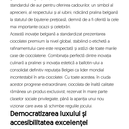
standardul de aur pentru oferirea cadourilor, un simbol al
aprecierii, al respectului și al iubirii, ridicând pralina belgiană
la statutul de bijuterie prețioasă, demnă de a fi oferită la cele
mai importante ocazii și celebrări.
Această inovație belgiană a standardizat prezentarea
ciocolatei premium la nivel global, stabilind o etichetă a
rafinamentului care este respectată și astăzi de toate marile
case de ciocolaterie. Combinația perfectă dintre inovația
culinară a pralinei și inovația estetică a ballotin-ului a
consolidat definitiv reputația Belgiei ca lider mondial
incontestabil în arta ciocolatei. Cu toate acestea, în ciuda
acestor progrese extraordinare,
ciocolata de înaltă calitate
rămânea un produs exclusivist, rezervat în mare parte
claselor sociale privilegiate, până la apariția unui nou
vizionar care avea să schimbe regulile jocului.
Democratizarea luxului și
accesibilitatea excelenței