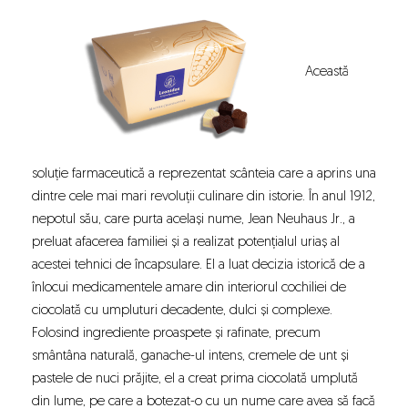
Această
soluție farmaceutică a reprezentat scânteia care a aprins una
dintre cele mai mari revoluții culinare din istorie. În anul 1912,
nepotul său, care purta același nume, Jean Neuhaus Jr., a
preluat afacerea familiei și a realizat potențialul uriaș al
acestei tehnici de încapsulare. El a luat decizia istorică de a
înlocui medicamentele amare din interiorul cochiliei de
ciocolată cu umpluturi decadente, dulci și complexe.
Folosind ingrediente proaspete și rafinate, precum
smântâna naturală, ganache-ul intens, cremele de unt și
pastele de nuci prăjite, el a creat prima ciocolată umplută
din lume, pe care a botezat-o cu un nume care avea să facă