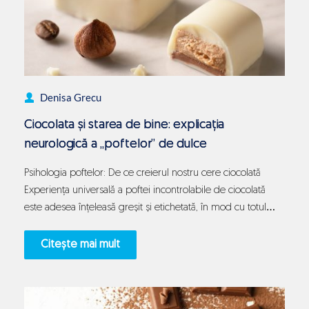
Denisa Grecu
Ciocolata și starea de bine: explicația
neurologică a „poftelor” de dulce
Psihologia poftelor: De ce creierul nostru cere ciocolată
Experiența universală a poftei incontrolabile de ciocolată
este adesea înțeleasă greșit și etichetată, în mod cu totul
eronat, drept o simplă lipsă de voință sau o slăbiciune de
caracter. În realitate, dorința bruscă și intensă de a consuma
Citește mai mult
ceva dulce și onctuos reprezintă un semnal biologic
Ciocolata
extrem…
Continue reading
și