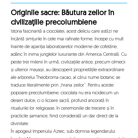
Originile sacre: Băutura zeilor în
civilizațiile precolumbiene
Istoria fascinantă a ciocolatei, acest deliciu care astăzi ne
încântă simțurile în cele mai rafinate forme, începe cu mult
înainte de apariția laboratoarelor moderne de cofetărie,
adânc în inima junglelor luxuriante din America Centrală. Cu
peste trei milenii în urmă, civilizațiile antice, precum olmecii
și ulterior mayașii, au descoperit proprietățile extraordinare
ale arborelui Theobroma cacao, al cărui nume botanic se
traduce literalmente prin „hrana zeilor”. Pentru aceste
popoare precolumbiene, ciocolata nu era nicidecum un
desert dulce, ci o licoare sacră, profund ancorată în
ritualurile lor religioase, în ceremoniile de trecere și în
practicile șamanice, fiind considerată un dar direct de la
divinitate.
În apogeul Imperiului Aztec, sub domnia legendarului