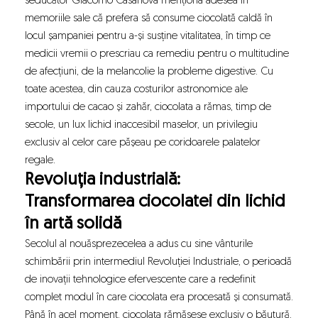
seducător Giacomo Casanova menționa adesea în
memoriile sale că prefera să consume ciocolată caldă în
locul șampaniei pentru a-și susține vitalitatea, în timp ce
medicii vremii o prescriau ca remediu pentru o multitudine
de afecțiuni, de la melancolie la probleme digestive. Cu
toate acestea, din cauza costurilor astronomice ale
importului de cacao și zahăr, ciocolata a rămas, timp de
secole, un lux lichid inaccesibil maselor, un privilegiu
exclusiv al celor care pășeau pe coridoarele palatelor
regale.
Revoluția industrială:
Transformarea ciocolatei din lichid
în artă solidă
Secolul al nouăsprezecelea a adus cu sine vânturile
schimbării prin intermediul Revoluției Industriale, o perioadă
de inovații tehnologice efervescente care a redefinit
complet modul în care ciocolata era procesată și consumată.
Până în acel moment, ciocolata rămăsese exclusiv o băutură,