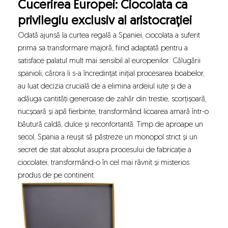
Cucerirea Europei: Ciocolata ca
privilegiu exclusiv al aristocrației
Odată ajunsă la curtea regală a Spaniei, ciocolata a suferit
prima sa transformare majoră, fiind adaptată pentru a
satisface palatul mult mai sensibil al europenilor. Călugării
spanioli, cărora li s-a încredințat inițial procesarea boabelor,
au luat decizia crucială de a elimina ardeiul iute și de a
adăuga cantități generoase de zahăr din trestie, scorțișoară,
nucșoară și apă fierbinte, transformând licoarea amară într-o
băutură caldă, dulce și reconfortantă. Timp de aproape un
secol, Spania a reușit să păstreze un monopol strict și un
secret de stat absolut asupra procesului de fabricație a
ciocolatei, transformând-o în cel mai râvnit și misterios
produs de pe continent.