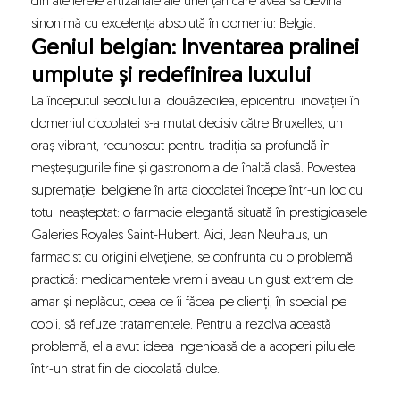
din atelierele artizanale ale unei țări care avea să devină
sinonimă cu excelența absolută în domeniu: Belgia.
Geniul belgian: Inventarea pralinei
umplute și redefinirea luxului
La începutul secolului al douăzecilea, epicentrul inovației în
domeniul ciocolatei s-a mutat decisiv către Bruxelles, un
oraș vibrant, recunoscut pentru tradiția sa profundă în
meșteșugurile fine și gastronomia de înaltă clasă. Povestea
supremației belgiene în arta ciocolatei începe într-un loc cu
totul neașteptat: o farmacie elegantă situată în prestigioasele
Galeries Royales Saint-Hubert. Aici, Jean Neuhaus, un
farmacist cu origini elvețiene, se confrunta cu o problemă
practică: medicamentele vremii aveau un gust extrem de
amar și neplăcut, ceea ce îi făcea pe clienți, în special pe
copii, să refuze tratamentele. Pentru a rezolva această
problemă, el a avut ideea ingenioasă de a acoperi pilulele
într-un strat fin de ciocolată dulce.