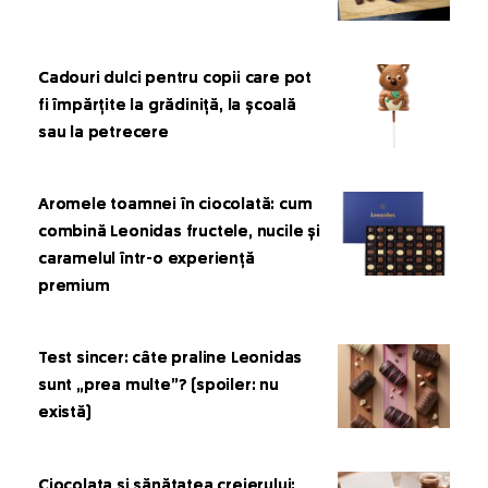
Cadouri dulci pentru copii care pot
fi împărțite la grădiniță, la școală
sau la petrecere
Aromele toamnei în ciocolată: cum
combină Leonidas fructele, nucile și
caramelul într-o experiență
premium
Test sincer: câte praline Leonidas
sunt „prea multe”? (spoiler: nu
există)
Ciocolata și sănătatea creierului: