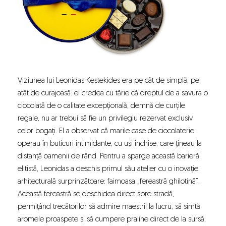
Viziunea lui Leonidas Kestekides era pe cât de simplă, pe
atât de curajoasă: el credea cu tărie că dreptul de a savura o
ciocolată de o calitate excepțională
, demnă de curțile
regale, nu ar trebui să fie un privilegiu rezervat exclusiv
celor bogați. El a observat că marile case de ciocolaterie
operau în buticuri intimidante, cu uși închise, care țineau la
distanță oamenii de rând. Pentru a sparge această barieră
elitistă, Leonidas a deschis primul său atelier cu o inovație
arhitecturală surprinzătoare: faimoasa „fereastră ghilotină”.
Această fereastră se deschidea direct spre stradă,
permițând trecătorilor să admire maeștrii la lucru, să simtă
aromele proaspete și să cumpere praline direct de la sursă,