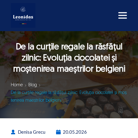
De la curțile regale la răsfățul
zilnic: Evoluția ciocolatei și
moștenirea maeștrilor belgieni
Home
Blog
De la curțile regale la răsfățul zilnic: Evoluția ciocolatei și moș
tenirea maeștrilor belgieni
Denisa Grecu
20.05.2026