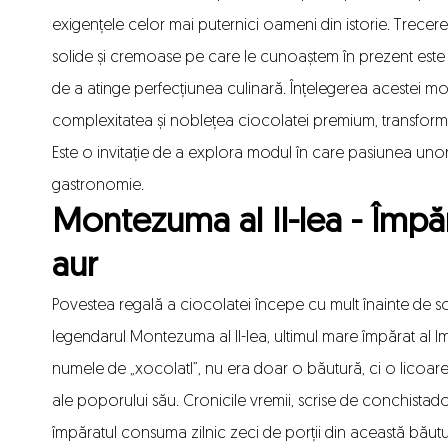
exigențele celor mai puternici oameni din istorie. Trece
solide și cremoase pe care le cunoaștem în prezent este re
de a atinge perfecțiunea culinară. Înțelegerea acestei mo
complexitatea și noblețea ciocolatei premium
, transfor
Este o invitație de a explora modul în care pasiunea unor 
gastronomie.
Montezuma al II-lea - Împăr
aur
Povestea regală a ciocolatei începe cu mult înainte de 
legendarul Montezuma al II-lea, ultimul mare împărat al 
numele de „xocolatl”, nu era doar o băutură, ci o licoare 
ale poporului său. Cronicile vremii, scrise de conchistador
împăratul consuma zilnic zeci de porții din această bău