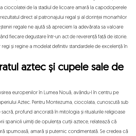
rea ciocolatei de la stadiul de licoare amară la capodoperele
zultatul direct al patronajului regal și al dorinței monarhilor
șteniri regale ne ajută să apreciem la adevărata sa valoare
mând fiecare degustare într-un act de reverență față de istorie.
regi și regine a modelat definitiv standardele de excelență în
atul aztec și cupele sale de
sosirea europenilor în Lumea Nouă, avându-l în centru pe
Imperiului Aztec. Pentru Montezuma, ciocolata, cunoscută sub
sacră, profund ancorată în mitologia și ritualurile religioase
ii spanioli uimiți de opulența curții aztece, relatează că
tură spumoasă, amară și puternic condimentată. Se credea că