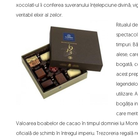
xocolatl-ul îi conferea suveranului înțelepciune divină, vi
veritabil elixir al zeilor.
Ritualul d
spectacol
timpuri. B
alese, car
bogată, co
acest pre
legendelor
utilizare.
bogăția in
care merit
Valoarea boabelor de cacao în timpul domniei lui Mon
oficială de schimb în întregul imperiu. Trezoreria regală n