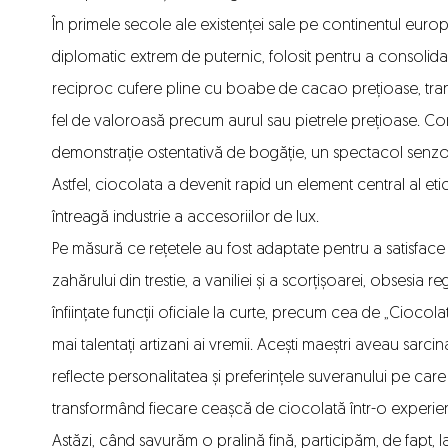
În primele secole ale existenței sale pe continentul euro
diplomatic extrem de puternic, folosit pentru a consolida a
reciproc cufere pline cu boabe de cacao prețioase, tra
fel de valoroasă precum aurul sau pietrele prețioase. Co
demonstrație ostentativă de bogăție, un spectacol senzori
Astfel, ciocolata a devenit rapid un element central al eti
întreagă industrie a accesoriilor de lux.
Pe măsură ce rețetele au fost adaptate pentru a satisface 
zahărului din trestie, a vaniliei și a scorțișoarei, obsesia 
înființate funcții oficiale la curte, precum cea de „Ciocola
mai talentați artizani ai vremii. Acești maeștri aveau sar
reflecte personalitatea și preferințele suveranului pe care 
transformând fiecare ceașcă de ciocolată într-o experiență e
Astăzi, când savurăm o pralină fină, participăm, de fapt, la