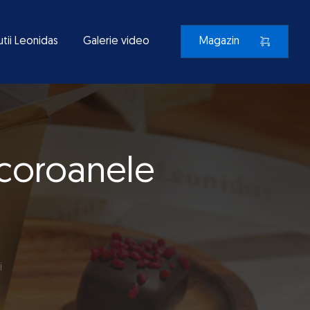
utii Leonidas
Galerie video
Magazin
 coroanele
i