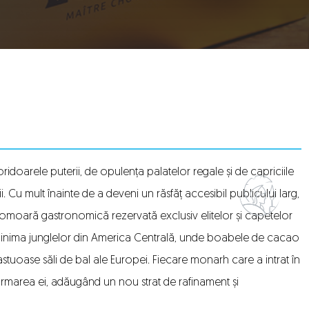
oridoarele puterii, de opulența palatelor regale și de capriciile
 Cu mult înainte de a deveni un răsfăț accesibil publicului larg,
o comoară gastronomică rezervată exclusiv elitelor și capetelor
n inima junglelor din America Centrală, unde boabele de cacao
astuoase săli de bal ale Europei. Fiecare monarh care a intrat în
ormarea ei, adăugând un nou strat de rafinament și