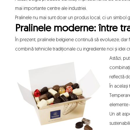
mai importante centre ale industriei.
Pralinele nu mai sunt doar un produs local, ci un simbol g
Pralinele moderne: între tra
În prezent, pralinele belgiene continuă să evolueze, dar f
combină tehnicile tradiționale cu ingrediente noi și idei c
Astăzi, pu
combinații
reflectă d
În același
Temperarea
elemente e
Un alt asp
sustenabil