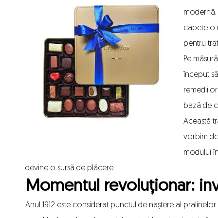
modernă. 
capete o d
pentru tra
Pe măsură
început să
remediilor
bază de c
Această tr
vorbim do
modului î
devine o sursă de plăcere.
Momentul revoluționar: inv
Anul 1912 este considerat punctul de naștere al pralinel