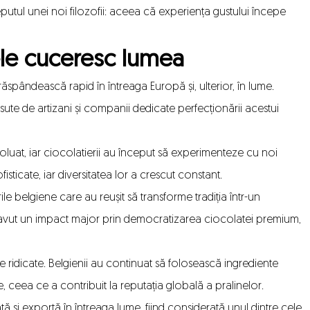
eputul unei noi filozofii: aceea că experiența gustului începe
nele cuceresc lumea
răspândească rapid în întreaga Europă și, ulterior, în lume.
sute de artizani și companii dedicate perfecționării acestui
oluat, iar ciocolatierii au început să experimenteze cu noi
fisticate, iar diversitatea lor a crescut constant.
e belgiene care au reușit să transforme tradiția într-un
 avut un impact major prin democratizarea ciocolatei premium,
e ridicate. Belgienii au continuat să folosească ingrediente
, ceea ce a contribuit la reputația globală a pralinelor.
ă și exportă în întreaga lume, fiind considerată unul dintre cele