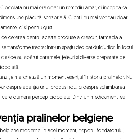
Ciocolata nu mai era doar un remediu amar, ci începea să
imensiune plăcută, senzorială. Clienții nu mai veneau doar
tamente, ci și pentru gust.
 ce cererea pentru aceste produse a crescut, farmacia a
 se transforme treptat într-un spațiu dedicat dulciurilor. În locul
 clasice au apărut caramele, jeleuri și diverse preparate pe
iocolată.
anziție marchează un moment esențial în istoria pralinelor. Nu
ar despre apariția unui produs nou, ci despre schimbarea
n care oamenii percep ciocolata. Dintr-un medicament, ea
enția pralinelor belgiene
or belgiene moderne. În acel moment, nepotul fondatorului,