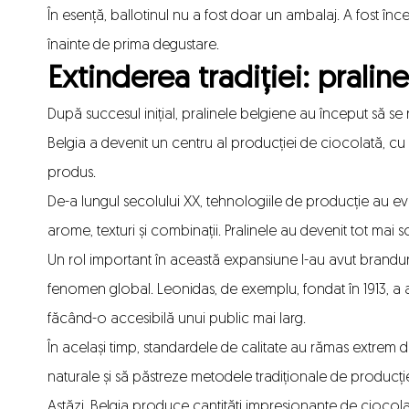
În esență, ballotinul nu a fost doar un ambalaj. A fost înc
înainte de prima degustare.
Extinderea tradiției: prali
După succesul inițial, pralinele belgiene au început să se 
Belgia a devenit un centru al producției de ciocolată, cu 
produs.
De-a lungul secolului XX, tehnologiile de producție au ev
arome, texturi și combinații. Pralinele au devenit tot mai so
Un rol important în această expansiune l-au avut branduril
fenomen global. Leonidas, de exemplu, fondat în 1913, a
făcând-o accesibilă unui public mai larg.
În același timp, standardele de calitate au rămas extrem d
naturale și să păstreze metodele tradiționale de producție
Astăzi, Belgia produce cantități impresionante de ciocolat