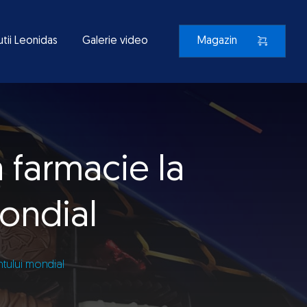
utii Leonidas
Galerie video
Magazin
a farmacie la
mondial
ntului mondial