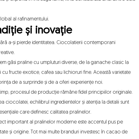
lobal al rafinamentului.
diție și inovație
ără a-și pierde identitatea. Ciocolatierii contemporani
reative.
tem găsi praline cu umpluturi diverse, de la ganache clasic la
 cu fructe exotice, cafea sau lichioruri fine. Această varietate
orința de a surprinde și de a oferi experiențe noi.
 timp, procesul de producție rămâne fidel principiilor originale.
 ciocolatei, echilibrul ingredientelor și atenția la detalii sunt
sențiale care definesc calitatea pralinelor.
ect important al pralinelor moderne este accentul pus pe
itate și origine. Tot mai multe branduri investesc în cacao de