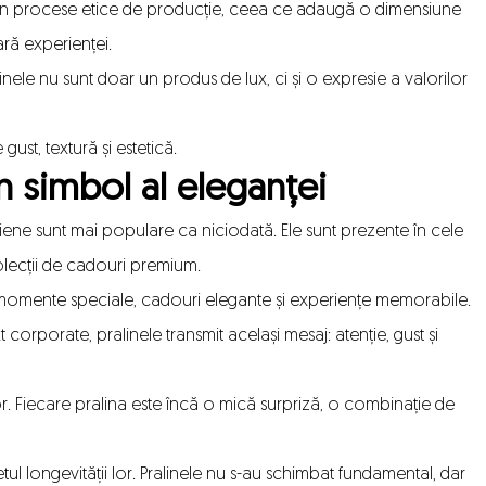
i în procese etice de producție, ceea ce adaugă o dimensiune
ră experienței.
alinele nu sunt doar un produs de lux, ci și o expresie a valorilor
 gust, textură și estetică.
un simbol al eleganței
lgiene sunt mai populare ca niciodată. Ele sunt prezente în cele
colecții de cadouri premium.
u momente speciale, cadouri elegante și experiențe memorabile.
 corporate, pralinele transmit același mesaj: atenție, gust și
or. Fiecare pralina este încă o mică surpriză, o combinație de
tul longevității lor. Pralinele nu s-au schimbat fundamental, dar