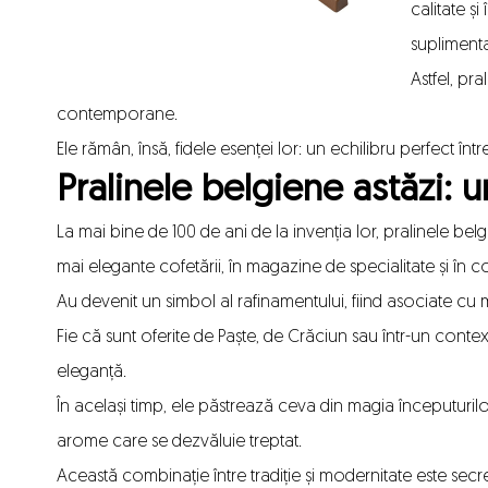
calitate ș
suplimenta
Astfel, pr
contemporane.
Ele rămân, însă, fidele esenței lor: un echilibru perfect între
Pralinele belgiene astăzi: 
La mai bine de 100 de ani de la invenția lor, pralinele be
mai elegante cofetării, în magazine de specialitate și în 
Au devenit un simbol al rafinamentului, fiind asociate c
Fie că sunt oferite de Paște, de Crăciun sau într-un context
eleganță.
În același timp, ele păstrează ceva din magia începuturil
arome care se dezvăluie treptat.
Această combinație între tradiție și modernitate este secre