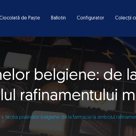
Ciocolată de Paște
Ballotin
Configurator
Colecții c
inelor belgiene: de l
ul rafinamentului 
Istoria pralinelor belgiene: de la farmacie la simbolul rafiname