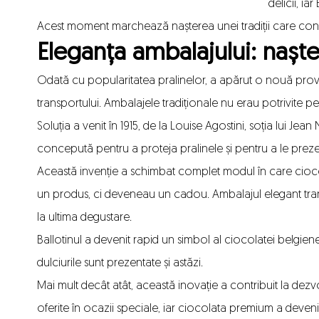
delicii, ia
Acest moment marchează nașterea unei tradiții care contin
Eleganța ambalajului: nașter
Odată cu popularitatea pralinelor, a apărut o nouă provo
transportului. Ambalajele tradiționale nu erau potrivite pen
Soluția a venit în 1915, de la Louise Agostini, soția lui Jea
concepută pentru a proteja pralinele și pentru a le preze
Această invenție a schimbat complet modul în care ciocol
un produs, ci deveneau un cadou. Ambalajul elegant tran
la ultima degustare.
Ballotinul a devenit rapid un simbol al ciocolatei belgiene
dulciurile sunt prezentate și astăzi.
Mai mult decât atât, această inovație a contribuit la dezvol
oferite în ocazii speciale, iar ciocolata premium a devenit