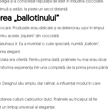
r Belgia și-a consolidat reputația de lider în industria ciocolatei.
uă și astăzi, la peste un secol distanță.
ea „ballotinului”
care. Produsele erau delicate și se deteriorau ușor în timpul
tru aceste „bijuterii” din ciocolată.
n Neuhaus Jr. Ea a inventat o cutie specială, numită „ballotin”,
nta elegant.
ata era oferită. Pentru prima dată, pralinele nu mai erau doar
sforma experiența într-una completă, de la prima privire până
. Designul său simplu, dar rafinat, a influențat modul în care
tarea culturii cadourilor dulci. Pralinele au început să fie
 un limbaj universal al eleganței.