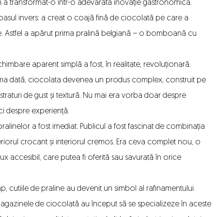
i a transformat-o într-o adevărată inovație gastronomică.
asul invers: a creat o coajă fină de ciocolată pe care a
 Astfel a apărut
prima pralină belgiană
– o bomboană cu
himbare aparent simplă a fost, în realitate, revoluționară.
ima dată, ciocolata devenea un produs complex, construit pe
straturi de gust și textură. Nu mai era vorba doar despre
ci despre experiență.
ralinelor a fost imediat. Publicul a fost fascinat de combinația
eriorul crocant și interiorul cremos. Era ceva complet nou, o
ux accesibil, care putea fi oferită sau savurată în orice
mp,
cutiile de praline
au devenit un simbol al rafinamentului
agazinele de ciocolată au început să se specializeze în aceste