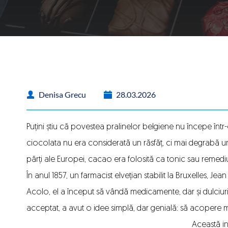
Denisa Grecu
28.03.2026
Puțini știu că povestea
pralinelor belgiene
nu începe într-o
ciocolata nu era considerată un răsfăț, ci mai degrabă un i
părți ale Europei, cacao era folosită ca tonic sau remediu
În anul 1857, un farmacist elvețian stabilit la Bruxelles, J
Acolo, el a început să vândă medicamente, dar și dulciu
acceptat, a avut o idee simplă, dar genială: să acopere 
Această in