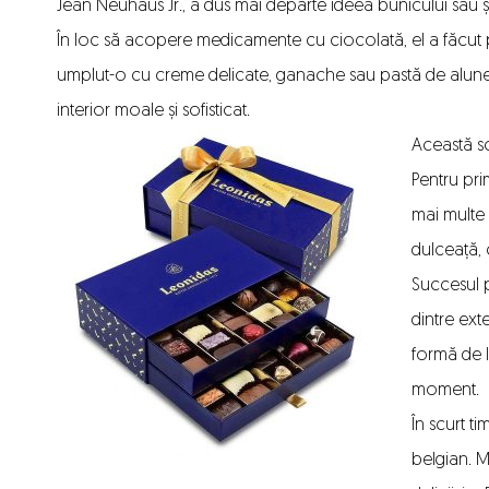
Jean Neuhaus Jr., a dus mai departe ideea bunicului său ș
În loc să acopere medicamente cu ciocolată, el a făcut p
umplut-o cu creme delicate, ganache sau pastă de alune.
interior moale și sofisticat.
Această sc
Pentru pr
mai multe 
dulceață, 
Succesul p
dintre ext
formă de l
moment.
În scurt ti
belgian. M