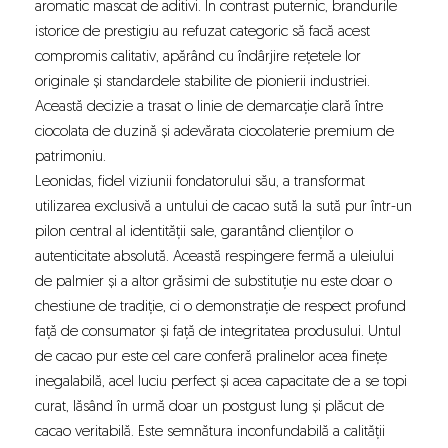
aromatic mascat de aditivi. În contrast puternic, brandurile
istorice de prestigiu au refuzat categoric să facă acest
compromis calitativ, apărând cu îndârjire rețetele lor
originale și standardele stabilite de pionierii industriei.
Această decizie a trasat o linie de demarcație clară între
ciocolata de duzină și adevărata ciocolaterie premium de
patrimoniu.
Leonidas, fidel viziunii fondatorului său, a transformat
utilizarea exclusivă a untului de cacao sută la sută pur într-un
pilon central al identității sale, garantând clienților o
autenticitate absolută. Această respingere fermă a uleiului
de palmier și a altor grăsimi de substituție nu este doar o
chestiune de tradiție, ci o demonstrație de respect profund
față de consumator și față de integritatea produsului. Untul
de cacao pur este cel care conferă pralinelor acea finețe
inegalabilă, acel luciu perfect și acea capacitate de a se topi
curat, lăsând în urmă doar un postgust lung și plăcut de
cacao veritabilă. Este semnătura inconfundabilă a calității