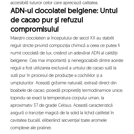
accesibilă tuturor celor care apreciază calitatea.
ADN-ul ciocolatei belgiene: Untul
de cacao pur și refuzul
compromisului
Maeștrii ciocolatieri ai începutului de secol XX au stabilit
reguli stricte privind compoziția chimică a ceea ce putea fi
numit ciocolată de lux, creând un adevărat ADN al calității
belgiene. Cea mai importantă și nenegociabilă dintre aceste
reguli a fost utilizarea exclusivă a untului de cacao sută la
sută pur în procesul de producție a cochiliilor și a
umpluturilor. Această grăsime naturală, extrasă direct din
boabele de cacao, posedă proprietăți termodinamice unice,
topindu-se exact la temperatura corpului uman, la
aproximativ 37 de grade Celsius. Această caracteristică
asigură o tranziție magică de la solid la lichid catifelat în
cavitatea bucală, eliberând secvențial toate aromele
complexe ale pralinei.