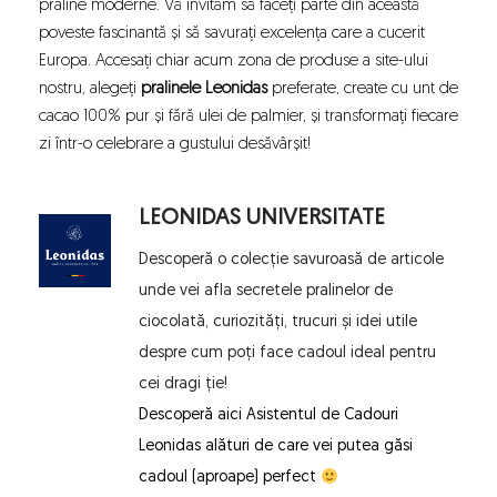
praline moderne. Vă invităm să faceți parte din această
poveste fascinantă și să savurați excelența care a cucerit
Europa. Accesați chiar acum zona de produse a site-ului
nostru, alegeți
pralinele Leonidas
preferate, create cu unt de
cacao 100% pur și fără ulei de palmier, și transformați fiecare
zi într-o celebrare a gustului desăvârșit!
LEONIDAS UNIVERSITATE
Descoperă o colecție savuroasă de articole 
unde vei afla secretele pralinelor de 
ciocolată, curiozități, trucuri și idei utile 
despre cum poți face cadoul ideal pentru 
cei dragi ție!
Descoperă aici 
Asistentul de Cadouri 
Leonidas
 alături de care vei putea găsi 
cadoul (aproape) perfect 