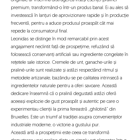
originale ar însemna distrugerea însăși esenței pralinei
premium, transformând-o într-un produs banal. Ei au ales să
investească în lanțuri de aprovizionare rapide și în producție
frecventă, pentru a aduce produsul proaspăt cât mai
repede la consumatorul final.
Leonidas se distinge în mod remarcabil prin acest
angajament neclintit față de prospețime, refuzând să
folosească conservanți artificiali sau ingrediente congelate în
rețetele sale istorice. Cremele de unt, ganache-urile și
praliné-urile sunt realizate și astăzi respectând ritmul și
metodele artizanale, bazându-se pe calitatea intrinsecă a
ingredientelor naturale pentru a oferi savoare. Această
dedicare înseamnă că o pralină degustată astăzi oferă
aceeași explozie de gust proaspăt și autentic pe care o
experimentau clienții la prima fereastră „ghilotină” din
Bruxelles. Este un triumf al tradiției asupra conveniențelor
industriale moderne, o victorie a gustului pur.
Această artă a prospețimii este ceea ce transformă