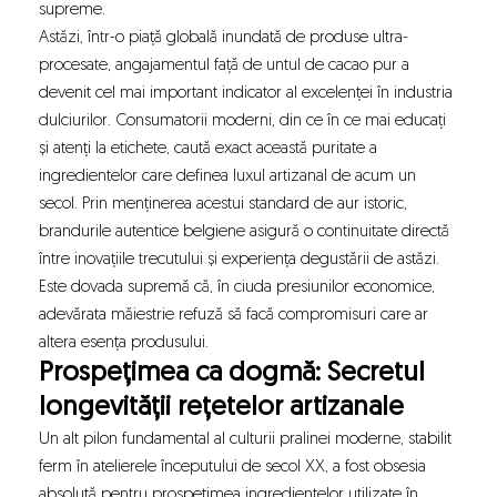
supreme.
Astăzi, într-o piață globală inundată de produse ultra-
procesate, angajamentul față de untul de cacao pur a
devenit cel mai important indicator al excelenței în industria
dulciurilor. Consumatorii moderni, din ce în ce mai educați
și atenți la etichete, caută exact această puritate a
ingredientelor care definea luxul artizanal de acum un
secol. Prin menținerea acestui standard de aur istoric,
brandurile autentice belgiene asigură o continuitate directă
între inovațiile trecutului și experiența degustării de astăzi.
Este dovada supremă că, în ciuda presiunilor economice,
adevărata măiestrie refuză să facă compromisuri care ar
altera esența produsului.
Prospețimea ca dogmă: Secretul
longevității rețetelor artizanale
Un alt pilon fundamental al culturii pralinei moderne, stabilit
ferm în atelierele începutului de secol XX, a fost obsesia
absolută pentru prospețimea ingredientelor utilizate în