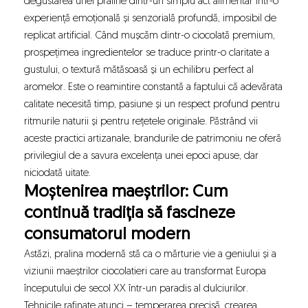
degustarea unei praline dintr-un simplu act alimentar într-o
experiență emoțională și senzorială profundă, imposibil de
replicat artificial. Când mușcăm dintr-o ciocolată premium,
prospețimea ingredientelor se traduce printr-o claritate a
gustului, o textură mătăsoasă și un echilibru perfect al
aromelor. Este o reamintire constantă a faptului că adevărata
calitate necesită timp, pasiune și un respect profund pentru
ritmurile naturii și pentru rețetele originale. Păstrând vii
aceste practici artizanale, brandurile de patrimoniu ne oferă
privilegiul de a savura excelența unei epoci apuse, dar
niciodată uitate.
Moștenirea maeștrilor: Cum
continuă tradiția să fascineze
consumatorul modern
Astăzi, pralina modernă stă ca o mărturie vie a geniului și a
viziunii maeștrilor ciocolatieri care au transformat Europa
începutului de secol XX într-un paradis al dulciurilor.
Tehnicile rafinate atunci – temperarea precisă, crearea