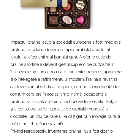
Impactul pralinei asupra societății europene a fost imediat și
profund, produsul devenind rapid simbolul absolut al
luxului, al afecțiunii și al bunului gust. A oferi o cutie de
praline asortate a devenit gestul suprem de curtoazie în
înalta societate, un cadou care transmitea respect, apreciere
și o înțelegere a rafinamentului modern. Pralina a reușit să
capteze spiritul sofisticat al epocii, oferind o experiență de
consum care era în același timp intimă, decadentă și
profund satisfăcătoare din punct de vedere estetic. Belgia
și-a consolidat astfel reputația de capitală mondială a
ciocolatei, un titlu pe care și l-a câștigat prin inovație pură și
măiestrie tehnică inegalabilă.
Privind retrospectiv, inventarea pralinei nu a fost doar o