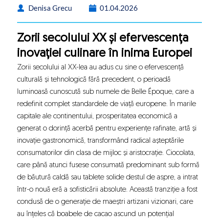
Denisa Grecu
01.04.2026
Zorii secolului XX și efervescența
inovației culinare în inima Europei
Zorii secolului al XX-lea au adus cu sine o efervescență
culturală și tehnologică fără precedent, o perioadă
luminoasă cunoscută sub numele de Belle Époque, care a
redefinit complet standardele de viață europene. În marile
capitale ale continentului, prosperitatea economică a
generat o dorință acerbă pentru experiențe rafinate, artă și
inovație gastronomică, transformând radical așteptările
consumatorilor din clasa de mijloc și aristocrație. Ciocolata,
care până atunci fusese consumată predominant sub formă
de băutură caldă sau tablete solide destul de aspre, a intrat
într-o nouă eră a sofisticării absolute. Această tranziție a fost
condusă de o generație de maeștri artizani vizionari, care
au înțeles că boabele de cacao ascund un potențial