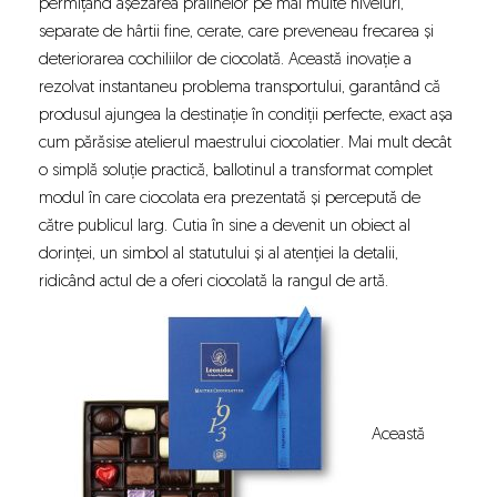
permițând așezarea pralinelor pe mai multe niveluri,
separate de hârtii fine, cerate, care preveneau frecarea și
deteriorarea cochiliilor de ciocolată. Această inovație a
rezolvat instantaneu problema transportului, garantând că
produsul ajungea la destinație în condiții perfecte, exact așa
cum părăsise atelierul maestrului ciocolatier. Mai mult decât
o simplă soluție practică, ballotinul a transformat complet
modul în care ciocolata era prezentată și percepută de
către publicul larg. Cutia în sine a devenit un obiect al
dorinței, un simbol al statutului și al atenției la detalii,
ridicând actul de a oferi ciocolată la rangul de artă.
Această