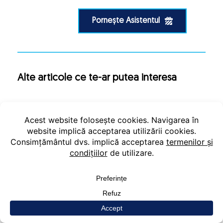
Pornește Asistentul
Alte articole ce te-ar putea interesa
Ciocolata și starea de bine:
explicația neurologică a „poftelor”
de dulce
Ciocolata în alimentația sportivilor:
mit sau realitate?