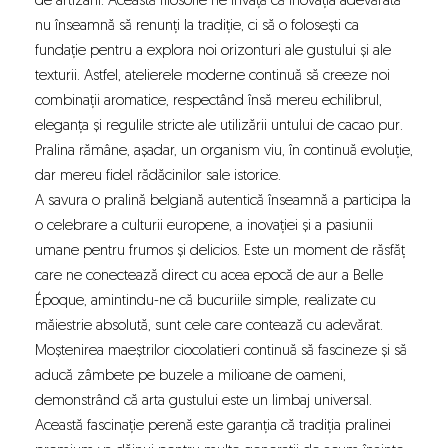
de artizani. Această filosofie ne învață că inovația adevărată
nu înseamnă să renunți la tradiție, ci să o folosești ca
fundație pentru a explora noi orizonturi ale gustului și ale
texturii. Astfel, atelierele moderne continuă să creeze noi
combinații aromatice, respectând însă mereu echilibrul,
eleganța și regulile stricte ale utilizării untului de cacao pur.
Pralina rămâne, așadar, un organism viu, în continuă evoluție,
dar mereu fidel rădăcinilor sale istorice.
A savura o pralină belgiană autentică înseamnă a participa la
o celebrare a culturii europene, a inovației și a pasiunii
umane pentru frumos și delicios. Este un moment de răsfăț
care ne conectează direct cu acea epocă de aur a Belle
Époque, amintindu-ne că bucuriile simple, realizate cu
măiestrie absolută, sunt cele care contează cu adevărat.
Moștenirea maeștrilor ciocolatieri continuă să fascineze și să
aducă zâmbete pe buzele a milioane de oameni,
demonstrând că arta gustului este un limbaj universal.
Această fascinație perenă este garanția că tradiția pralinei