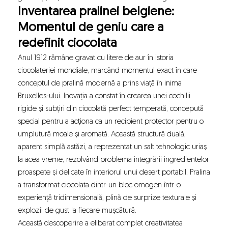
Inventarea pralinei belgiene:
Momentul de geniu care a
redefinit ciocolata
Anul 1912 rămâne gravat cu litere de aur în istoria
ciocolateriei mondiale, marcând momentul exact în care
conceptul de pralină modernă a prins viață în inima
Bruxelles-ului. Inovația a constat în crearea unei cochilii
rigide și subțiri din ciocolată perfect temperată, concepută
special pentru a acționa ca un recipient protector pentru o
umplutură moale și aromată. Această structură duală,
aparent simplă astăzi, a reprezentat un salt tehnologic uriaș
la acea vreme, rezolvând problema integrării ingredientelor
proaspete și delicate în interiorul unui desert portabil. Pralina
a transformat ciocolata dintr-un bloc omogen într-o
experiență tridimensională, plină de surprize texturale și
explozii de gust la fiecare mușcătură.
Această descoperire a eliberat complet creativitatea