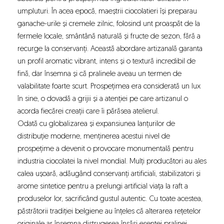
umpluturi. În acea epocă, maeștrii ciocolatieri își preparau
ganache-urile și cremele zilnic, folosind unt proaspăt de la
fermele locale, smântână naturală și fructe de sezon, fără a
recurge la conservanți. Această abordare artizanală garanta
un profil aromatic vibrant, intens și o textură incredibil de
fină, dar însemna și că pralinele aveau un termen de
valabilitate foarte scurt. Prospețimea era considerată un lux
în sine, o dovadă a grijii și a atenției pe care artizanul o
acorda fiecărei creații care îi părăsea atelierul.
Odată cu globalizarea și expansiunea lanțurilor de
distribuție moderne, menținerea acestui nivel de
prospețime a devenit o provocare monumentală pentru
industria ciocolatei la nivel mondial. Mulți producători au ales
calea ușoară, adăugând conservanți artificiali, stabilizatori și
arome sintetice pentru a prelungi artificial viața la raft a
produselor lor, sacrificând gustul autentic. Cu toate acestea,
păstrătorii tradiției belgiene au înțeles că alterarea rețetelor