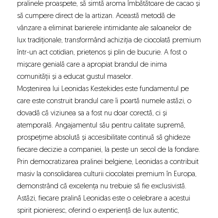
pralinele proaspete, să simtă aroma îmbătătoare de cacao și
să cumpere direct de la artizan. Această metodă de
vânzare a eliminat barierele intimidante ale saloanelor de
lux tradiționale, transformând achiziția de ciocolată premium
într-un act cotidian, prietenos și plin de bucurie. A fost o
mișcare genială care a apropiat brandul de inima
comunității și a educat gustul maselor.
Moștenirea lui Leonidas Kestekides este fundamentul pe
care este construit brandul care îi poartă numele astăzi, o
dovadă că viziunea sa a fost nu doar corectă, ci și
atemporală. Angajamentul său pentru calitate supremă,
prospețime absolută și accesibilitate continuă să ghideze
fiecare decizie a companiei, la peste un secol de la fondare.
Prin democratizarea pralinei belgiene, Leonidas a contribuit
masiv la consolidarea culturii ciocolatei premium în Europa,
demonstrând că excelența nu trebuie să fie exclusivistă.
Astăzi, fiecare pralină Leonidas este o celebrare a acestui
spirit pionieresc, oferind o experiență de lux autentic,