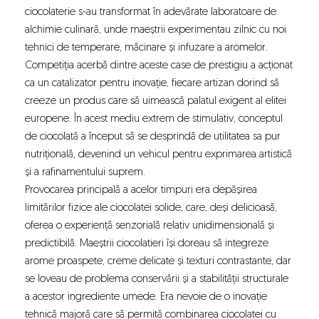
ciocolaterie s-au transformat în adevărate laboratoare de
alchimie culinară, unde maeștrii experimentau zilnic cu noi
tehnici de temperare, măcinare și infuzare a aromelor.
Competiția acerbă dintre aceste case de prestigiu a acționat
ca un catalizator pentru inovație, fiecare artizan dorind să
creeze un produs care să uimească palatul exigent al elitei
europene. În acest mediu extrem de stimulativ, conceptul
de ciocolată a început să se desprindă de utilitatea sa pur
nutrițională, devenind un vehicul pentru exprimarea artistică
și a rafinamentului suprem.
Provocarea principală a acelor timpuri era depășirea
limitărilor fizice ale ciocolatei solide, care, deși delicioasă,
oferea o experiență senzorială relativ unidimensională și
predictibilă. Maeștrii ciocolatieri își doreau să integreze
arome proaspete, creme delicate și texturi contrastante, dar
se loveau de problema conservării și a stabilității structurale
a acestor ingrediente umede. Era nevoie de o inovație
tehnică majoră care să permită combinarea ciocolatei cu