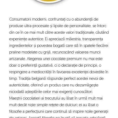
Consumatorii moderni, confruntați cu o abundență de
produse ultra-procesate și lipsite de personalitate, se întorc
din ce în ce mai mult către aceste valori tradiționale, căutând
experiențe autentice. Ei apreciază măiestria, transparența
ingredientelor și povestea bogată care stă în spatele fiecărei
praline modelate cu grijă, recunoscând valoarea muncii
artizanale. Alegerea unei ciocolate premium nu mai este
doar o preferință gustativă, ci o declarație de principii, o
respingere a mediocrității în favoarea excelenței dovedite în
timp. Tradiția belgiană răspunde perfect acestei nevoi de
autenticitate, oferind un produs care nu dezamăgește
niciodată așteptările celor mai exigenți cunoscători.
Maeștrii ciocolatieri ai trecutului au lăsat în urmă mult mai
mult decât niște simple rețete de dulciuri; ei au lăsat o
filosofie a perfecțiunii care continuă să inspire noile generații