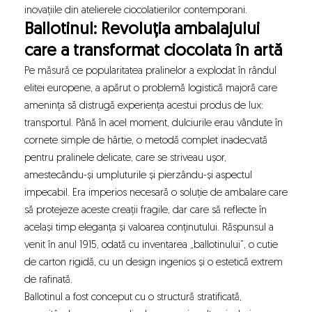
inovațiile din atelierele ciocolatierilor contemporani.
Ballotinul: Revoluția ambalajului
care a transformat ciocolata în artă
Pe măsură ce popularitatea pralinelor a explodat în rândul
elitei europene, a apărut o problemă logistică majoră care
amenința să distrugă experiența acestui produs de lux:
transportul. Până în acel moment, dulciurile erau vândute în
cornete simple de hârtie, o metodă complet inadecvată
pentru pralinele delicate, care se striveau ușor,
amestecându-și umpluturile și pierzându-și aspectul
impecabil. Era imperios necesară o soluție de ambalare care
să protejeze aceste creații fragile, dar care să reflecte în
același timp eleganța și valoarea conținutului. Răspunsul a
venit în anul 1915, odată cu inventarea „ballotinului”, o cutie
de carton rigidă, cu un design ingenios și o estetică extrem
de rafinată.
Ballotinul a fost conceput cu o structură stratificată,