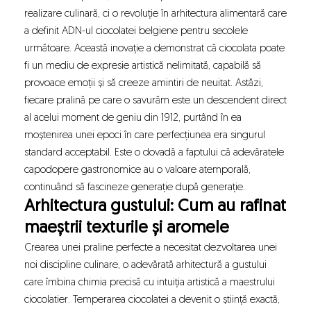
realizare culinară, ci o revoluție în arhitectura alimentară care
a definit ADN-ul ciocolatei belgiene pentru secolele
următoare. Această inovație a demonstrat că ciocolata poate
fi un mediu de expresie artistică nelimitată, capabilă să
provoace emoții și să creeze amintiri de neuitat. Astăzi,
fiecare pralină pe care o savurăm este un descendent direct
al acelui moment de geniu din 1912, purtând în ea
moștenirea unei epoci în care perfecțiunea era singurul
standard acceptabil. Este o dovadă a faptului că adevăratele
capodopere gastronomice au o valoare atemporală,
continuând să fascineze generație după generație.
Arhitectura gustului: Cum au rafinat
maeștrii texturile și aromele
Crearea unei praline perfecte a necesitat dezvoltarea unei
noi discipline culinare, o adevărată arhitectură a gustului
care îmbina chimia precisă cu intuiția artistică a maestrului
ciocolatier. Temperarea ciocolatei a devenit o știință exactă,