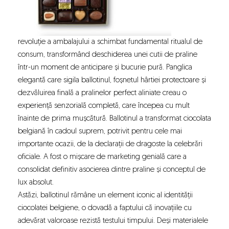
revoluție a ambalajului a schimbat fundamental ritualul de
consum, transformând deschiderea unei cutii de praline
într-un moment de anticipare și bucurie pură. Panglica
elegantă care sigila ballotinul, foșnetul hârtiei protectoare și
dezvăluirea finală a pralinelor perfect aliniate creau o
experiență senzorială completă, care începea cu mult
înainte de prima mușcătură. Ballotinul a transformat ciocolata
belgiană în cadoul suprem, potrivit pentru cele mai
importante ocazii, de la declarații de dragoste la celebrări
oficiale. A fost o mișcare de marketing genială care a
consolidat definitiv asocierea dintre praline și conceptul de
lux absolut.
Astăzi, ballotinul rămâne un element iconic al identității
ciocolatei belgiene, o dovadă a faptului că inovațiile cu
adevărat valoroase rezistă testului timpului. Deși materialele