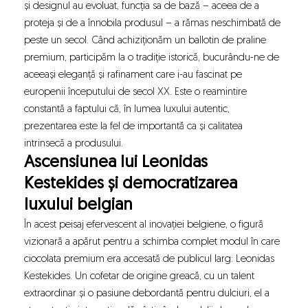
și designul au evoluat, funcția sa de bază – aceea de a
proteja și de a înnobila produsul – a rămas neschimbată de
peste un secol. Când achiziționăm un ballotin de praline
premium, participăm la o tradiție istorică, bucurându-ne de
aceeași eleganță și rafinament care i-au fascinat pe
europenii începutului de secol XX. Este o reamintire
constantă a faptului că, în lumea luxului autentic,
prezentarea este la fel de importantă ca și calitatea
intrinsecă a produsului.
Ascensiunea lui Leonidas
Kestekides și democratizarea
luxului belgian
În acest peisaj efervescent al inovației belgiene, o figură
vizionară a apărut pentru a schimba complet modul în care
ciocolata premium era accesată de publicul larg: Leonidas
Kestekides. Un cofetar de origine greacă, cu un talent
extraordinar și o pasiune debordantă pentru dulciuri, el a