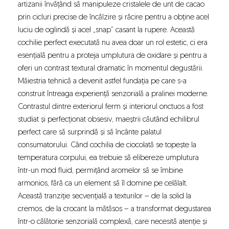
artizanii învățând să manipuleze cristalele de unt de cacao
prin cicluri precise de încălzire și răcire pentru a obține acel
luciu de oglindă și acel „snap” casant la rupere. Această
cochilie perfect executată nu avea doar un rol estetic, ci era
esențială pentru a proteja umplutura de oxidare și pentru a
oferi un contrast textural dramatic în momentul degustării.
Măiestria tehnică a devenit astfel fundația pe care s-a
construit întreaga experiență senzorială a pralinei moderne.
Contrastul dintre exteriorul ferm și interiorul onctuos a fost
studiat și perfecționat obsesiv, maeștrii căutând echilibrul
perfect care să surprindă și să încânte palatul
consumatorului. Când cochilia de ciocolată se topește la
temperatura corpului, ea trebuie să elibereze umplutura
într-un mod fluid, permițând aromelor să se îmbine
armonios, fără ca un element să îl domine pe celălalt.
Această tranziție secvențială a texturilor – de la solid la
cremos, de la crocant la mătăsos – a transformat degustarea
într-o călătorie senzorială complexă, care necesită atenție și