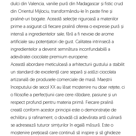
dulci din Valencia, vanilie pură din Madagascar și fistic crud
din Orientul Mijlociu, transformându-le în paste fine și
praliné-uri bogate. Această selecție riguroasă a materiilor
prime a asigurat că fiecare pralină oferea o expresie pură și
intensă a ingredientelor sale, fără a fi nevoie de arome
artificiale sau potențiatori de gust. Calitatea intrinsecă a
ingredientelor a devenit semnătura inconfundabilă a
adevăratei ciocolate premium europene.
Această abordare meticuloasă a arhitecturii gustului a stabilit
un standard de excelență care separă și astăzi ciocolata
artizanală de produsele comerciale de masă. Maeștrii
începutului de secol XX au lăsat moștenire nu doar rețete, ci
o filosofie a perfecțiunii care cere răbdare, pasiune și un
respect profund pentru materia primă. Fiecare pralină
creată conform acestor principii este o demonstrație de
echilibru și rafinament, o dovadă că adevărata artă culinară
se adresează tuturor simțurilor în egală măsură. Este o
moștenire prețioasă care continuă să inspire și să ghideze