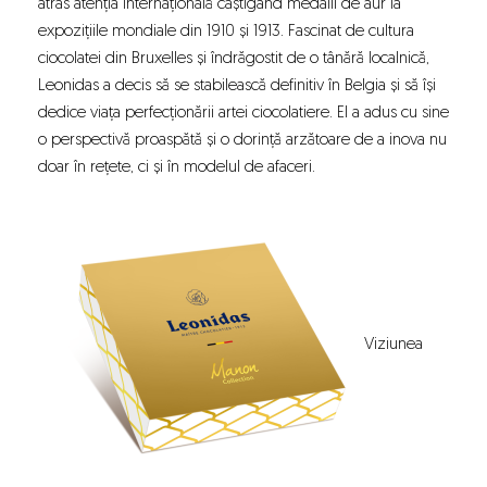
atras atenția internațională câștigând medalii de aur la
expozițiile mondiale din 1910 și 1913. Fascinat de cultura
ciocolatei din Bruxelles și îndrăgostit de o tânără localnică,
Leonidas a decis să se stabilească definitiv în Belgia și să își
dedice viața perfecționării artei ciocolatiere. El a adus cu sine
o perspectivă proaspătă și o dorință arzătoare de a inova nu
doar în rețete, ci și în modelul de afaceri.
Viziunea