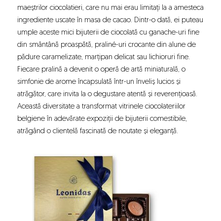
maeștrilor ciocolatieri, care nu mai erau limitați la a amesteca
ingrediente uscate în masa de cacao. Dintr-o dată, ei puteau
umple aceste mici bijuterii de ciocolată cu ganache-uri fine
din smântână proaspătă, praliné-uri crocante din alune de
pădure caramelizate, marțipan delicat sau lichioruri fine.
Fiecare pralină a devenit o operă de artă miniaturală, o
simfonie de arome încapsulată într-un înveliș lucios și
atrăgător, care invita la o degustare atentă și reverențioasă.
Această diversitate a transformat vitrinele ciocolateriilor
belgiene în adevărate expoziții de bijuterii comestibile,
atrăgând o clientelă fascinată de noutate și eleganță.