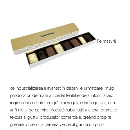
Pe măsură
ce industrializarea a avansat în deceniile următoare, mulți
producători de masă au cedat tentației de a înlocui acest
ingredient costisitor cu grăsimi vegetale hidrogenate, cum
ar fi uleiul de palmier. Această substituție a alterat dramatic
textura și gustul produselor comerciale, creând o topire
greoaie, o peliculă ceroasă pe cerul gurii și un profil