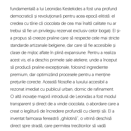
fundamentală a lui Leonidas Kestekides a fost una profund
democratică și revoluționară pentru acea epocă elitistă: el
credea cu tărie că ciocolata de cea mai înaltă calitate nu ar
trebui să fie un privilegiu rezervat exclusiv celor bogați. El și-
a propus să creeze praline care să respecte cele mai stricte
standarde artizanale belgiene, dar care să fie accesibile și
clasei de mijloc aflate în plină expansiune. Pentru a realiza
acest vis, el a deschis primele sale ateliere, unde a început
să producă praline excepționale, folosind ingrediente
premium, dar optimizând procesele pentru a menține
prețurile corecte. Această filosofie a luxului accesibil a
rezonat imediat cu publicul urban, dornic de rafinament.
O altă inovație majoră introdusă de Leonidas a fost modul
transparent și direct de a vinde ciocolata, o abordare care a
creat o legătură de încredere profundă cu clienții săi. El a
inventat faimoasa fereastră „ghilotină”, o vitrină deschisă
direct spre stradă, care permitea trecătorilor să vadă