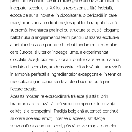
premium va dăinui pentru multe generații de acum înainte.
Începutul secolului al XX-lea a reprezentat, fără îndoială,
epoca de aur a inovației în ciocolaterie, o perioadă în care
maeștrii artizani au ridicat meșteșugul lor la rangul de artă
supremă. Inventarea pralinei cu structura sa duală, eleganța
ballotinului și angajamentul ferm pentru utilizarea exclusivă
a untului de cacao pur au schimbat fundamental modul în
care Europa, și ulterior întreaga lume, a experimentat
ciocolata. Acești pionieri vizionari, printre care se numără și
fondatorul Leonidas, au demonstrat că adevăratul lux rezidă
în armonia perfectă a ingredientelor excepționale, în tehnica
meticuloasă și în pasiunea de a oferi bucurie pură prin
fiecare creație.
Această moștenire extraordinară trăiește și astăzi prin
branduri care refuză să facă vreun compromis în privința
calității și a prospețimii. Tradiția belgiană autentică continuă
să ofere aceleași emoții intense și aceeași satisfacție
senzorială ca acum un secol, păstrând vie magia primelor