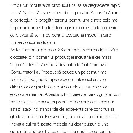
umpluturi moi fără ca produsul final să se degradeze rapid
sau să își piardă aspectul estetic impecabil. Această căutare
a perfecțiunii a pregătit terenul pentru una dintre cele mai
importante invenții din istoria gastronomiei, o descoperire
care avea să schimbe pentru totdeauna modul în care
lumea consumă dulciuri.
Astfel, începutul de secol XX a marcat trecerea definitivă a
ciocolatei din domeniul producției industriale de masă
înapoi în sfera măiestriei artizanale de înaltă precizie.
Consumatorii au început să educe un palat mult mai
sofisticat, învățând să aprecieze nuanțele subtile ale
diferitelor origini de cacao și complexitatea rețetelor
elaborate manual. Această schimbare de paradigmă a pus
bazele culturii
ciocolatei premium
pe care o cunoaștem
astăzi, stabilind standarde de excelență care continuă să
ghideze industria. Efervescența acelor ani a demonstrat că
inovația culinară poate modela nu doar gusturile unei
generații, ci și identitatea culturală a unui întreg continent.