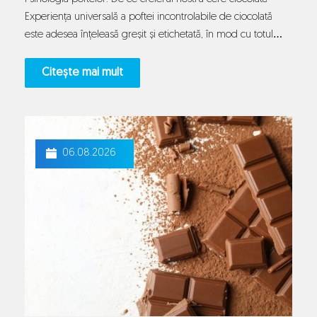
Experiența universală a poftei incontrolabile de ciocolată
este adesea înțeleasă greșit și etichetată, în mod cu totul
eronat, drept o simplă lipsă de voință sau o slăbiciune de
caracter. În realitate, dorința bruscă și intensă de a consuma
Citește mai mult
ceva dulce și onctuos reprezintă un semnal biologic
Ciocolata
extrem…
Continue reading
și
starea
06.08.2026
de
bine:
explicația
neurologică
a
„poftelor”
de
dulce