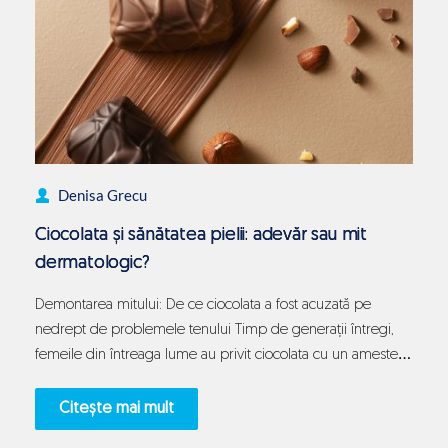
Denisa Grecu
Ciocolata și sănătatea pielii: adevăr sau mit
dermatologic?
Demontarea mitului: De ce ciocolata a fost acuzată pe
nedrept de problemele tenului Timp de generații întregi,
femeile din întreaga lume au privit ciocolata cu un amestec
fascinant de dorință profundă și teamă justificată,
considerând-o o plăcere interzisă. Mitul conform căruia
Citește mai mult
consumul de ciocolată declanșează inevitabil erupții acneice