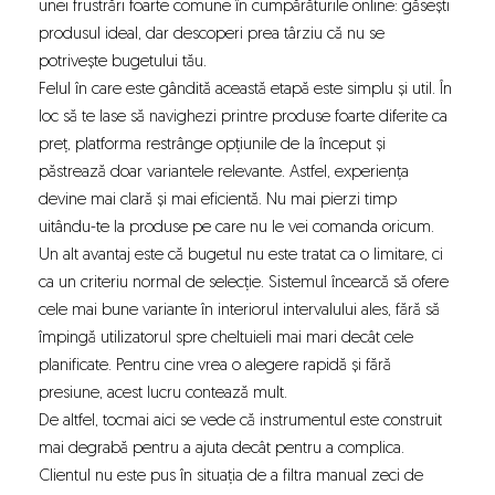
unei frustrări foarte comune în cumpărăturile online: găsești
produsul ideal, dar descoperi prea târziu că nu se
potrivește bugetului tău.
Felul în care este gândită această etapă este simplu și util. În
loc să te lase să navighezi printre produse foarte diferite ca
preț, platforma restrânge opțiunile de la început și
păstrează doar variantele relevante. Astfel, experiența
devine mai clară și mai eficientă. Nu mai pierzi timp
uitându-te la produse pe care nu le vei comanda oricum.
Un alt avantaj este că bugetul nu este tratat ca o limitare, ci
ca un criteriu normal de selecție. Sistemul încearcă să ofere
cele mai bune variante în interiorul intervalului ales, fără să
împingă utilizatorul spre cheltuieli mai mari decât cele
planificate. Pentru cine vrea o alegere rapidă și fără
presiune, acest lucru contează mult.
De altfel, tocmai aici se vede că instrumentul este construit
mai degrabă pentru a ajuta decât pentru a complica.
Clientul nu este pus în situația de a filtra manual zeci de