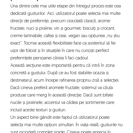
Una dintre cele mai utile etape din întregul proces este cea
dedicată gusturilor. Aici, utilizatorul poate selecta mai multe
direcții de preferințe, precum ciocolată clasică, arome
fructate, nuci și praline, vin și gourmet, biscuiți și crocant,
creme tartinabile, cafea și ceai, vegan sau opțiunea „nu știu
exact”. Tocmai această flexibilitate face ca asistentul să fie
ușor de folosit și în situațiile în care nu cunoști perfect
preferințele persoanei căreia îi faci cadoul.
Această secțiune este importantă pentru că intră în zona
concretă a gustului. După ce au fost stabilite ocazia și
destinatarul, acum începe rafinarea propriu-zisă a selecției.
Dacă cineva preferă aromele fructate, sistemul va căuta
produse care merg în această direcție. Dacă sunt bifate
nucile și pralinele, accentul va cădea pe sortimente care
includ aceste texturi și gusturi.
Un aspect bine gândit este faptul că utilizatorul poate
selecta mai multe opțiuni simultan. În viața reală, gusturile nu
sunt niciodată complet rigide. Cineva poate aprecia în