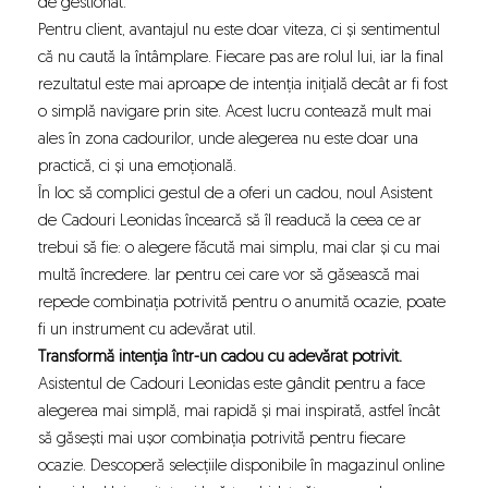
de gestionat.
Pentru client, avantajul nu este doar viteza, ci și sentimentul
că nu caută la întâmplare. Fiecare pas are rolul lui, iar la final
rezultatul este mai aproape de intenția inițială decât ar fi fost
o simplă navigare prin site. Acest lucru contează mult mai
ales în zona cadourilor, unde alegerea nu este doar una
practică, ci și una emoțională.
În loc să complici gestul de a oferi un cadou, noul Asistent
de Cadouri Leonidas încearcă să îl readucă la ceea ce ar
trebui să fie: o alegere făcută mai simplu, mai clar și cu mai
multă încredere. Iar pentru cei care vor să găsească mai
repede combinația potrivită pentru o anumită ocazie, poate
fi un instrument cu adevărat util.
Transformă intenția într-un cadou cu adevărat potrivit.
Asistentul de Cadouri Leonidas este gândit pentru a face
alegerea mai simplă, mai rapidă și mai inspirată, astfel încât
să găsești mai ușor combinația potrivită pentru fiecare
ocazie. Descoperă selecțiile disponibile în magazinul online