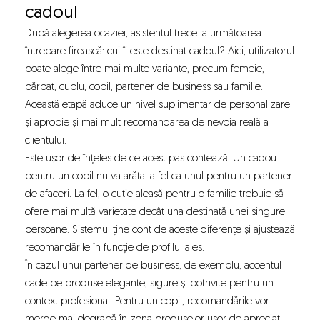
cadoul
După alegerea ocaziei, asistentul trece la următoarea
întrebare firească: cui îi este destinat cadoul? Aici, utilizatorul
poate alege între mai multe variante, precum femeie,
bărbat, cuplu, copil, partener de business sau familie.
Această etapă aduce un nivel suplimentar de personalizare
și apropie și mai mult recomandarea de nevoia reală a
clientului.
Este ușor de înțeles de ce acest pas contează. Un cadou
pentru un copil nu va arăta la fel ca unul pentru un partener
de afaceri. La fel, o cutie aleasă pentru o familie trebuie să
ofere mai multă varietate decât una destinată unei singure
persoane. Sistemul ține cont de aceste diferențe și ajustează
recomandările în funcție de profilul ales.
În cazul unui partener de business, de exemplu, accentul
cade pe produse elegante, sigure și potrivite pentru un
context profesional. Pentru un copil, recomandările vor
merge mai degrabă în zona produselor ușor de apreciat,