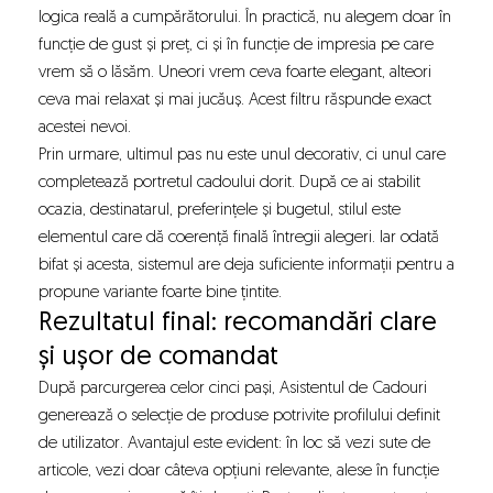
logica reală a cumpărătorului. În practică, nu alegem doar în
funcție de gust și preț, ci și în funcție de impresia pe care
vrem să o lăsăm. Uneori vrem ceva foarte elegant, alteori
ceva mai relaxat și mai jucăuș. Acest filtru răspunde exact
acestei nevoi.
Prin urmare, ultimul pas nu este unul decorativ, ci unul care
completează portretul cadoului dorit. După ce ai stabilit
ocazia, destinatarul, preferințele și bugetul, stilul este
elementul care dă coerență finală întregii alegeri. Iar odată
bifat și acesta, sistemul are deja suficiente informații pentru a
propune variante foarte bine țintite.
Rezultatul final: recomandări clare
și ușor de comandat
După parcurgerea celor cinci pași, Asistentul de Cadouri
generează o selecție de produse potrivite profilului definit
de utilizator. Avantajul este evident: în loc să vezi sute de
articole, vezi doar câteva opțiuni relevante, alese în funcție