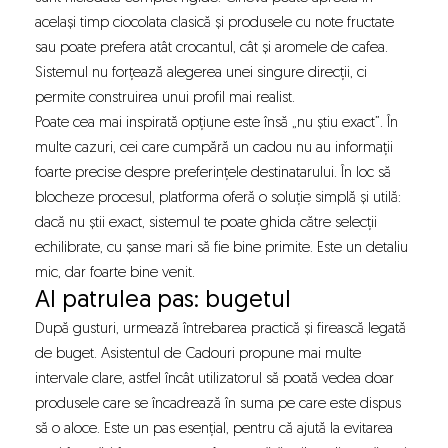
același timp ciocolata clasică și produsele cu note fructate
sau poate prefera atât crocantul, cât și aromele de cafea.
Sistemul nu forțează alegerea unei singure direcții, ci
permite construirea unui profil mai realist.
Poate cea mai inspirată opțiune este însă „nu știu exact”. În
multe cazuri, cei care cumpără un cadou nu au informații
foarte precise despre preferințele destinatarului. În loc să
blocheze procesul, platforma oferă o soluție simplă și utilă:
dacă nu știi exact, sistemul te poate ghida către selecții
echilibrate, cu șanse mari să fie bine primite. Este un detaliu
mic, dar foarte bine venit.
Al patrulea pas: bugetul
După gusturi, urmează întrebarea practică și firească legată
de buget. Asistentul de Cadouri propune mai multe
intervale clare, astfel încât utilizatorul să poată vedea doar
produsele care se încadrează în suma pe care este dispus
să o aloce. Este un pas esențial, pentru că ajută la evitarea