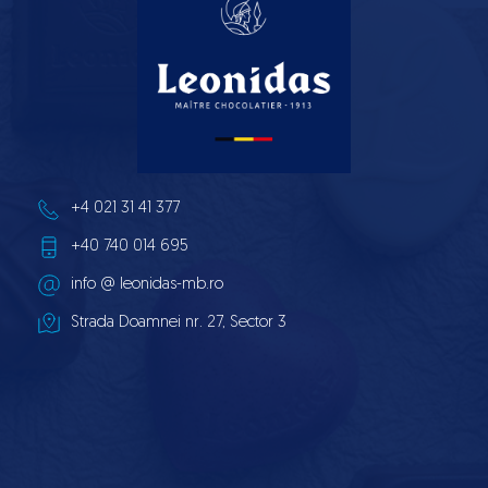
realitate?
+4 021 31 41 377
+40 740 014 695
info 
@ leonidas-mb.ro
Strada Doamnei nr. 27, Sector 3