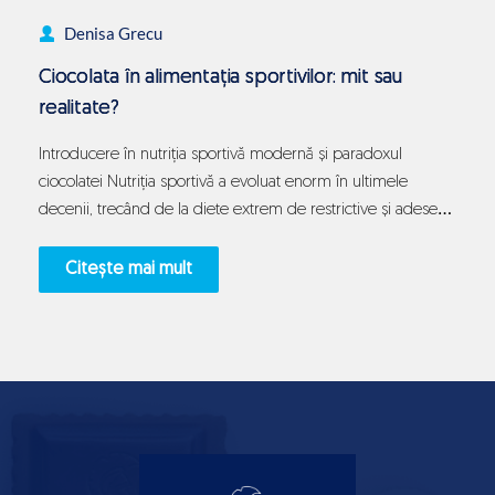
Denisa Grecu
Ciocolata în alimentația sportivilor: mit sau
realitate?
Introducere în nutriția sportivă modernă și paradoxul
ciocolatei Nutriția sportivă a evoluat enorm în ultimele
decenii, trecând de la diete extrem de restrictive și adesea
punitive la abordări mult mai nuanțate, personalizate și
fundamentate pe biochimie. În acest context efervescent al
Citește mai mult
științei performanței, alimente considerate odinioară tabu
absolut încep să fie reevaluate cu atenție de…
Continue
Ciocolata
reading
în
alimentația
sportivilor:
mit
sau