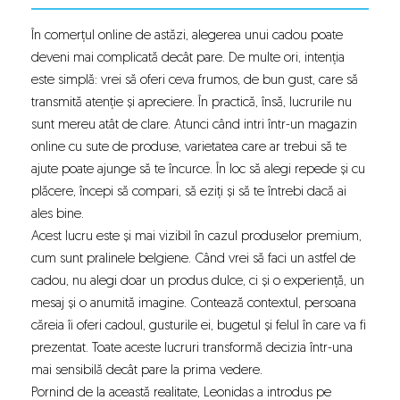
În comerțul online de astăzi, alegerea unui cadou poate
deveni mai complicată decât pare. De multe ori, intenția
este simplă: vrei să oferi ceva frumos, de bun gust, care să
transmită atenție și apreciere. În practică, însă, lucrurile nu
sunt mereu atât de clare. Atunci când intri într-un magazin
online cu sute de produse, varietatea care ar trebui să te
ajute poate ajunge să te încurce. În loc să alegi repede și cu
plăcere, începi să compari, să eziți și să te întrebi dacă ai
ales bine.
Acest lucru este și mai vizibil în cazul produselor premium,
cum sunt pralinele belgiene. Când vrei să faci un astfel de
cadou, nu alegi doar un produs dulce, ci și o experiență, un
mesaj și o anumită imagine. Contează contextul, persoana
căreia îi oferi cadoul, gusturile ei, bugetul și felul în care va fi
prezentat. Toate aceste lucruri transformă decizia într-una
mai sensibilă decât pare la prima vedere.
Pornind de la această realitate, Leonidas a introdus pe