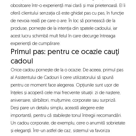
obositoare într-o experiență mai clară și mai prietenoasă. El îi
oferă clientului senzația că este ghidat pas cu pas, în funcție
de nevoia reală pe care o are. În loc să pornească de la
produse, pornește de la intenția din spatele cadoului, iar
acest lucru schimbă mult felul în care decurge întreaga
experiență de cumpărare.
Primul pas: pentru ce ocazie cauți
cadoul
Orice cadou pornește de la o ocazie. De aceea, primul pas
al Asistentului de Cadouri îi cere utilizatorului să spună
pentru ce moment face alegerea. Opțiunile sunt ușor de
înțeles și acoperă cele mai frecvente situații: zi de naștere,
aniversare, sărbători, mulțumire, corporate sau surpriză.
Deși pare un detaliu simplu, această alegere este
importantă, pentru că stabilește tonul întregii recomandări.
Un cadou corporate, de exemplu, cere o anumită sobrietate
și eleganță. Într-un astfel de caz, sistemul va favoriza