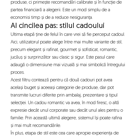
produse, ci primește recomandări calibrate și în funcție de
partea financiară a alegerii. Este un mod simplu de a
economisi timp și de a reduce nesiguranța.
Al cincilea pas: stilul cadoului
Ultima etapă ține de felul în care vrei să fie perceput cadoul.
Aici, utilizatorul poate alege între mai multe variante de stil,
precum elegant și rafinat, gourmet și sofisticat, romantic,
jucăuș și surprinzător sau clasic și sigur. Este pasul care
adaugă o dimensiune mai vizuală și mai simbolică întregului
proces.
Acest filtru contează pentru că două cadouri pot avea
același buget și aceeași categorie de produse, dar pot
transmite lucruri diferite prin ambalaj, prezentare și tipul
selecției. Un cadou romantic va avea, în mod firesc, o altă
expresie decât unul corporate sau decât unul ales pentru o
familie. Prin această ultimă alegere, sistemul își poate rafina
și mai mult recomandările.
În plus, etapa de stil este cea care apropie experiența de