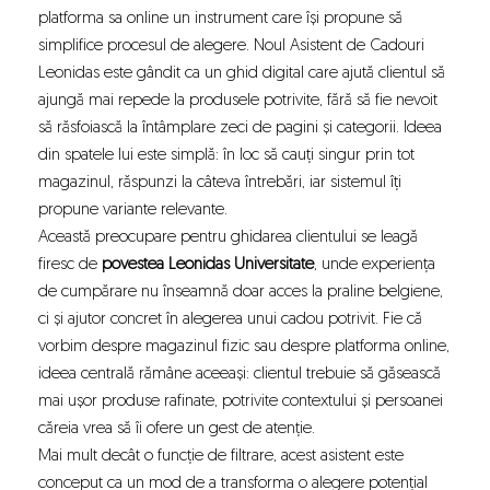
platforma sa online un instrument care își propune să
simplifice procesul de alegere. Noul
Asistent de Cadouri
Leonidas
este gândit ca un ghid digital care ajută clientul să
ajungă mai repede la produsele potrivite, fără să fie nevoit
să răsfoiască la întâmplare zeci de pagini și categorii. Ideea
din spatele lui este simplă: în loc să cauți singur prin tot
magazinul, răspunzi la câteva întrebări, iar sistemul îți
propune variante relevante.
Această preocupare pentru ghidarea clientului se leagă
firesc de
povestea Leonidas Universitate
, unde experiența
de cumpărare nu înseamnă doar acces la praline belgiene,
ci și ajutor concret în alegerea unui cadou potrivit. Fie că
vorbim despre magazinul fizic sau despre platforma online,
ideea centrală rămâne aceeași: clientul trebuie să găsească
mai ușor produse rafinate, potrivite contextului și persoanei
căreia vrea să îi ofere un gest de atenție.
Mai mult decât o funcție de filtrare, acest asistent este
conceput ca un mod de a transforma o alegere potențial