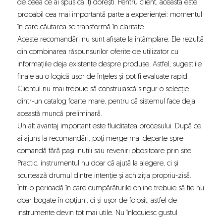
de ceea ce ai spus că îți dorești. Pentru client, aceasta este
probabil cea mai importantă parte a experienței: momentul
în care căutarea se transformă în claritate.
Aceste recomandări nu sunt afișate la întâmplare. Ele rezultă
din combinarea răspunsurilor oferite de utilizator cu
informațiile deja existente despre produse. Astfel, sugestiile
finale au o logică ușor de înțeles și pot fi evaluate rapid.
Clientul nu mai trebuie să construiască singur o selecție
dintr-un catalog foarte mare, pentru că sistemul face deja
această muncă preliminară.
Un alt avantaj important este fluiditatea procesului. După ce
ai ajuns la recomandări, poți merge mai departe spre
comandă fără pași inutili sau reveniri obositoare prin site.
Practic, instrumentul nu doar că ajută la alegere, ci și
scurtează drumul dintre intenție și achiziția propriu-zisă.
Într-o perioadă în care cumpărăturile online trebuie să fie nu
doar bogate în opțiuni, ci și ușor de folosit, astfel de
instrumente devin tot mai utile. Nu înlocuiesc gustul