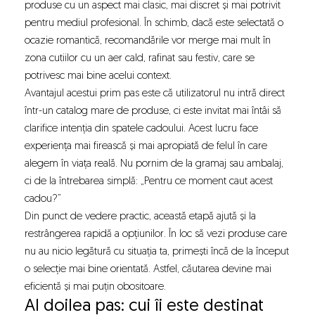
produse cu un aspect mai clasic, mai discret și mai potrivit
pentru mediul profesional. În schimb, dacă este selectată o
ocazie romantică, recomandările vor merge mai mult în
zona cutiilor cu un aer cald, rafinat sau festiv, care se
potrivesc mai bine acelui context.
Avantajul acestui prim pas este că utilizatorul nu intră direct
într-un catalog mare de produse, ci este invitat mai întâi să
clarifice intenția din spatele cadoului. Acest lucru face
experiența mai firească și mai apropiată de felul în care
alegem în viața reală. Nu pornim de la gramaj sau ambalaj,
ci de la întrebarea simplă: „Pentru ce moment caut acest
cadou?”
Din punct de vedere practic, această etapă ajută și la
restrângerea rapidă a opțiunilor. În loc să vezi produse care
nu au nicio legătură cu situația ta, primești încă de la început
o selecție mai bine orientată. Astfel, căutarea devine mai
eficientă și mai puțin obositoare.
Al doilea pas: cui îi este destinat