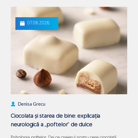
și ruinează claritatea tenului a fost transmis…
Continue
Ciocolata
reading
și
07.08.2026
sănătatea
pielii:
adevăr
sau
mit
dermatologic?
Denisa Grecu
Ciocolata și starea de bine: explicația
neurologică a „poftelor” de dulce
Psihologia poftelor: De ce creierul nostru cere ciocolată