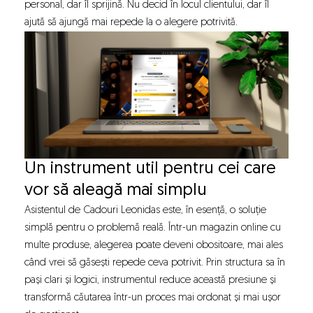
personal, dar îl sprijină. Nu decid în locul clientului, dar îl
ajută să ajungă mai repede la o alegere potrivită.
Un instrument util pentru cei care
vor să aleagă mai simplu
Asistentul de Cadouri Leonidas este, în esență, o soluție
simplă pentru o problemă reală. Într-un magazin online cu
multe produse, alegerea poate deveni obositoare, mai ales
când vrei să găsești repede ceva potrivit. Prin structura sa în
pași clari și logici, instrumentul reduce această presiune și
transformă căutarea într-un proces mai ordonat și mai ușor