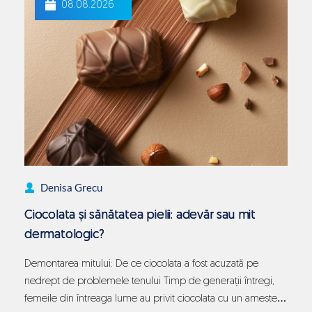
08.08.2026
microbiomul
intestinal:
legătura
profundă
dintre
cacao
și
digestie
Denisa Grecu
Ciocolata și sănătatea pielii: adevăr sau mit
dermatologic?
Demontarea mitului: De ce ciocolata a fost acuzată pe
nedrept de problemele tenului Timp de generații întregi,
femeile din întreaga lume au privit ciocolata cu un amestec