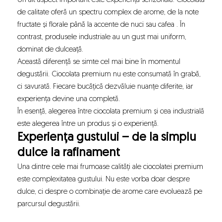
Un alt aspect important este experiența senzorială. Ciocolata
de calitate oferă un spectru complex de arome, de la note
fructate și florale până la accente de nuci sau cafea . În
contrast, produsele industriale au un gust mai uniform,
dominat de dulceață.
Această diferență se simte cel mai bine în momentul
degustării. Ciocolata premium nu este consumată în grabă,
ci savurată. Fiecare bucățică dezvăluie nuanțe diferite, iar
experiența devine una completă.
În esență, alegerea între ciocolata premium și cea industrială
este alegerea între un produs și o experiență.
Experiența gustului – de la simplu
dulce la rafinament
Una dintre cele mai frumoase calități ale ciocolatei premium
este complexitatea gustului. Nu este vorba doar despre
dulce, ci despre o combinație de arome care evoluează pe
parcursul degustării.