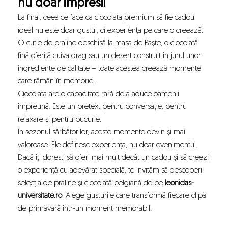
nu doar impresii
La final, ceea ce face ca
ciocolata premium să fie cadoul
ideal
nu este doar gustul, ci experiența pe care o creează.
O cutie de praline deschisă la masa de Paște, o ciocolată
fină oferită cuiva drag sau un desert construit în jurul unor
ingrediente de calitate – toate acestea creează momente
care rămân în memorie.
Ciocolata are o capacitate rară de a aduce oamenii
împreună. Este un pretext pentru conversație, pentru
relaxare și pentru bucurie.
În sezonul sărbătorilor, aceste momente devin și mai
valoroase. Ele definesc experiența, nu doar evenimentul.
Dacă îți dorești să oferi mai mult decât un cadou și să creezi
o experiență cu adevărat specială, te invităm să descoperi
selecția de praline și ciocolată belgiană de pe
leonidas-
universitate.ro
. Alege gusturile care transformă fiecare clipă
de primăvară într-un moment memorabil.