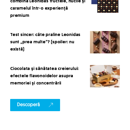
combină Leonidas fructele, nucile și
caramelul într-o experiență
premium
Test sincer: câte praline Leonidas
sunt „prea multe”? (spoiler: nu
există)
Ciocolata și sănătatea creierului:
efectele flavonoidelor asupra
memoriei și concentrării
Descoperă