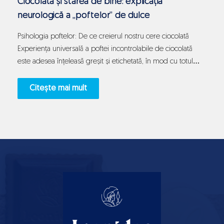
Ciocolata și starea de bine: explicația
neurologică a „poftelor” de dulce
Psihologia poftelor: De ce creierul nostru cere ciocolată
Experiența universală a poftei incontrolabile de ciocolată
este adesea înțeleasă greșit și etichetată, în mod cu totul
eronat, drept o simplă lipsă de voință sau o slăbiciune de
caracter. În realitate, dorința bruscă și intensă de a consuma
Citește mai mult
ceva dulce și onctuos reprezintă un semnal biologic
Ciocolata
extrem…
Continue reading
și
starea
de
bine:
explicația
neurologică
a
„poftelor”
de