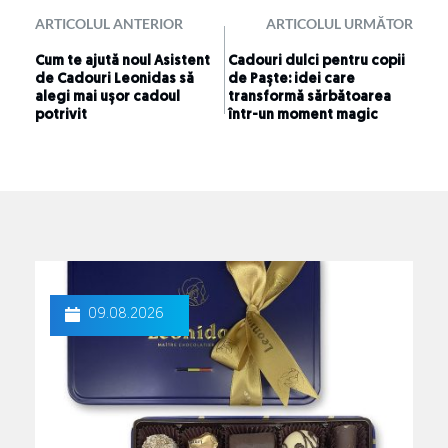
ARTICOLUL ANTERIOR
ARTICOLUL URMĂTOR
Cum te ajută noul Asistent
Cadouri dulci pentru copii
de Cadouri Leonidas să
de Paște: idei care
alegi mai ușor cadoul
transformă sărbătoarea
potrivit
într-un moment magic
09.08.2026