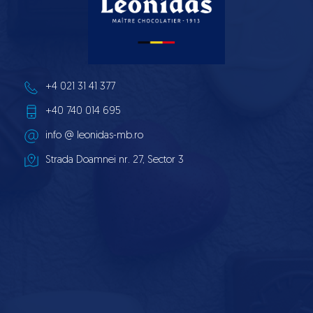
dulce
+4 021 31 41 377
+40 740 014 695
info 
@ leonidas-mb.ro
Strada Doamnei nr. 27, Sector 3