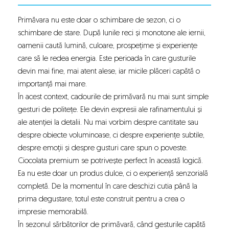
Primăvara nu este doar o schimbare de sezon, ci o
schimbare de stare. După lunile reci și monotone ale iernii,
oamenii caută lumină, culoare, prospețime și experiențe
care să le redea energia. Este perioada în care gusturile
devin mai fine, mai atent alese, iar micile plăceri capătă o
importanță mai mare.
În acest context,
cadourile de primăvară
nu mai sunt simple
gesturi de politețe. Ele devin expresii ale rafinamentului și
ale atenției la detalii. Nu mai vorbim despre cantitate sau
despre obiecte voluminoase, ci despre experiențe subtile,
despre emoții și despre gusturi care spun o poveste.
Ciocolata premium
se potrivește perfect în această logică.
Ea nu este doar un produs dulce, ci o experiență senzorială
completă. De la momentul în care deschizi cutia până la
prima degustare, totul este construit pentru a crea o
impresie memorabilă.
În sezonul sărbătorilor de primăvară, când gesturile capătă