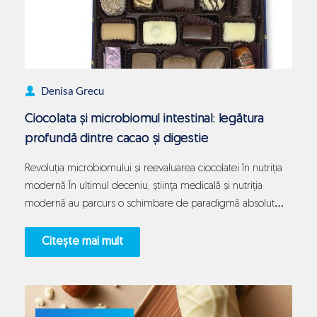
Denisa Grecu
Ciocolata și microbiomul intestinal: legătura
profundă dintre cacao și digestie
Revoluția microbiomului și reevaluarea ciocolatei în nutriția
modernă În ultimul deceniu, știința medicală și nutriția
modernă au parcurs o schimbare de paradigmă absolut
fascinantă, plasând microbiomul intestinal în centrul sănătății
umane globale. Această comunitate complexă, formată din
Citește mai mult
trilioane de microorganisme care populează tractul nostru
digestiv, este acum recunoscută drept un organ virtual cu
Ciocolata
influențe profunde…
Continue reading
și