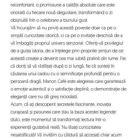
reconfortant, o promisiune a calității absolute care este
onorată cu fiecare nouă degustare, transformând o zi
obișnuită într-o celebrare a bunului gust.
Vă încurajăm să nu priviți această poveste doar ca pe o
simplă curiozitate istorică, ci ca pe o invitație deschisă de a
vă îmbogăți propriul univers senzorial. Oferiți-vă privilegiul
de a gusta istoria, de a înțelege prin propriile simțuri de ce
această creație a devenit cea mai iubită pralină din lume. Fie
că doriți să vă răsfățați după o zi lungă, fie că sunteți în
căutarea unui cadou cu o semnificație profundă pentru o
persoană dragă, Manon Café este alegerea care garantează
o emoție autentică și o satisfacție deplină, o demonstrație de
eleganță care nu dă greș niciodată.
Acum, că ați descoperit secretele fascinante, inovația
curajoasă și pasiunea care stau la baza acestei legende
dulci, este momentul să transformați lectura într-o
experiență gustativă reală. Nu lăsați curiozitatea
nesatisfăcută! Vă invităm cu căldură să accesați chiar acum