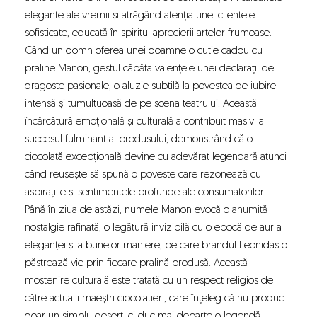
elegante ale vremii și atrăgând atenția unei clientele
sofisticate, educată în spiritul aprecierii artelor frumoase.
Când un domn oferea unei doamne o
cutie cadou cu
praline
Manon, gestul căpăta valențele unei declarații de
dragoste pasionale, o aluzie subtilă la povestea de iubire
intensă și tumultuoasă de pe scena teatrului. Această
încărcătură emoțională și culturală a contribuit masiv la
succesul fulminant al produsului, demonstrând că o
ciocolată excepțională devine cu adevărat legendară atunci
când reușește să spună o poveste care rezonează cu
aspirațiile și sentimentele profunde ale consumatorilor.
Până în ziua de astăzi, numele Manon evocă o anumită
nostalgie rafinată, o legătură invizibilă cu o epocă de aur a
eleganței și a bunelor maniere, pe care brandul Leonidas o
păstrează vie prin fiecare pralină produsă. Această
moștenire culturală este tratată cu un respect religios de
către actualii maeștri ciocolatieri, care înțeleg că nu produc
doar un simplu desert, ci duc mai departe o legendă