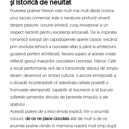
și istorică de neuitat
Povestea pralinei Manon este mult mai mult decât cronica
unui succes comercial; este o narațiune profund umană
despre pasiune, viziune artistică, curaj inovațional și un
respect neclintit pentru excelența artizanală. De la inspirația
romantică extrasă din capodoperele operei clasice, trecând
prin revoluția tehnică a ciocolatei albe și până la arhitectura
gustativă perfect echilibrată, fiecare aspect al acestei creații
reflectă geniul maeștrilor ciocolatieri Leonidas. Manon Café
a reușit performanța rară de a transcende statutul de simplu
desert, devenind un simbol cultural, o ancoră emoțională și
o dovadă incontestabilă că adevărata calitate posedă o
frumusețe atemporală, capabilă să fascineze și să bucure
sufletele oamenilor dincolo de barierele timpului și ale
spațiului.
Această putere de a trezi emoții explică, într-o anumită
măsură,
de ce ne place ciocolata
atât de mult și de ce
anumite praline rămân în memoria noastră mult timp după