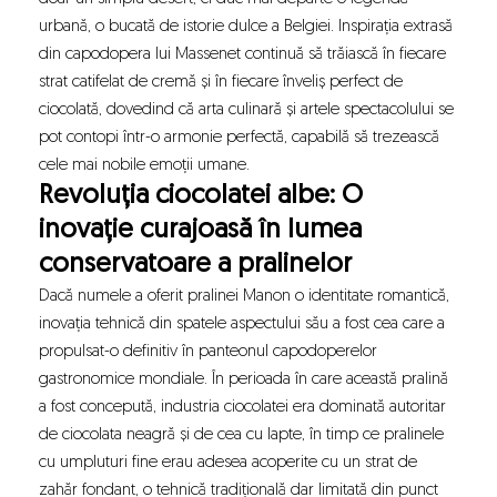
urbană, o bucată de istorie dulce a Belgiei. Inspirația extrasă
din capodopera lui Massenet continuă să trăiască în fiecare
strat catifelat de cremă și în fiecare înveliș perfect de
ciocolată, dovedind că arta culinară și artele spectacolului se
pot contopi într-o armonie perfectă, capabilă să trezească
cele mai nobile emoții umane.
Revoluția ciocolatei albe: O
inovație curajoasă în lumea
conservatoare a pralinelor
Dacă numele a oferit pralinei Manon o identitate romantică,
inovația tehnică din spatele aspectului său a fost cea care a
propulsat-o definitiv în panteonul capodoperelor
gastronomice mondiale. În perioada în care această pralină
a fost concepută, industria ciocolatei era dominată autoritar
de ciocolata neagră și de cea cu lapte, în timp ce pralinele
cu umpluturi fine erau adesea acoperite cu un strat de
zahăr fondant, o tehnică tradițională dar limitată din punct