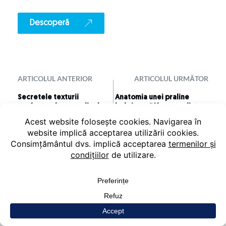
Descoperă
ARTICOLUL ANTERIOR
ARTICOLUL URMĂTOR
Secretele texturii
Anatomia unei praline
perfecte: de ce pralinele
belgiene: Diferența dintre
belgiene se topesc diferit
ganache, praliné, gianduja
și cremă de unt
06.08.2026