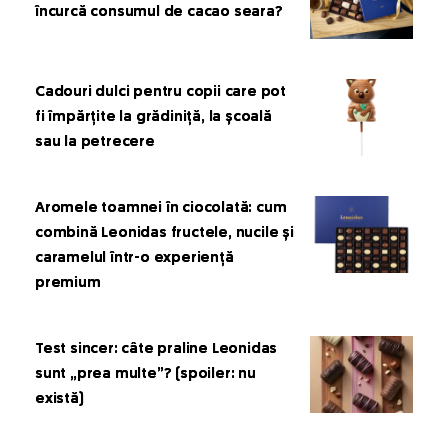
încurcă consumul de cacao seara?
Cadouri dulci pentru copii care pot
fi împărțite la grădiniță, la școală
sau la petrecere
Aromele toamnei în ciocolată: cum
combină Leonidas fructele, nucile și
caramelul într-o experiență
premium
Test sincer: câte praline Leonidas
sunt „prea multe”? (spoiler: nu
există)