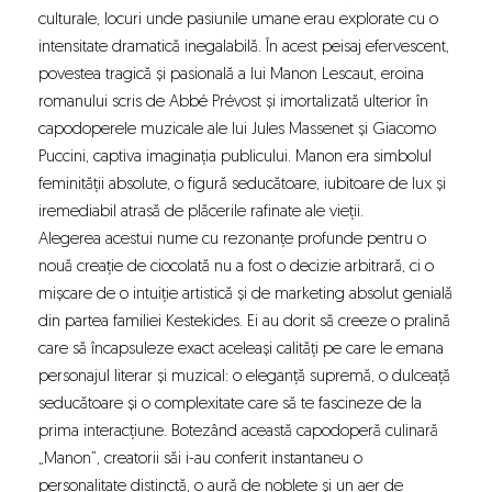
culturale, locuri unde pasiunile umane erau explorate cu o
intensitate dramatică inegalabilă. În acest peisaj efervescent,
povestea tragică și pasională a lui Manon Lescaut, eroina
romanului scris de Abbé Prévost și imortalizată ulterior în
capodoperele muzicale ale lui Jules Massenet și Giacomo
Puccini, captiva imaginația publicului. Manon era simbolul
feminității absolute, o figură seducătoare, iubitoare de lux și
iremediabil atrasă de plăcerile rafinate ale vieții.
Alegerea acestui nume cu rezonanțe profunde pentru o
nouă creație de ciocolată nu a fost o decizie arbitrară, ci o
mișcare de o intuiție artistică și de marketing absolut genială
din partea familiei Kestekides. Ei au dorit să creeze o pralină
care să încapsuleze exact aceleași calități pe care le emana
personajul literar și muzical: o eleganță supremă, o dulceață
seducătoare și o complexitate care să te fascineze de la
prima interacțiune. Botezând această capodoperă culinară
„Manon”, creatorii săi i-au conferit instantaneu o
personalitate distinctă, o aură de noblețe și un aer de