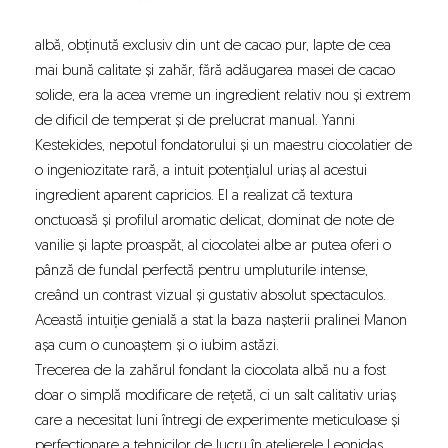
albă, obținută exclusiv din unt de cacao pur, lapte de cea
mai bună calitate și zahăr, fără adăugarea masei de cacao
solide, era la acea vreme un ingredient relativ nou și extrem
de dificil de temperat și de prelucrat manual. Yanni
Kestekides, nepotul fondatorului și un maestru ciocolatier de
o ingeniozitate rară, a intuit potențialul uriaș al acestui
ingredient aparent capricios. El a realizat că textura
onctuoasă și profilul aromatic delicat, dominat de note de
vanilie și lapte proaspăt, al ciocolatei albe ar putea oferi o
pânză de fundal perfectă pentru umpluturile intense,
creând un contrast vizual și gustativ absolut spectaculos.
Această intuiție genială a stat la baza nașterii pralinei Manon
așa cum o cunoaștem și o iubim astăzi.
Trecerea de la zahărul fondant la ciocolata albă nu a fost
doar o simplă modificare de rețetă, ci un salt calitativ uriaș
care a necesitat luni întregi de experimente meticuloase și
perfecționare a tehnicilor de lucru în atelierele Leonidas.