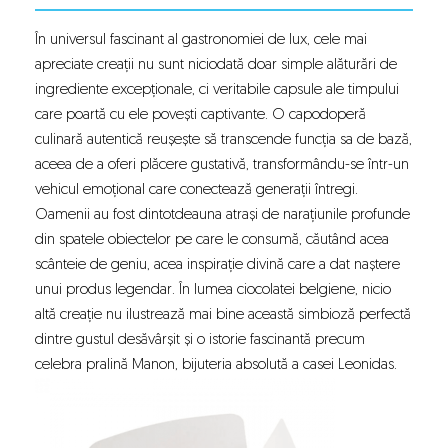
În universul fascinant al gastronomiei de lux, cele mai
apreciate creații nu sunt niciodată doar simple alăturări de
ingrediente excepționale, ci veritabile capsule ale timpului
care poartă cu ele povești captivante. O capodoperă
culinară autentică reușește să transcende funcția sa de bază,
aceea de a oferi plăcere gustativă, transformându-se într-un
vehicul emoțional care conectează generații întregi.
Oamenii au fost dintotdeauna atrași de narațiunile profunde
din spatele obiectelor pe care le consumă, căutând acea
scânteie de geniu, acea inspirație divină care a dat naștere
unui produs legendar. În lumea
ciocolatei belgiene
, nicio
altă creație nu ilustrează mai bine această simbioză perfectă
dintre gustul desăvârșit și o istorie fascinantă precum
celebra pralină Manon, bijuteria absolută a casei Leonidas.