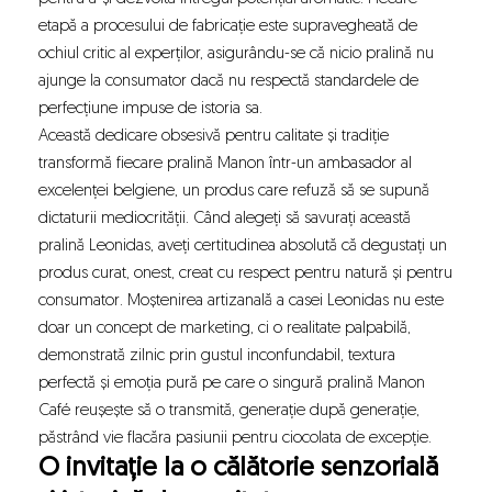
etapă a procesului de fabricație este supravegheată de
ochiul critic al experților, asigurându-se că nicio pralină nu
ajunge la consumator dacă nu respectă standardele de
perfecțiune impuse de istoria sa.
Această dedicare obsesivă pentru calitate și tradiție
transformă fiecare pralină Manon într-un ambasador al
excelenței belgiene, un produs care refuză să se supună
dictaturii mediocrității. Când
alegeți să savurați această
pralină Leonidas
, aveți certitudinea absolută că degustați un
produs curat, onest, creat cu respect pentru natură și pentru
consumator. Moștenirea artizanală a casei Leonidas nu este
doar un concept de marketing, ci o realitate palpabilă,
demonstrată zilnic prin gustul inconfundabil, textura
perfectă și emoția pură pe care o singură pralină Manon
Café reușește să o transmită, generație după generație,
păstrând vie flacăra pasiunii pentru ciocolata de excepție.
O invitație la o călătorie senzorială