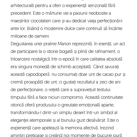
arhitecturală pentru a oferi o experiență senzorială fără
precedent. Este o mărturie vie a pasiunii neobosite a
maeștrilor ciocolatieri care și-au dedicat viața perfecționării
artei lor, lăsând o moștenire dulce care continuă să încânte
milioane de oameni.
Degustarea unei praline Manon reprezintă, în esență, un act
de participare la o istorie bogată și plină de rafinament, o
întoarcere nostalgică într-o epocă în care calitatea absolută
era singura monedă de schimb acceptată. Când savurați
această capodoperă, nu consumați doar unt de cacao pur și
cremă proaspătă de unt, ci gustați rezultatul a zeci de ani
de perfecționare, o rețetă care a supraviețuit testului
timpului fără a face niciun compromis. Această continuitate
istorică oferă produsului o greutate emoțională aparte,
transformându-l dintr-un simplu desert într-un simbol al
eleganței atemporale și al bunului gust desăvârșit. Este o
experiență care apelează la memoria afectivă, trezind
amintiri prețioase și creând noi momente de bucurie pură.