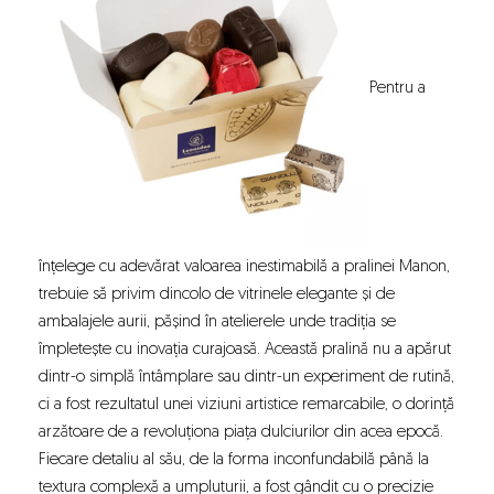
Pentru a
înțelege cu adevărat valoarea inestimabilă a pralinei Manon,
trebuie să privim dincolo de vitrinele elegante și de
ambalajele aurii, pășind în atelierele unde tradiția se
împletește cu inovația curajoasă. Această pralină nu a apărut
dintr-o simplă întâmplare sau dintr-un experiment de rutină,
ci a fost rezultatul unei viziuni artistice remarcabile, o dorință
arzătoare de a revoluționa piața dulciurilor din acea epocă.
Fiecare detaliu al său, de la forma inconfundabilă până la
textura complexă a umpluturii, a fost gândit cu o precizie