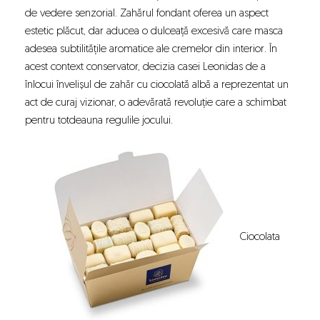
de vedere senzorial. Zahărul fondant oferea un aspect
estetic plăcut, dar aducea o dulceață excesivă care masca
adesea subtilitățile aromatice ale cremelor din interior. În
acest context conservator, decizia casei Leonidas de a
înlocui învelișul de zahăr cu ciocolată albă a reprezentat un
act de curaj vizionar, o adevărată revoluție care a schimbat
pentru totdeauna regulile jocului.
Ciocolata