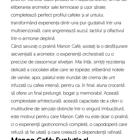
eliberarea aromelor sale lemnoase și ușor sărate,
completează perfect profilul cafelei și al untului,
transformând experiența dintr-una pur gustativă într-una
multisenzorială, care angrenează auzul, tactilul și olfactivul
într-o armonie deplină.
Când savurați o pralină Manon Café, asistați la o desfășurare
secvențială a aromelor, o experiență orchestrată cu o
precizie de ceasornicar elvețian. Mai întâi, simțiți rezistența
delicată a ciocolatei albe care se topește, eliberând notele
de vanilie; apoi, palatul este inundat de crema de unt
infuzată cu cafea intensă, pentru ca, în final, aluna crocantă
să ofere un final prelungit, bogat și memorabil. Această
complexitate arhitecturală, această capacitate de a oferi o
multitudine de senzații distincte într-o singură îmbucătură,
este motivul pentru care Manon Café nu este doar o pralină,
ci o experiență gastronomică completă, o capodoperă care
refuză să fie uitată și care creează o dependență rafinată.