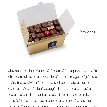
Însă, geniul
absolut al pralinei Manon Café constă în surpriza ascunsă în
chiar centrul său: o alunecă de pădure întreagă, prăjită cu o
măiestrie desăvârșită pentru a-și elibera toate uleiurile
esențiale. Această alună adaugă dimensiunea crucială a
texturii, oferind un contrast crocant, ferm și extrem de
satisfăcător, care sparge monotonia cremoasă a restului
pralinei. Sunetul subtil produs la mușcarea alunei, urmat de