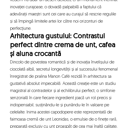
vedem nu doar un desert delicios, ci un monument închinat
inovației curajoase, o dovadă palpabilă a faptului că
adevărații maeștri sunt cei care au curajul să rescrie regulile
și să împingă limitele artei lor către noi orizonturi de
perfecțiune.
Arhitectura gustului: Contrastul
perfect dintre crema de unt, cafea
și aluna crocantă
Dincolo de povestea romantică și de inovația învelișului de
ciocolată albă, secretul longevității și al succesului fenomenal
înregistrat de pralina Manon Café rezidă în arhitectura sa
gustativă absolut impecabilă. Această creație este un studiu
magistral al contrastelor și al echilibrului perfect, o simfonie
senzorială în care fiecare ingredient joacă un rol precis și
indispensabil, susținându-le și punându-le în valoare pe
celelalte. Inima acestei capodopere este reprezentată de
faimoasa cremă de unt Leonidas, o emulsie de o finețe rară,
preparată exclusiv cu unt proaspăt de cea mai înaltă calitate,