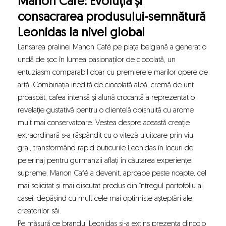
Manon Café: Evoluția și
consacrarea produsului-semnătură
Leonidas la nivel global
Lansarea pralinei Manon Café pe piața belgiană a generat o
undă de șoc în lumea pasionaților de ciocolată, un
entuziasm comparabil doar cu premierele marilor opere de
artă. Combinația inedită de ciocolată albă, cremă de unt
proaspăt, cafea intensă și alună crocantă a reprezentat o
revelație gustativă pentru o clientelă obișnuită cu arome
mult mai conservatoare. Vestea despre această creație
extraordinară s-a răspândit cu o viteză uluitoare prin viu
grai, transformând rapid buticurile Leonidas în locuri de
pelerinaj pentru gurmanzii aflați în căutarea experienței
supreme. Manon Café a devenit, aproape peste noapte, cel
mai solicitat și mai discutat produs din întregul portofoliu al
casei, depășind cu mult cele mai optimiste așteptări ale
creatorilor săi.
Pe măsură ce brandul Leonidas și-a extins prezența dincolo