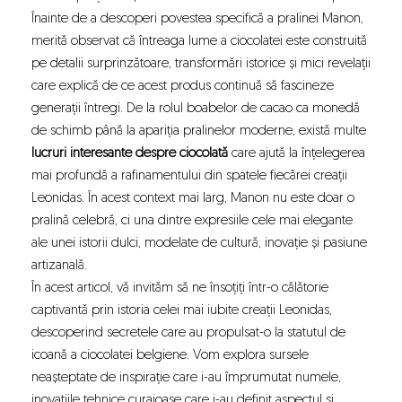
Înainte de a descoperi povestea specifică a pralinei Manon,
merită observat că întreaga lume a ciocolatei este construită
pe detalii surprinzătoare, transformări istorice și mici revelații
care explică de ce acest produs continuă să fascineze
generații întregi. De la rolul boabelor de cacao ca monedă
de schimb până la apariția pralinelor moderne, există multe
lucruri interesante despre ciocolată
care ajută la înțelegerea
mai profundă a rafinamentului din spatele fiecărei creații
Leonidas. În acest context mai larg, Manon nu este doar o
pralină celebră, ci una dintre expresiile cele mai elegante
ale unei istorii dulci, modelate de cultură, inovație și pasiune
artizanală.
În acest articol, vă invităm să ne însoțiți într-o călătorie
captivantă prin
istoria celei mai iubite creații Leonidas
,
descoperind secretele care au propulsat-o la statutul de
icoană a ciocolatei belgiene. Vom explora sursele
neașteptate de inspirație care i-au împrumutat numele,
inovațiile tehnice curajoase care i-au definit aspectul și