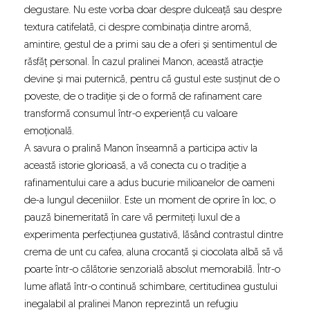
degustare. Nu este vorba doar despre dulceață sau despre
textura catifelată, ci despre combinația dintre aromă,
amintire, gestul de a primi sau de a oferi și sentimentul de
răsfăț personal. În cazul pralinei Manon, această atracție
devine și mai puternică, pentru că gustul este susținut de o
poveste, de o tradiție și de o formă de rafinament care
transformă consumul într-o experiență cu valoare
emoțională.
A savura o pralină Manon înseamnă a participa activ la
această istorie glorioasă, a vă conecta cu o tradiție a
rafinamentului care a adus bucurie milioanelor de oameni
de-a lungul deceniilor. Este un moment de oprire în loc, o
pauză binemeritată în care vă permiteți luxul de a
experimenta perfecțiunea gustativă, lăsând contrastul dintre
crema de unt cu cafea, aluna crocantă și ciocolata albă să vă
poarte într-o călătorie senzorială absolut memorabilă. Într-o
lume aflată într-o continuă schimbare, certitudinea gustului
inegalabil al pralinei Manon reprezintă un refugiu