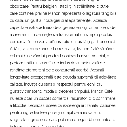
obositoare. Pentru belgienii stabiliți în străinătate, o cutie
care conținea praline Manon reprezenta o legătură tangibilă
cu casa, un gust al nostalgiei și al apartenenței. Această
capacitate extraordinară de a genera emoții puternice și de
a crea amintiri de neșters a transformat un simplu produs
comercial într-o veritabilă instituție culturală și gastronomică.
Astăzi, la zeci de ani de la crearea sa, Manon Café rămâne
cel mai bine vândut produs Leonidas la nivel mondial, o
performanță uluitoare într-o industrie caracterizată de
tendințe efemere și de o concurență acerbă. Această
longevitate excepțională este dovada supremă că adevărata
calitate, inovația cu sens și respectul pentru echilibrul
gustativ transcend moda și trecerea timpului. Manon Café
nu este doar un succes comercial răsunător, ci o confirmare
a filosofiei Leonidas: aceea că excelența artizanală, pasiunea
pentru ingredientele pure și curajul de a inova sunt
singurele ingrediente care pot crea o legendă nemuritoare