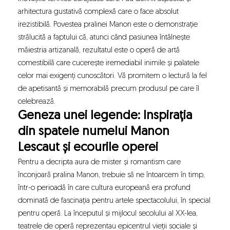
arhitectura gustativă complexă care o face absolut
irezistibilă. Povestea pralinei Manon este o demonstrație
strălucită a faptului că, atunci când pasiunea întâlnește
măiestria artizanală, rezultatul este o operă de artă
comestibilă care cucerește iremediabil inimile și palatele
celor mai exigenți cunoscători. Vă promitem o lectură la fel
de apetisantă și memorabilă precum produsul pe care îl
celebrează.
Geneza unei legende: Inspirația
din spatele numelui Manon
Lescaut și ecourile operei
Pentru a decripta aura de mister și romantism care
înconjoară pralina Manon, trebuie să ne întoarcem în timp,
într-o perioadă în care cultura europeană era profund
dominată de fascinația pentru artele spectacolului, în special
pentru operă. La începutul și mijlocul secolului al XX-lea,
teatrele de operă reprezentau epicentrul vieții sociale și