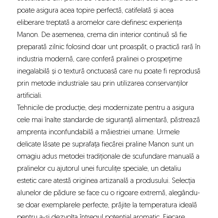
poate asigura acea topire perfectă, catifelată și acea
eliberare treptată a aromelor care definesc experiența
Manon. De asemenea, crema din interior continuă să fie
preparată zilnic folosind doar unt proaspăt, o practică rară în
industria modernă, care conferă pralinei o prospețime
inegalabilă și o textură onctuoasă care nu poate fi reprodusă
prin metode industriale sau prin utilizarea conservanților
artificiali.
Tehnicile de producție, deși modernizate pentru a asigura
cele mai înalte standarde de siguranță alimentară, păstrează
amprenta inconfundabilă a măiestriei umane. Urmele
delicate lăsate pe suprafața fiecărei praline Manon sunt un
omagiu adus metodei tradiționale de scufundare manuală a
pralinelor cu ajutorul unei furculițe speciale, un detaliu
estetic care atestă originea artizanală a produsului. Selecția
alunelor de pădure se face cu o rigoare extremă, alegându-
se doar exemplarele perfecte, prăjite la temperatura ideală
pentru a-și dezvolta întregul potențial aromatic. Fiecare