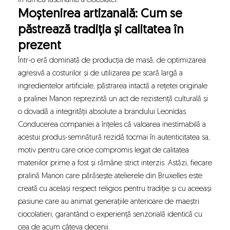
în lumea fascinantă a ciocolatei.
Moștenirea artizanală: Cum se
păstrează tradiția și calitatea în
prezent
Într-o eră dominată de producția de masă, de optimizarea
agresivă a costurilor și de utilizarea pe scară largă a
ingredientelor artificiale, păstrarea intactă a rețetei originale
a pralinei Manon reprezintă un act de rezistență culturală și
o dovadă a integrității absolute a brandului Leonidas.
Conducerea companiei a înțeles că valoarea inestimabilă a
acestui produs-semnătură rezidă tocmai în autenticitatea sa,
motiv pentru care orice compromis legat de calitatea
materiilor prime a fost și rămâne strict interzis. Astăzi, fiecare
pralină Manon care părăsește atelierele din Bruxelles este
creată cu același respect religios pentru tradiție și cu aceeași
pasiune care au animat generațiile anterioare de maeștri
ciocolatieri, garantând o experiență senzorială identică cu
cea de acum câteva decenii.