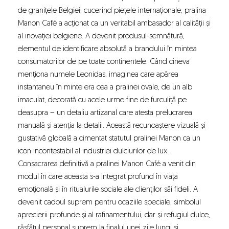
de granițele Belgiei, cucerind piețele internaționale, pralina
Manon Café a acționat ca un veritabil ambasador al calității și
al inovației belgiene. A devenit produsul-semnătură,
elementul de identificare absolută a brandului în mintea
consumatorilor de pe toate continentele. Când cineva
menționa numele Leonidas, imaginea care apărea
instantaneu în minte era cea a pralinei ovale, de un alb
imaculat, decorată cu acele urme fine de furculiță pe
deasupra – un detaliu artizanal care atesta prelucrarea
manuală și atenția la detalii. Această recunoaștere vizuală și
gustativă globală a cimentat statutul pralinei Manon ca un
icon incontestabil al industriei dulciurilor de lux.
Consacrarea definitivă a pralinei Manon Café a venit din
modul în care aceasta s-a integrat profund în viața
emoțională și în ritualurile sociale ale clienților săi fideli. A
devenit cadoul suprem pentru ocaziile speciale, simbolul
aprecierii profunde și al rafinamentului, dar și refugiul dulce,
răsfățul personal suprem la finalul unei zile lungi și