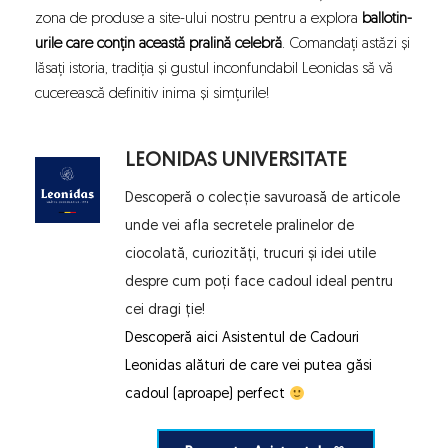
zona de produse a site-ului nostru pentru a
explora
ballotin-
urile care conțin această pralină celebră
. Comandați astăzi și
lăsați istoria, tradiția și gustul inconfundabil Leonidas să vă
cucerească definitiv inima și simțurile!
LEONIDAS UNIVERSITATE
Descoperă o colecție savuroasă de articole 
unde vei afla secretele pralinelor de 
ciocolată, curiozități, trucuri și idei utile 
despre cum poți face cadoul ideal pentru 
cei dragi ție!
Descoperă aici 
Asistentul de Cadouri 
Leonidas
 alături de care vei putea găsi 
cadoul (aproape) perfect 