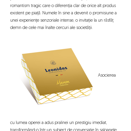
romantism tragic care o diferenția clar de orice alt produs
existent pe piață. Numele în sine a devenit o promisiune a
unei experiențe senzoriale intense, o invitație la un răsfăț
demn de cele mai înalte cercuri ale societății.
Asocierea
cu lumea operei a adus pralinei un prestigiu imediat,
transformând-o într-un subiect de conversație în saloanele