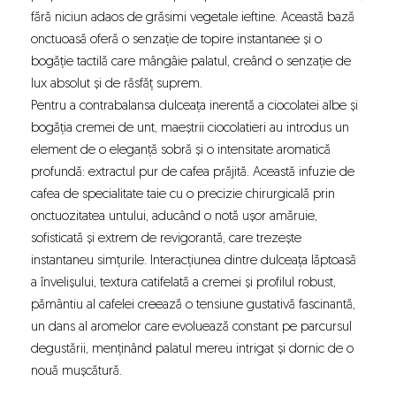
fără niciun adaos de grăsimi vegetale ieftine. Această bază
onctuoasă oferă o senzație de topire instantanee și o
bogăție tactilă care mângâie palatul, creând o senzație de
lux absolut și de răsfăț suprem.
Pentru a contrabalansa dulceața inerentă a ciocolatei albe și
bogăția cremei de unt, maeștrii ciocolatieri au introdus un
element de o eleganță sobră și o intensitate aromatică
profundă: extractul pur de cafea prăjită. Această infuzie de
cafea de specialitate taie cu o precizie chirurgicală prin
onctuozitatea untului, aducând o notă ușor amăruie,
sofisticată și extrem de revigorantă, care trezește
instantaneu simțurile. Interacțiunea dintre dulceața lăptoasă
a învelișului, textura catifelată a cremei și profilul robust,
pământiu al cafelei creează o tensiune gustativă fascinantă,
un dans al aromelor care evoluează constant pe parcursul
degustării, menținând palatul mereu intrigat și dornic de o
nouă mușcătură.