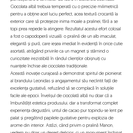
Ciocolata albă trebuia temperată cu o precizie milimetrică
pentru a obține acel luciu perfect, acea textură crocantă la
exterior care să protejeze inima moale a pralinei, fără a se
topi prea repede la atingere. Rezultatul acestui efort colosal
a fost o capodoperă vizuală: o pralină de un alb imaculat,
elegantă și pură, care ieșea imediat în evidență în orice cutie
asortată, atrăgând privirile ca un magnet și stârnind o
curiozitate irezistibilă în rândul clienților obișnuiți cu
nuanțele închise ale ciocolatei tradiționale.
Această inovație curajoasă a demonstrat spiritul de pionierat
al brandului Leonidas și angajamentul său neclintit față de
excelența gustativă, refuzând să se complacă în soluțiile
facile ale epocii. Învelișul de ciocolată albă nu doar că a
îmbunătățit estetica produsului, dar a transformat complet
experiența degustării, untul de cacao pur topindu-se lent pe
palat și pregătind papilele gustative pentru explozia de
arome din interior. Astăzi, când privim o pralină Manon,