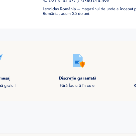
📞
021 31 41 377
/
0740 014 695
Leonidas România – magazinul de unde a început po
România, acum 25 de ani.
mesaj
Discreție garantată
ă gratuit
Fără factură în colet
R