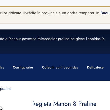
lor ridicate, livrările în provincie sunt oprite temporar. În
Bucur
de a început povestea faimoaselor praline belgiene Leonidas în
das
Configurator
Colectii cutii Leonidas
Delicatese
praline
Regleta Manon 8 Praline