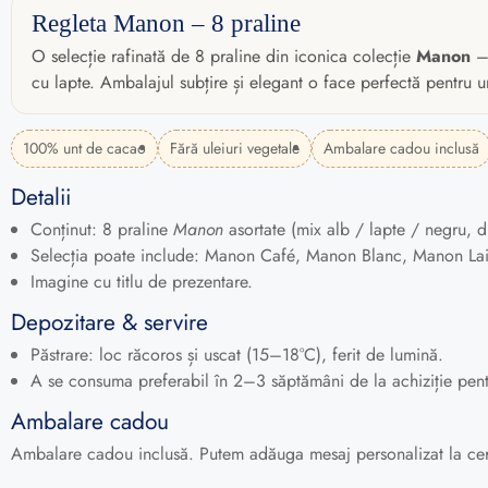
Regleta Manon – 8 praline
O selecție rafinată de 8 praline din iconica colecție
Manon
– 
cu lapte. Ambalajul subțire și elegant o face perfectă pentru un
100% unt de cacao
Fără uleiuri vegetale
Ambalare cadou inclusă
Detalii
Conținut: 8 praline
Manon
asortate (mix alb / lapte / negru, d
Selecția poate include: Manon Café, Manon Blanc, Manon Lai
Imagine cu titlu de prezentare.
Depozitare & servire
Păstrare: loc răcoros și uscat (15–18°C), ferit de lumină.
A se consuma preferabil în 2–3 săptămâni de la achiziție pen
Ambalare cadou
Ambalare cadou inclusă. Putem adăuga mesaj personalizat la cerer