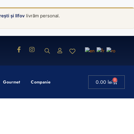
ești și Ilfov
livrăm personal.
0
0.00
lei
Gourmet
Companie