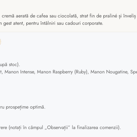
cremă aerată de cafea sau ciocolată, strat fin de praliné și înveliș
 gest atent, pentru întâlniri sau cadouri corporate.
upă stoc).
t, Manon Intense, Manon Raspberry (Ruby), Manon Nougatine, Spe
tru prospețime optimă.
e (notați în câmpul „Observații” la finalizarea comenzii).