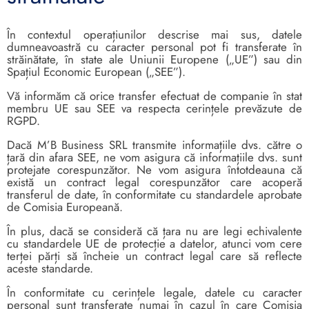
În contextul operațiunilor descrise mai sus, datele
dumneavoastră cu caracter personal pot fi transferate în
străinătate, în state ale Uniunii Europene („UE”) sau din
Spațiul Economic European („SEE”).
Vă informăm că orice transfer efectuat de companie în stat
membru UE sau SEE va respecta cerințele prevăzute de
RGPD.
Dacă M’B Business SRL transmite informațiile dvs. către o
țară din afara SEE, ne vom asigura că informațiile dvs. sunt
protejate corespunzător. Ne vom asigura întotdeauna că
există un contract legal corespunzător care acoperă
transferul de date, în conformitate cu standardele aprobate
de Comisia Europeană.
În plus, dacă se consideră că țara nu are legi echivalente
cu standardele UE de protecție a datelor, atunci vom cere
terței părți să încheie un contract legal care să reflecte
aceste standarde.
În conformitate cu cerințele legale, datele cu caracter
personal sunt transferate numai în cazul în care Comisia