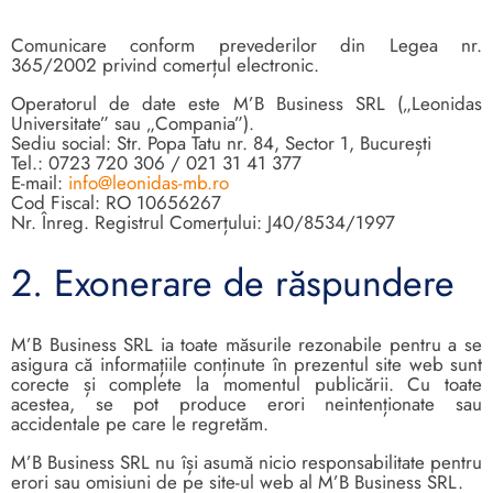
Comunicare conform prevederilor din Legea nr.
365/2002 privind comerțul electronic.
Operatorul de date este M’B Business SRL („Leonidas
Universitate” sau „Compania”).
Sediu social: Str. Popa Tatu nr. 84, Sector 1, București
Tel.: 0723 720 306 / 021 31 41 377
E-mail:
info@leonidas-mb.ro
Cod Fiscal: RO 10656267
Nr. Înreg. Registrul Comerțului: J40/8534/1997
2. Exonerare de răspundere
M’B Business SRL ia toate măsurile rezonabile pentru a se
asigura că informațiile conținute în prezentul site web sunt
corecte și complete la momentul publicării. Cu toate
acestea, se pot produce erori neintenționate sau
accidentale pe care le regretăm.
M’B Business SRL nu își asumă nicio responsabilitate pentru
erori sau omisiuni de pe site-ul web al M’B Business SRL.