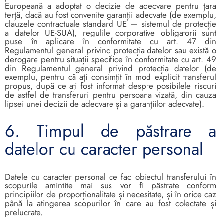
Europeană a adoptat o decizie de adecvare pentru țara
terță, dacă au fost convenite garanții adecvate (de exemplu,
clauzele contractuale standard UE — sistemul de protecție
a datelor UE-SUA), regulile corporative obligatorii sunt
puse în aplicare în conformitate cu art. 47 din
Regulamentul general privind protecția datelor sau există o
derogare pentru situații specifice în conformitate cu art. 49
din Regulamentul general privind protecția datelor (de
exemplu, pentru că ați consimțit în mod explicit transferul
propus, după ce ați fost informat despre posibilele riscuri
de astfel de transferuri pentru persoana vizată, din cauza
lipsei unei decizii de adecvare și a garanțiilor adecvate).
6. Timpul de păstrare a
datelor cu caracter personal
Datele cu caracter personal ce fac obiectul transferului în
scopurile amintite mai sus vor fi păstrate conform
principiilor de proporționalitate și necesitate, și în orice caz
până la atingerea scopurilor în care au fost colectate și
prelucrate.