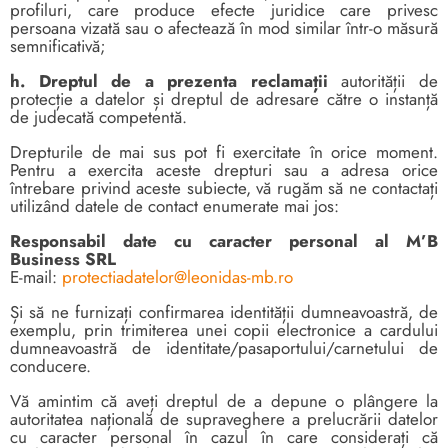
profiluri, care produce efecte juridice care privesc
persoana vizată sau o afectează în mod similar într-o măsură
semnificativă;
h. Dreptul de a prezenta reclamații
autorității de
protecție a datelor și dreptul de adresare către o instanță
de judecată competentă.
Drepturile de mai sus pot fi exercitate în orice moment.
Pentru a exercita aceste drepturi sau a adresa orice
întrebare privind aceste subiecte, vă rugăm să ne contactați
utilizând datele de contact enumerate mai jos:
Responsabil date cu caracter personal al M’B
Business SRL
E-mail:
protectiadatelor@leonidas-mb.ro
Și să ne furnizați confirmarea identității dumneavoastră, de
exemplu, prin trimiterea unei copii electronice a cardului
dumneavoastră de identitate/pasaportului/carnetului de
conducere.
Vă amintim că aveți dreptul de a depune o plângere la
autoritatea națională de supraveghere a prelucrării datelor
cu caracter personal în cazul în care considerați că