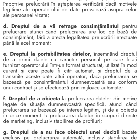
împotriva prelucrării în așteptarea verificării dacă motivele
legitime ale operatorului de date prevalează asupra celor
ale persoanei vizate;
d. Dreptul de a vă retrage consimțământul
pentru
prelucrare atunci când prelucrarea are loc pe bază de
consimțământ, fără a afecta legalitatea prelucrării efectuate
până la acel moment;
e. Dreptul la portabilitatea datelor,
însemnând dreptul
de a primi datele cu caracter personal pe care le-ați
furnizat operatorului într-un format structurat, utilizat în mod
curent și care poate fi citit automat, și dreptul de a
transmite aceste date altui operator, dacă prelucrarea se
bazează pe consimțământul dumneavoastră sau conform
unui contract și se efectuează prin mijloace automate;
f. Dreptul de a obiecta
la prelucrarea datelor din motive
legate de situația dumneavoastră specifică, atunci când
prelucrarea se bazează pe interes legitim, și de a obiecta
în orice moment la prelucrarea datelor în scopuri directe
de marketing, inclusiv stabilirea de profiluri;
g. Dreptul de a nu face obiectul unei decizii
bazate
exclusiv pe prelucrarea automată, inclusiv stabilirea de