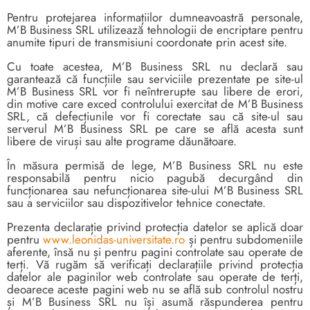
Pentru protejarea informațiilor dumneavoastră personale,
M’B Business SRL utilizează tehnologii de encriptare pentru
anumite tipuri de transmisiuni coordonate prin acest site.
Cu toate acestea, M’B Business SRL nu declară sau
garantează că funcțiile sau serviciile prezentate pe site-ul
M’B Business SRL vor fi neîntrerupte sau libere de erori,
din motive care exced controlului exercitat de M’B Business
SRL, că defecțiunile vor fi corectate sau că site-ul sau
serverul M’B Business SRL pe care se află acesta sunt
libere de viruși sau alte programe dăunătoare.
În măsura permisă de lege, M’B Business SRL nu este
responsabilă pentru nicio pagubă decurgând din
funcționarea sau nefuncționarea site-ului M’B Business SRL
sau a serviciilor sau dispozitivelor tehnice conectate.
Prezenta declarație privind protecția datelor se aplică doar
pentru
www.leonidas-universitate.ro
și pentru subdomeniile
aferente, însă nu și pentru pagini controlate sau operate de
terți. Vă rugăm să verificați declarațiile privind protecția
datelor ale paginilor web controlate sau operate de terți,
deoarece aceste pagini web nu se află sub controlul nostru
și M’B Business SRL nu își asumă răspunderea pentru