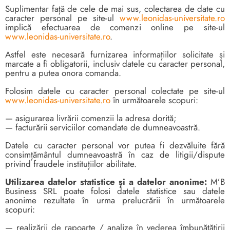
Suplimentar față de cele de mai sus, colectarea de date cu
caracter personal pe site-ul
www.leonidas-universitate.ro
implică efectuarea de comenzi online pe site-ul
www.leonidas-universitate.ro
.
Astfel este necesară furnizarea informațiilor solicitate și
marcate a fi obligatorii, inclusiv datele cu caracter personal,
pentru a putea onora comanda.
Folosim datele cu caracter personal colectate pe site-ul
www.leonidas-universitate.ro
în următoarele scopuri:
— asigurarea livrării comenzii la adresa dorită;
— facturării serviciilor comandate de dumneavoastră.
Datele cu caracter personal vor putea fi dezvăluite fără
consimțământul dumneavoastră în caz de litigii/dispute
privind fraudele instituțiilor abilitate.
Utilizarea datelor statistice și a datelor anonime:
M’B
Business SRL poate folosi datele statistice sau datele
anonime rezultate în urma prelucrării în următoarele
scopuri:
— realizării de rapoarte / analize în vederea îmbunătățirii