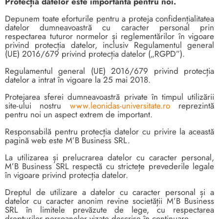
Protecția datelor este importantă pentru noi.
Depunem toate eforturile pentru a proteja confidențialitatea
datelor dumneavoastră cu caracter personal prin
respectarea tuturor normelor și reglementărilor în vigoare
privind protecția datelor, inclusiv Regulamentul general
(UE) 2016/679 privind protecția datelor („RGPD”).
Regulamentul general (UE) 2016/679 privind protecția
datelor a intrat în vigoare la 25 mai 2018.
Protejarea sferei dumneavoastră private în timpul utilizării
site-ului nostru
www.leonidas-universitate.ro
reprezintă
pentru noi un aspect extrem de important.
Responsabilă pentru protecția datelor cu privire la această
pagină web este M’B Business SRL.
La utilizarea și prelucrarea datelor cu caracter personal,
M’B Business SRL respectă cu strictețe prevederile legale
în vigoare privind protecția datelor.
Dreptul de utilizare a datelor cu caracter personal și a
datelor cu caracter anonim revine societății M’B Business
SRL în limitele prevăzute de lege, cu respectarea
drepturilor persoanelor vizate descrise în continuare.