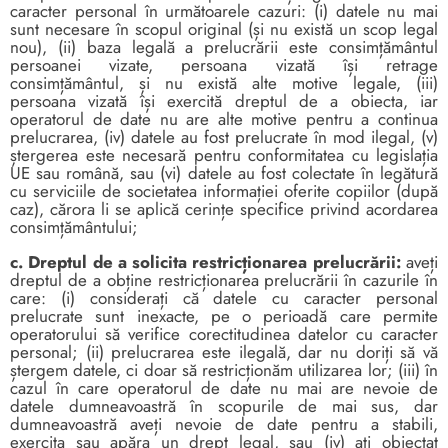
caracter personal în următoarele cazuri: (i) datele nu mai
sunt necesare în scopul original (și nu există un scop legal
nou), (ii) baza legală a prelucrării este consimțământul
persoanei vizate, persoana vizată își retrage
consimțământul, și nu există alte motive legale, (iii)
persoana vizată își exercită dreptul de a obiecta, iar
operatorul de date nu are alte motive pentru a continua
prelucrarea, (iv) datele au fost prelucrate în mod ilegal, (v)
ștergerea este necesară pentru conformitatea cu legislația
UE sau română, sau (vi) datele au fost colectate în legătură
cu serviciile de societatea informației oferite copiilor (după
caz), cărora li se aplică cerințe specifice privind acordarea
consimțământului;
c. Dreptul de a solicita restricționarea prelucrării:
aveți
dreptul de a obține restricționarea prelucrării în cazurile în
care: (i) considerați că datele cu caracter personal
prelucrate sunt inexacte, pe o perioadă care permite
operatorului să verifice corectitudinea datelor cu caracter
personal; (ii) prelucrarea este ilegală, dar nu doriți să vă
ștergem datele, ci doar să restricționăm utilizarea lor; (iii) în
cazul în care operatorul de date nu mai are nevoie de
datele dumneavoastră în scopurile de mai sus, dar
dumneavoastră aveți nevoie de date pentru a stabili,
exercita sau apăra un drept legal, sau (iv) ați obiectat