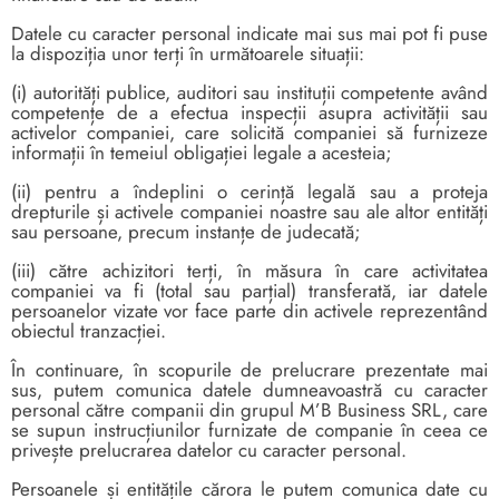
Datele cu caracter personal indicate mai sus mai pot fi puse
la dispoziția unor terți în următoarele situații:
(i) autorități publice, auditori sau instituții competente având
competențe de a efectua inspecții asupra activității sau
activelor companiei, care solicită companiei să furnizeze
informații în temeiul obligației legale a acesteia;
(ii) pentru a îndeplini o cerință legală sau a proteja
drepturile și activele companiei noastre sau ale altor entități
sau persoane, precum instanțe de judecată;
(iii) către achizitori terți, în măsura în care activitatea
companiei va fi (total sau parțial) transferată, iar datele
persoanelor vizate vor face parte din activele reprezentând
obiectul tranzacției.
În continuare, în scopurile de prelucrare prezentate mai
sus, putem comunica datele dumneavoastră cu caracter
personal către companii din grupul M’B Business SRL, care
se supun instrucțiunilor furnizate de companie în ceea ce
privește prelucrarea datelor cu caracter personal.
Persoanele și entitățile cărora le putem comunica date cu