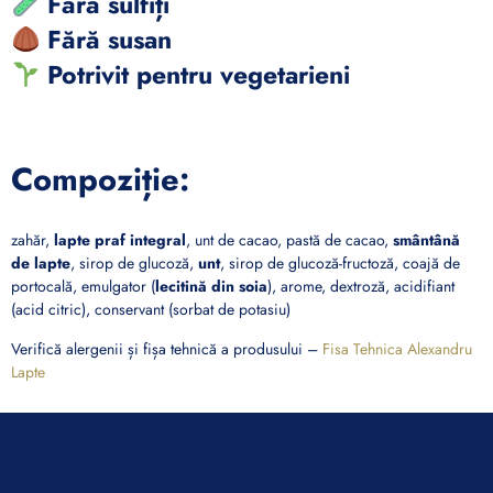
Fără sulfiți
Fără susan
Potrivit pentru vegetarieni
Compoziție:
zahăr,
lapte praf integral
, unt de cacao, pastă de cacao,
smântână
de lapte
, sirop de glucoză,
unt
, sirop de glucoză-fructoză, coajă de
portocală, emulgator (
lecitină din soia
), arome, dextroză, acidifiant
(acid citric), conservant (sorbat de potasiu)
Verifică alergenii și fișa tehnică a produsului –
Fisa Tehnica Alexandru
Lapte