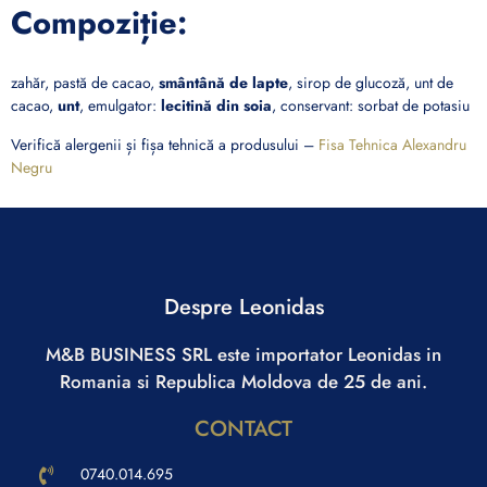
Compoziție:
zahăr, pastă de cacao,
smântână de lapte
, sirop de glucoză, unt de
cacao,
unt
, emulgator:
lecitină din soia
, conservant: sorbat de potasiu
Verifică alergenii și fișa tehnică a produsului –
Fisa Tehnica Alexandru
Negru
Despre Leonidas
M&B BUSINESS SRL este importator Leonidas in
Romania si Republica Moldova de 25 de ani.
CONTACT
0740.014.695