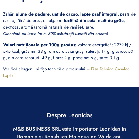
Zahăr,
alune de pădure
,
unt de cacao
,
lapte praf integral
, pastă de
cacao, făină de orez, emulgator:
lecitină din soia
,
malt de grâu
,
dextroză, aromă (aromă naturală de vanilie), sare.
Ciocolată cu lapte (min. 30% substanță uscată din cacao)
Valori nutriționale per 100g produs:
valoare energetică: 2279 kJ /
545 kcal, grăsimi: 33 g, din care acizi grași saturați: 14 g, glucide: 53
g, din care zaharuri: 49 g, fibre: 2 g, proteine: 6 g, sare: 0.1 g
Verifică alergenii și fișa tehnică a produsului –
Fisa Tehnica Casaleo
Lapte
Despre Leonidas
M&B BUSINESS SRL este importator Leonidas in
Romania si Republica Moldova de 25 de ani.