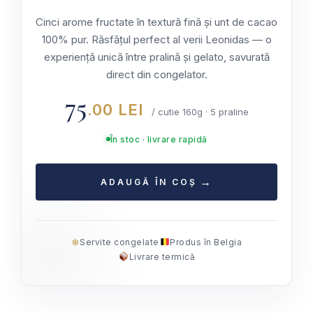
Cinci arome fructate în textură fină și unt de cacao
100% pur. Răsfățul perfect al verii Leonidas — o
experiență unică între pralină și gelato, savurată
direct din congelator.
75
.00 LEI
/ cutie 160g · 5 praline
În stoc · livrare rapidă
ADAUGĂ ÎN COȘ
❄
Servite congelate
Produs în Belgia
Livrare termică