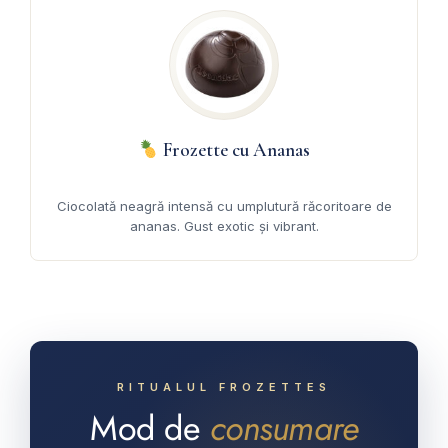
Frozette cu Ananas
Ciocolată neagră intensă cu umplutură răcoritoare de
ananas. Gust exotic și vibrant.
RITUALUL FROZETTES
Mod de
consumare