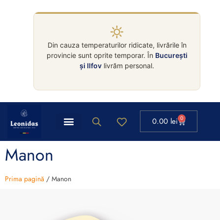
Din cauza temperaturilor ridicate, livrările în
provincie sunt oprite temporar. În
București
și Ilfov
livrăm personal.
0
0.00
lei
Manon
Prima pagină
/ Manon