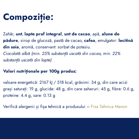
Compoziție:
Zahăr,
unt
,
lapte praf integral
,
unt de cacao
, apă,
alune de
pădure
, sirop de glucoză, pastă de cacao,
cafea
, emulgator:
lecitină
din soia
, aromă, conservant: sorbat de potasiu.
Ciocolată albă (min. 25% substanță uscată din cacao, min. 22%
substanță uscată din lapte)
Valori nutriționale per 100g produs:
valoare energetică: 2167 kJ / 518 kcal, grăsimi: 34 g, din care acizi
grași saturați: 19 g, glucide: 48 g, din care zaharuri: 45 g, fibre: 0.6 g,
proteine: 4.4 g, sare: 0.13 g
Verifică alergenii și fișa tehnică a produsului –
Fisa Tehnica Manon