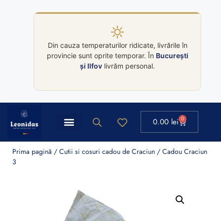
Din cauza temperaturilor ridicate, livrările în
provincie sunt oprite temporar. În
București
și Ilfov
livrăm personal.
0
0.00
lei
Prima pagină
/
Cutii si cosuri cadou de Craciun
/ Cadou Craciun
3