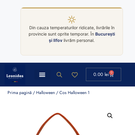
Din cauza temperaturilor ridicate, livrările în
provincie sunt oprite temporar. În
București
și Ilfov
livrăm personal.
0
0.00
lei
Prima pagină
/
Halloween
/ Cos Halloween 1