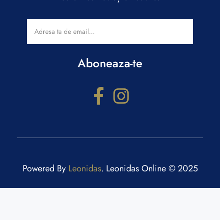
Aboneaza-te
Powered By
Leonidas
. Leonidas Online © 2025
Configurator cadouri
Răspunde la câteva întrebări și primești recomandări
personalizate.