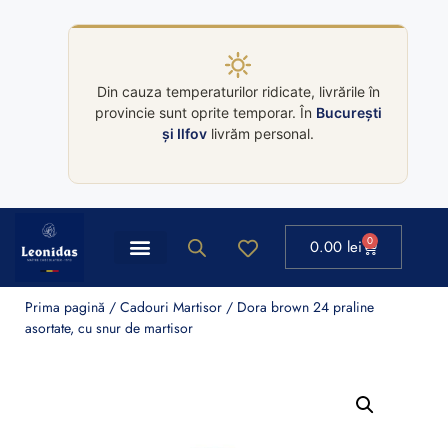
Din cauza temperaturilor ridicate, livrările în
provincie sunt oprite temporar. În
București
și Ilfov
livrăm personal.
0
0.00
lei
Prima pagină
/
Cadouri Martisor
/ Dora brown 24 praline
asortate, cu snur de martisor