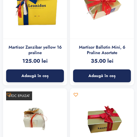
Martisor Zanzibar yellow 16
Martisor Ballotin Mini, 6
praline
Praline Asortate
125.00
lei
35.00
lei
Adaugă în coș
Adaugă în coș
STOC EPUIZAT