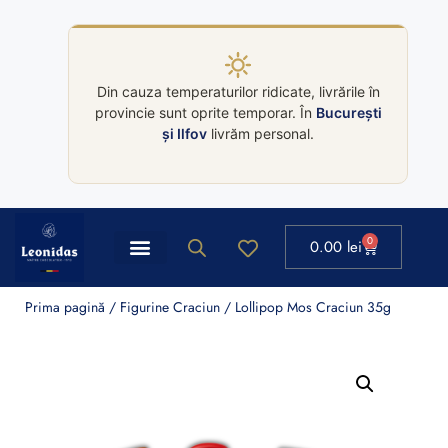
Din cauza temperaturilor ridicate, livrările în
provincie sunt oprite temporar. În
București
și Ilfov
livrăm personal.
0
0.00
lei
Prima pagină
/
Figurine Craciun
/ Lollipop Mos Craciun 35g