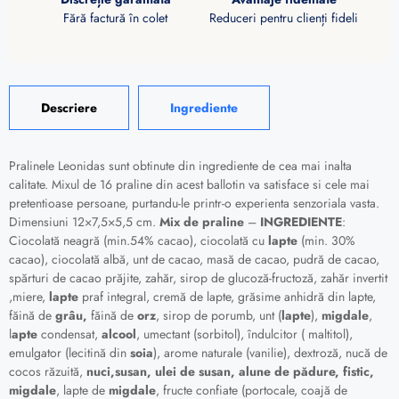
Fără factură în colet
Reduceri pentru clienți fideli
Descriere
Ingrediente
Pralinele Leonidas sunt obtinute din ingrediente de cea mai inalta
calitate. Mixul de 16 praline din acest ballotin va satisface si cele mai
pretentioase persoane, purtandu-le printr-o experienta senzoriala vasta.
Dimensiuni 12×7,5×5,5 cm.
Mix de praline
–
INGREDIENTE
:
Ciocolată neagră (min.54% cacao), ciocolată cu
lapte
(min. 30%
cacao), ciocolată albă, unt de cacao, masă de cacao, pudră de cacao,
spărturi de cacao prăjite,
zahăr, sirop de glucoză-fructoză, zahăr invertit
,miere,
lapte
praf integral, cremă de lapte, grăsime anhidră din lapte,
făină de
grâu,
făină de
orz
,
sirop de porumb, unt (
lapte
),
migdale
,
l
apte
condensat,
alcool
, umectant (sorbitol), îndulcitor ( maltitol),
emulgator (lecitină din
soia
), arome naturale (vanilie), dextroză, nucă de
cocos răzuită,
nuci,susan, ulei de susan, alune de pădure, fistic,
migdale
, lapte de
migdale
, fructe confiate (portocale, coajă de