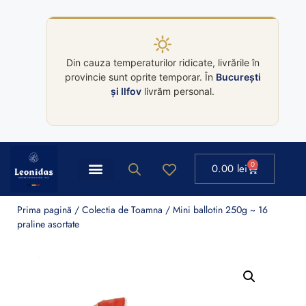
Din cauza temperaturilor ridicate, livrările în
provincie sunt oprite temporar. În
București
și Ilfov
livrăm personal.
0
0.00
lei
Prima pagină
/
Colectia de Toamna
/ Mini ballotin 250g ~ 16
praline asortate