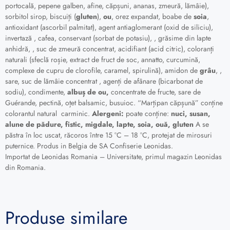
portocală, pepene galben, afine, căpșuni, ananas, zmeură, lămâie),
sorbitol sirop, biscuiți (
gluten
),
ou
, orez expandat, boabe de
soia
,
antioxidant (ascorbil palmitat), agent antiaglomerant (oxid de siliciu),
invertază , cafea, conservant (sorbat de potasiu), , grăsime din lapte
anhidră, , suc de zmeură concentrat, acidifiant (acid citric), coloranți
naturali (sfeclă roșie, extract de fruct de soc, annatto, curcumină,
complexe de cupru de clorofile, caramel, spirulină), amidon de
grâu
, ,
sare, suc de lămâie concentrat , agenți de afânare (bicarbonat de
sodiu), condimente,
albuș de ou,
concentrate de fructe, sare de
Guérande, pectină, oțet balsamic, busuioc. “Marțipan căpșună” conține
colorantul natural carminic.
Alergeni:
poate conține:
nuci, susan,
alune de pădure, fistic, migdale, lapte, soia, ouă, gluten
A se
păstra în loc uscat, răcoros între 15 °C – 18 °C, protejat de mirosuri
puternice. Produs in Belgia de SA Confiserie Leonidas.
Importat de Leonidas Romania – Universitate, primul magazin Leonidas
din Romania.
Produse similare