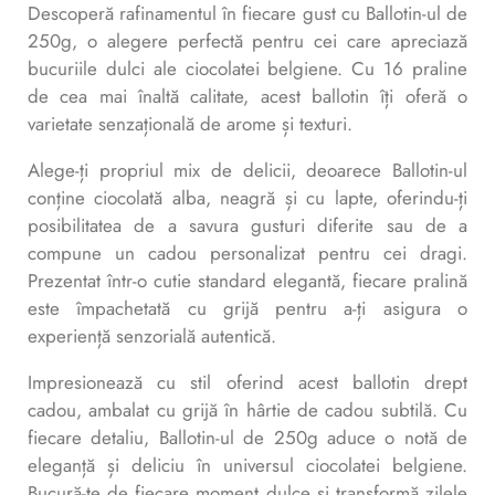
Descoperă rafinamentul în fiecare gust cu Ballotin-ul de
250g, o alegere perfectă pentru cei care apreciază
bucuriile dulci ale ciocolatei belgiene. Cu 16 praline
de cea mai înaltă calitate, acest ballotin îți oferă o
varietate senzațională de arome și texturi.
Alege-ți propriul mix de delicii, deoarece Ballotin-ul
conține ciocolată alba, neagră și cu lapte, oferindu-ți
posibilitatea de a savura gusturi diferite sau de a
compune un cadou personalizat pentru cei dragi.
Prezentat într-o cutie standard elegantă, fiecare pralină
este împachetată cu grijă pentru a-ți asigura o
experiență senzorială autentică.
Impresionează cu stil oferind acest ballotin drept
cadou, ambalat cu grijă în hârtie de cadou subtilă. Cu
fiecare detaliu, Ballotin-ul de 250g aduce o notă de
eleganță și deliciu în universul ciocolatei belgiene.
Bucură-te de fiecare moment dulce și transformă zilele