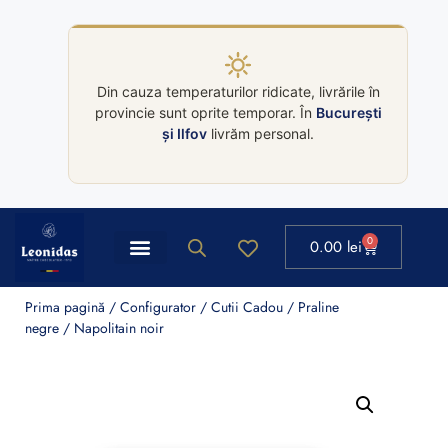
Din cauza temperaturilor ridicate, livrările în
provincie sunt oprite temporar. În
București
și Ilfov
livrăm personal.
0
0.00
lei
Prima pagină
/
Configurator
/
Cutii Cadou
/
Praline
negre
/ Napolitain noir