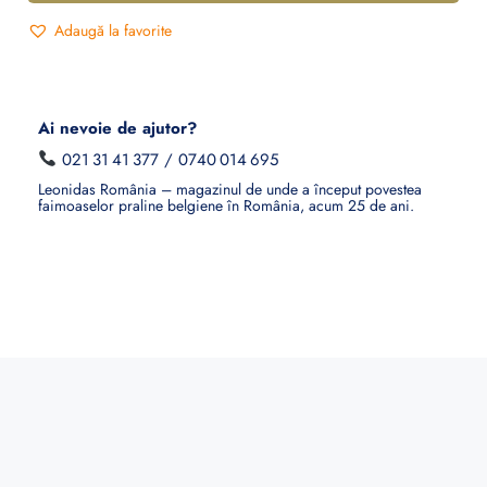
Adaugă la favorite
Ai nevoie de ajutor?
021 31 41 377
/
0740 014 695
Leonidas România – magazinul de unde a început povestea
faimoaselor praline belgiene în România, acum 25 de ani.