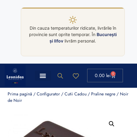
Din cauza temperaturilor ridicate, livrările în
provincie sunt oprite temporar. În
București
și Ilfov
livrăm personal.
0
0.00
lei
Prima pagină
/
Configurator
/
Cutii Cadou
/
Praline negre
/ Noir
de Noir