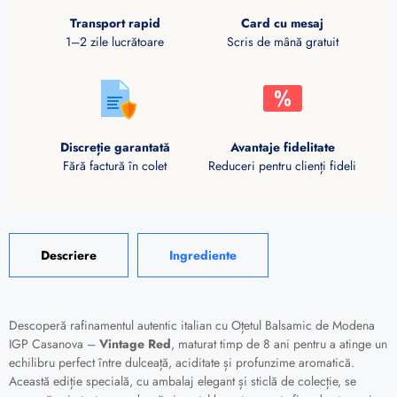
Transport rapid
Card cu mesaj
1–2 zile lucrătoare
Scris de mână gratuit
Discreție garantată
Avantaje fidelitate
Fără factură în colet
Reduceri pentru clienți fideli
Descriere
Ingrediente
Descoperă rafinamentul autentic italian cu Oțetul Balsamic de Modena
IGP Casanova –
Vintage Red
, maturat timp de 8 ani pentru a atinge un
echilibru perfect între dulceață, aciditate și profunzime aromatică.
Această ediție specială, cu ambalaj elegant și sticlă de colecție, se