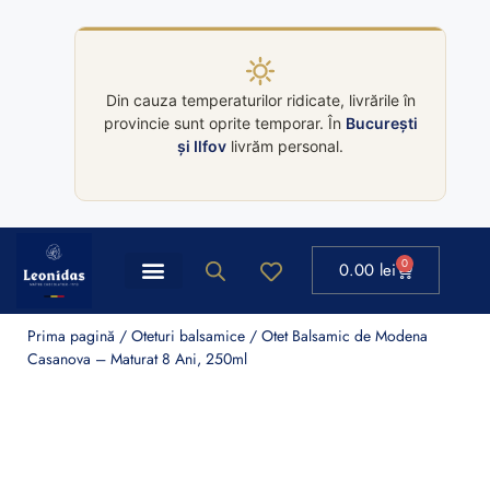
Din cauza temperaturilor ridicate, livrările în
provincie sunt oprite temporar. În
București
și Ilfov
livrăm personal.
0
0.00
lei
Ballotin Leonidas
Colectii cutii Leonidas
Prima pagină
/
Oteturi balsamice
/ Otet Balsamic de Modena
Casanova – Maturat 8 Ani, 250ml