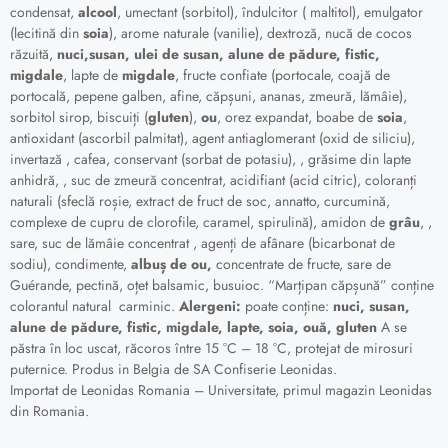
condensat,
alcool
, umectant (sorbitol), îndulcitor ( maltitol), emulgator
(lecitină din
soia
), arome naturale (vanilie), dextroză, nucă de cocos
răzuită,
nuci,susan, ulei de susan, alune de pădure, fistic,
migdale
, lapte de
migdale
, fructe confiate (portocale, coajă de
portocală, pepene galben, afine, căpșuni, ananas, zmeură, lămâie),
sorbitol sirop, biscuiți (
gluten
),
ou
, orez expandat, boabe de
soia
,
antioxidant (ascorbil palmitat), agent antiaglomerant (oxid de siliciu),
invertază , cafea, conservant (sorbat de potasiu), , grăsime din lapte
anhidră, , suc de zmeură concentrat, acidifiant (acid citric), coloranți
naturali (sfeclă roșie, extract de fruct de soc, annatto, curcumină,
complexe de cupru de clorofile, caramel, spirulină), amidon de
grâu
, ,
sare, suc de lămâie concentrat , agenți de afânare (bicarbonat de
sodiu), condimente,
albuș de ou,
concentrate de fructe, sare de
Guérande, pectină, oțet balsamic, busuioc. “Marțipan căpșună” conține
colorantul natural carminic.
Alergeni:
poate conține:
nuci, susan,
alune de pădure, fistic, migdale, lapte, soia, ouă, gluten
A se
păstra în loc uscat, răcoros între 15 °C – 18 °C, protejat de mirosuri
puternice. Produs in Belgia de SA Confiserie Leonidas.
Importat de Leonidas Romania – Universitate, primul magazin Leonidas
din Romania.