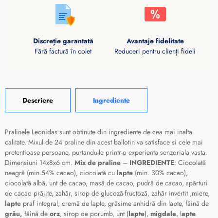
Discreție garantată
Avantaje fidelitate
Fără factură în colet
Reduceri pentru clienți fideli
Descriere
Ingrediente
Pralinele Leonidas sunt obtinute din ingrediente de cea mai inalta
calitate. Mixul de 24 praline din acest ballotin va satisface si cele mai
pretentioase persoane, purtandu-le printr-o experienta senzoriala vasta.
Dimensiuni 14x8x6 cm.
Mix de praline
–
INGREDIENTE
: Ciocolată
neagră (min.54% cacao), ciocolată cu
lapte
(min. 30% cacao),
ciocolată albă, unt de cacao, masă de cacao, pudră de cacao, spărturi
de cacao prăjite,
zahăr, sirop de glucoză-fructoză, zahăr invertit ,miere,
lapte
praf integral, cremă de lapte, grăsime anhidră din lapte, făină de
grâu,
făină de
orz
,
sirop de porumb, unt (
lapte
),
migdale
, l
apte