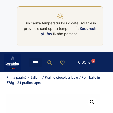
Din cauza temperaturilor ridicate, livrările în
provincie sunt oprite temporar. În
București
și Ilfov
livrăm personal.
0
0.00
lei
Ballotin Leonidas
Colectii cutii Leonidas
Prima pagină
/
Ballotin
/
Praline ciocolata lapte
/ Petit ballotin
375g ~24 praline lapte