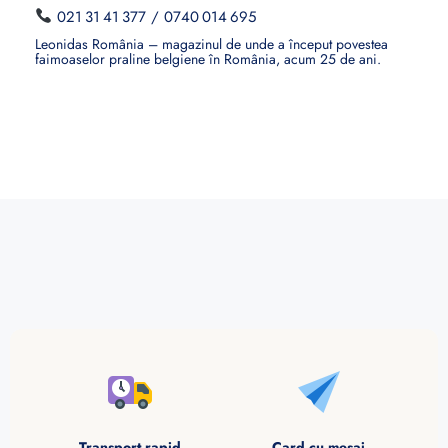
021 31 41 377
/
0740 014 695
Leonidas România – magazinul de unde a început povestea
faimoaselor praline belgiene în România, acum 25 de ani.
Transport rapid
Card cu mesaj