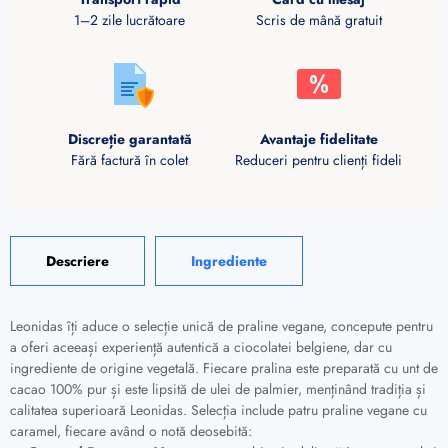
1–2 zile lucrătoare
Scris de mână gratuit
Discreție garantată
Avantaje fidelitate
Fără factură în colet
Reduceri pentru clienți fideli
Descriere
Ingrediente
Leonidas îți aduce o selecție unică de praline vegane, concepute pentru
a oferi aceeași experiență autentică a ciocolatei belgiene, dar cu
ingrediente de origine vegetală. Fiecare pralina este preparată cu unt de
cacao 100% pur și este lipsită de ulei de palmier, menținând tradiția și
calitatea superioară Leonidas. Selecția include patru praline vegane cu
caramel, fiecare având o notă deosebită: