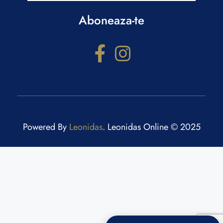
Aboneaza-te
Powered By
Leonidas
. Leonidas Online © 2025
Configurator cadouri
Răspunde la câteva întrebări și primești recomandări
personalizate.