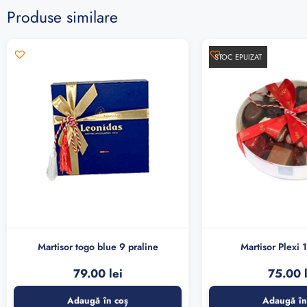
Produse similare
STOC EPUIZAT
Martisor togo blue 9 praline
Martisor Plexi 
79.00
lei
75.00
Adaugă în coș
Adaugă în