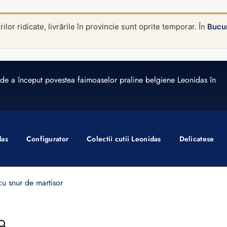
lor ridicate, livrările în provincie sunt oprite temporar. În
Bucur
de a început povestea faimoaselor praline belgiene Leonidas în
das
Configurator
Colectii cutii Leonidas
Delicatese
cu snur de martisor