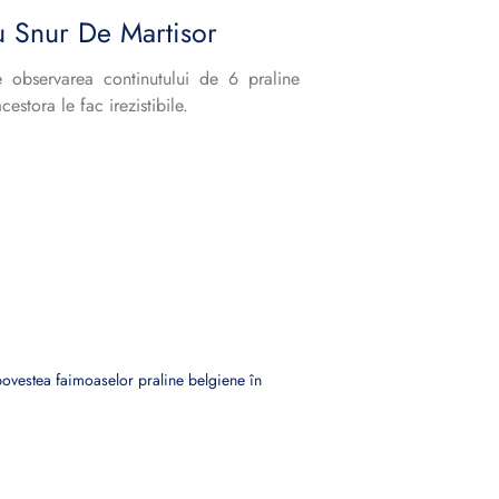
u Snur De Martisor
e observarea continutului de 6 praline
cestora le fac irezistibile.
vestea faimoaselor praline belgiene în