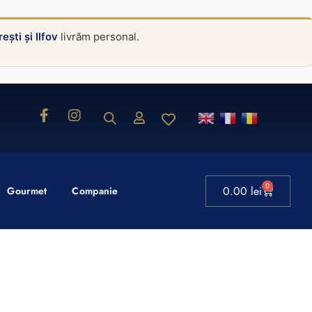
ești și Ilfov
livrăm personal.
0
0.00
lei
Gourmet
Companie