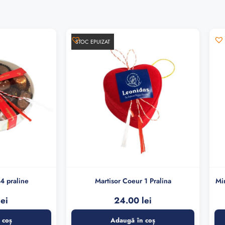
STOC EPUIZAT
14 praline
Martisor Coeur 1 Pralina
Min
lei
24.00
lei
 coș
Adaugă în coș