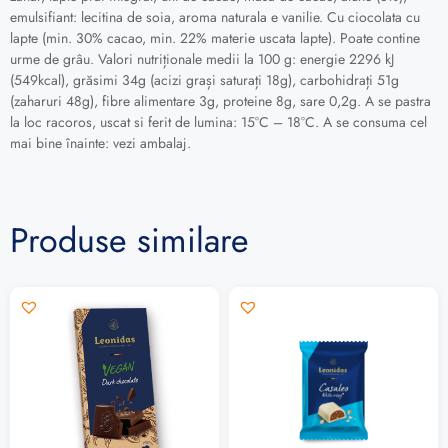
emulsifiant: lecitina de soia, aroma naturala e vanilie. Cu ciocolata cu
lapte (min. 30% cacao, min. 22% materie uscata lapte). Poate contine
urme de grâu.
Valori nutriționale medii la 100 g: energie 2296 kJ
(549kcal), grăsimi 34g (acizi grași saturați 18g), carbohidrați 51g
(zaharuri 48g), fibre alimentare 3g, proteine ​​8g, sare 0,2g.
A se pastra
la loc racoros, uscat si ferit de lumina: 15°C – 18°C.
A se consuma cel
mai bine înainte: vezi ambalaj.
Produse similare