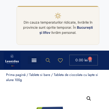
Din cauza temperaturilor ridicate, livrările în
provincie sunt oprite temporar. În
București
și Ilfov
livrăm personal.
0
0.00
lei
Ballotin Leonidas
Colectii cutii Leonidas
Prima pagină
/
Tablete si bare
/ Tableta de ciocolata cu lapte si
alune 100g