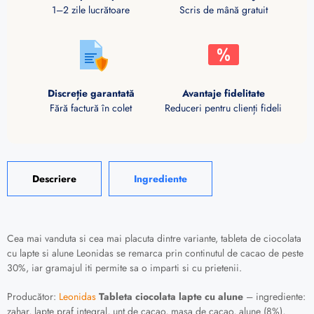
1–2 zile lucrătoare
Scris de mână gratuit
Discreție garantată
Avantaje fidelitate
Fără factură în colet
Reduceri pentru clienți fideli
Descriere
Ingrediente
Cea mai vanduta si cea mai placuta dintre variante, tableta de ciocolata
cu lapte si alune Leonidas se remarca prin continutul de cacao de peste
30%, iar gramajul iti permite sa o imparti si cu prietenii.
Producător:
Leonidas
Tableta ciocolata lapte cu alune
– ingrediente:
zahar, lapte praf integral, unt de cacao, masa de cacao, alune (8%),