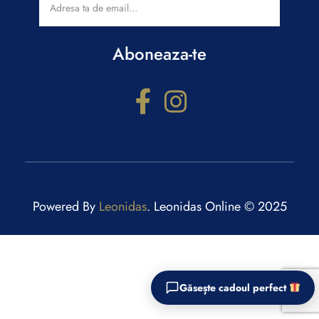
Aboneaza-te
Configurator cadouri
Powered By
Leonidas
. Leonidas Online © 2025
Răspunde la câteva întrebări și primești recomandări
personalizate.
Găsește cadoul perfect