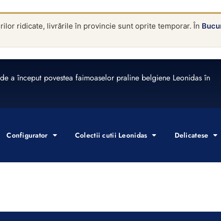
lor ridicate, livrările în provincie sunt oprite temporar. În
Bucur
de a început povestea faimoaselor praline belgiene Leonidas în
Configurator
Colectii cutii Leonidas
Delicatese