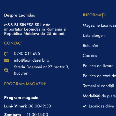
INFORMAŢII
Despre Leonidas
M&B BUSINESS SRL este
Magazine Leonida
importator Leonidas in Romania si
Republica Moldova de 25 de ani.
Lista alergeni
CONTACT
Returnări
0740.014.695
Cookies
info@leonidas-mb.ro
Politica de livrare
Strada Doamnei nr.27, sector 3,
Bucuresti.
Politica de confiden
PROGRAM MAGAZIN:
Termeni și condiții
Modalități de plată
Program magazin:
Luni- Vineri
: 08:00-19:30
Leonidas drive
Sambata
– 11:00-15:00