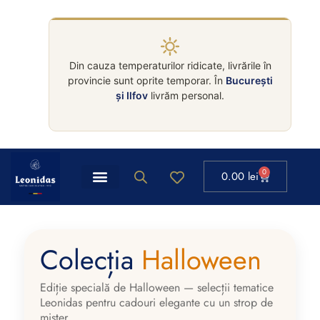
Din cauza temperaturilor ridicate, livrările în
provincie sunt oprite temporar. În
București
și Ilfov
livrăm personal.
0
0.00
lei
Colecția
Halloween
Ediție specială de Halloween — selecții tematice
Leonidas pentru cadouri elegante cu un strop de
mister.