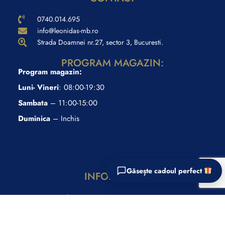
0740.014.695
info@leonidas-mb.ro
Strada Doamnei nr.27, sector 3, Bucuresti.
PROGRAM MAGAZIN:
Program magazin:
Luni- Vineri
: 08:00-19:30
Configurator cadouri
Sambata
– 11:00-15:00
Răspunde la câteva întrebări și primești recomandări
Duminica
– Inchis
personalizate.
Găsește cadoul perfect
INFORMAŢII
Magazine Leonidas
Lista alergeni