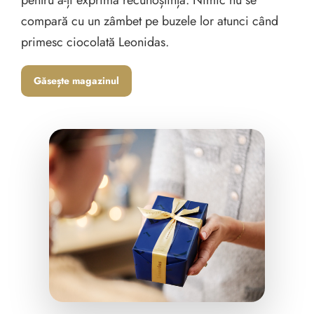
pentru a-ți exprima recunoștința. Nimic nu se
compară cu un zâmbet pe buzele lor atunci când
primesc ciocolată Leonidas.
Găsește magazinul