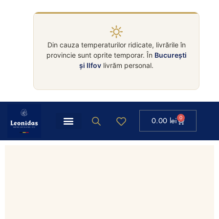
Din cauza temperaturilor ridicate, livrările în
provincie sunt oprite temporar. În
București
și Ilfov
livrăm personal.
0
0.00
lei