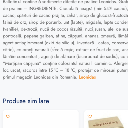
Ballotin-ul contine 6 sortimente diferite de praline Leonidas. Gu
de praline – INGREDIENTE: Ciocolată neagră (min.54% cacao), c
cacao, spărturi de cacao prăjite, zahăr, sirop de glucoză-fructoză,
făină de orz, sirop de porumb, unt (lapte), migdale, lapte condensa
(vanilie), dextroză, nucă de cocos răzuită, nuci,susan, ulei de su
portocală, pepene galben, afine, căpșuni, ananas, zmeură, lămâie),
agent antiaglomerant (oxid de siliciu), invertază , cafea, conserv
citric), coloranți naturali (sfeclă roșie, extract de fruct de soc,
lămâie concentrat , agenți de afânare (bicarbonat de sodiu), con
“Marțipan căpșună” conține colorantul natural carminic. Alergeni:
loc uscat, răcoros între 15 °C – 18 °C, protejat de mirosuri put
primul magazin Leonidas din Romania.
Leonidas
Produse similare