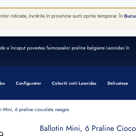
lor ridicate, livrările în provincie sunt oprite temporar. În
Bucur
de a început povestea faimoaselor praline belgiene Leonidas în
das
Configurator
Colectii cutii Leonidas
Delicatese
n Mini, 6 praline ciocolata neagra
Ballotin Mini, 6 Praline Cioc