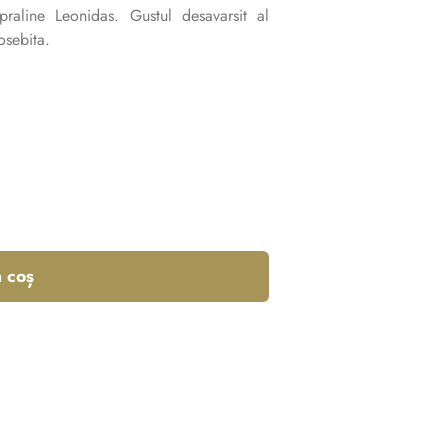
 praline Leonidas. Gustul desavarsit al
osebita.
 coș