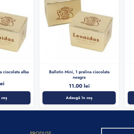
na ciocolata alba
Ballotin Mini, 1 pralina ciocolata
neagra
lei
11.00
lei
 coș
Adaugă în coș
PRODUSE