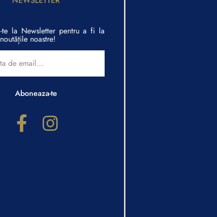
NEWSLETTER
te la Newsletter pentru a fi la
noutățile noastre!
Aboneaza-te
Configurator cadouri
Răspunde la câteva întrebări și primești recomandări
personalizate.