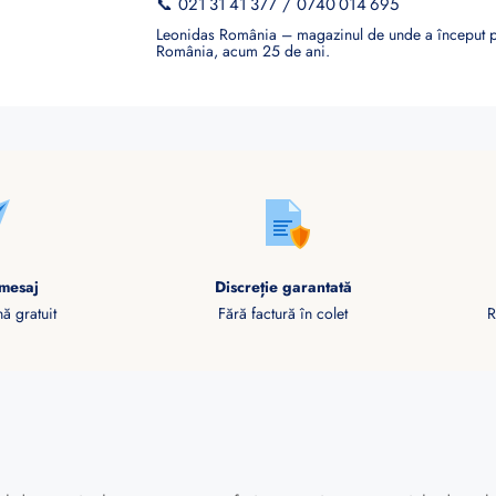
📞
021 31 41 377
/
0740 014 695
Leonidas România – magazinul de unde a început po
România, acum 25 de ani.
mesaj
Discreție garantată
ă gratuit
Fără factură în colet
R