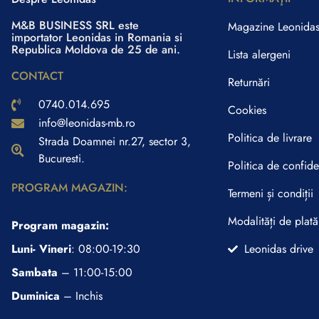
M&B BUSINESS SRL este
Magazine Leonida
importator Leonidas in Romania si
Republica Moldova de 25 de ani.
Lista alergeni
CONTACT
Returnări
0740.014.695
Cookies
info@leonidas-mb.ro
Politica de livrare
Strada Doamnei nr.27, sector 3,
Bucuresti.
Politica de confiden
PROGRAM MAGAZIN:
Termeni și condiții
Modalități de plată
Program magazin:
Luni- Vineri
: 08:00-19:30
Leonidas drive
Sambata
– 11:00-15:00
Duminica
– Inchis