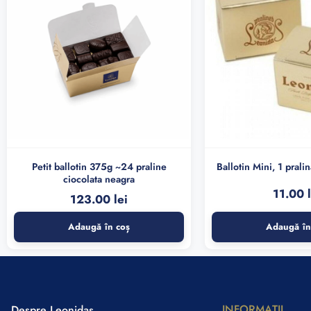
Petit ballotin 375g ~24 praline
Ballotin Mini, 1 prali
ciocolata neagra
11.00
123.00
lei
Adaugă în coș
Adaugă în
INFORMAŢII
Despre Leonidas