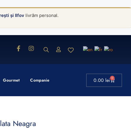
ești și Ilfov
livrăm personal.
0
0.00
lei
Gourmet
Companie
olata Neagra