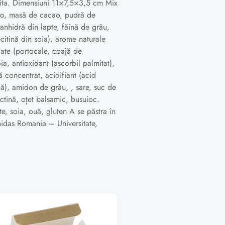
sebita. Dimensiuni 11×7,5×3,5 cm Mix
ao, masă de cacao, pudră de
 anhidră din lapte, făină de grâu,
ecitină din soia), arome naturale
iate (portocale, coajă de
a, antioxidant (ascorbil palmitat),
ă concentrat, acidifiant (acid
ină), amidon de grâu, , sare, suc de
ctină, oțet balsamic, busuioc.
e, soia, ouă, gluten A se păstra în
nidas Romania – Universitate,