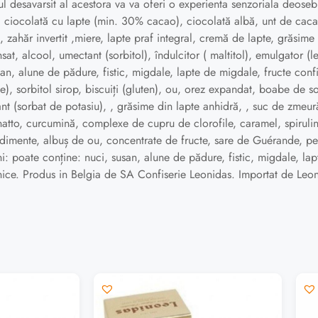
stul desavarsit al acestora va va oferi o experienta senzoriala deo
iocolată cu lapte (min. 30% cacao), ciocolată albă, unt de cac
 zahăr invertit ,miere, lapte praf integral, cremă de lapte, grăsime
t, alcool, umectant (sorbitol), îndulcitor ( maltitol), emulgator (l
san, alune de pădure, fistic, migdale, lapte de migdale, fructe conf
 sorbitol sirop, biscuiți (gluten), ou, orez expandat, boabe de soi
ant (sorbat de potasiu), , grăsime din lapte anhidră, , suc de zmeur
 annatto, curcumină, complexe de cupru de clorofile, caramel, spirul
dimente, albuș de ou, concentrate de fructe, sare de Guérande, pe
 poate conține: nuci, susan, alune de pădure, fistic, migdale, lapt
ernice. Produs in Belgia de SA Confiserie Leonidas. Importat de Leo