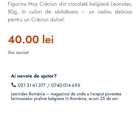
Figurina Moș Crăciun din ciocolată belgiană Leonidas,
80g, în culori de sărbătoare – un cadou delicios
pentru un Crăciun dulce!
40.00
lei
Stoc epuizat
Ai nevoie de ajutor?
021 31 41 377
/
0740 014 695
Leonidas România – magazinul de unde a început povestea
faimoaselor praline belgiene în România, acum 25 de ani.