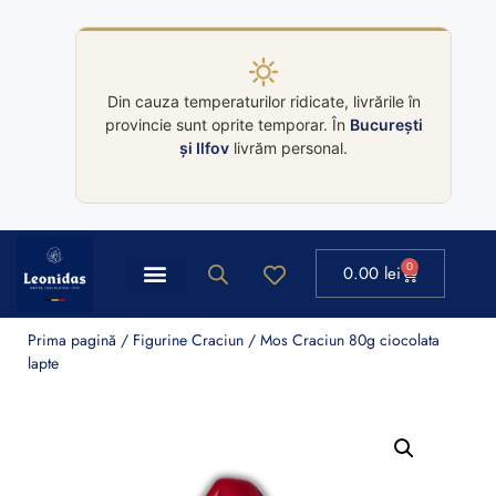
Din cauza temperaturilor ridicate, livrările în
provincie sunt oprite temporar. În
București
și Ilfov
livrăm personal.
0
0.00
lei
Prima pagină
/
Figurine Craciun
/ Mos Craciun 80g ciocolata
lapte