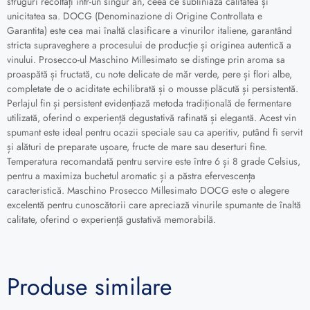
struguri recoltați într-un singur an, ceea ce subliniază calitatea și
unicitatea sa. DOCG (Denominazione di Origine Controllata e
Garantita) este cea mai înaltă clasificare a vinurilor italiene, garantând
stricta supraveghere a procesului de producție și originea autentică a
vinului. Prosecco-ul Maschino Millesimato se distinge prin aroma sa
proaspătă și fructată, cu note delicate de măr verde, pere și flori albe,
completate de o aciditate echilibrată și o mousse plăcută și persistentă.
Perlajul fin și persistent evidențiază metoda tradițională de fermentare
utilizată, oferind o experiență degustativă rafinată și elegantă. Acest vin
spumant este ideal pentru ocazii speciale sau ca aperitiv, putând fi servit
și alături de preparate ușoare, fructe de mare sau deserturi fine.
Temperatura recomandată pentru servire este între 6 și 8 grade Celsius,
pentru a maximiza buchetul aromatic și a păstra efervescența
caracteristică. Maschino Prosecco Millesimato DOCG este o alegere
excelentă pentru cunoscătorii care apreciază vinurile spumante de înaltă
calitate, oferind o experiență gustativă memorabilă.
Produse similare