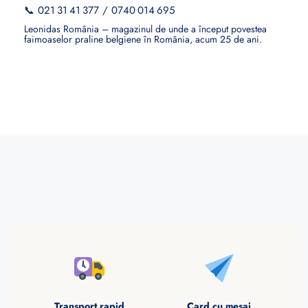
📞
021 31 41 377
/
0740 014 695
Leonidas România – magazinul de unde a început povestea
faimoaselor praline belgiene în România, acum 25 de ani.
Transport rapid
Card cu mesaj