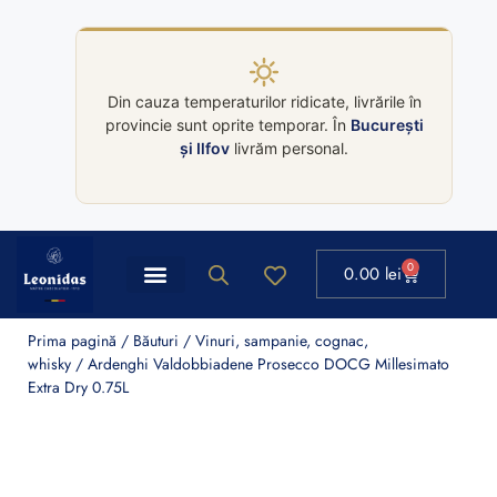
Din cauza temperaturilor ridicate, livrările în
provincie sunt oprite temporar. În
București
și Ilfov
livrăm personal.
0
0.00
lei
Ballotin Leonidas
Colectii cutii Leonidas
Prima pagină
/
Băuturi
/
Vinuri, sampanie, cognac,
whisky
/ Ardenghi Valdobbiadene Prosecco DOCG Millesimato
Extra Dry 0.75L