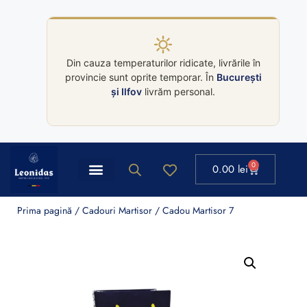
Din cauza temperaturilor ridicate, livrările în
provincie sunt oprite temporar. În
București
și Ilfov
livrăm personal.
0
0.00
lei
Ballotin Leonidas
Colectii cutii Leonidas
Prima pagină
/
Cadouri Martisor
/ Cadou Martisor 7