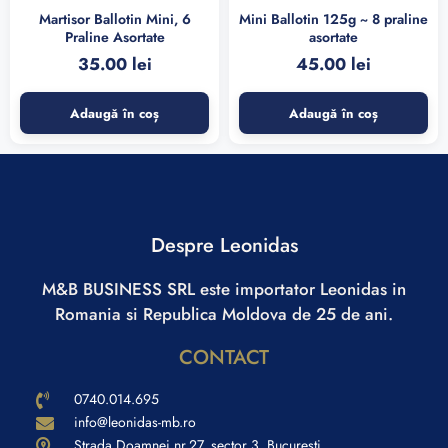
Martisor Ballotin Mini, 6
Mini Ballotin 125g ~ 8 praline
Praline Asortate
asortate
35.00
lei
45.00
lei
Adaugă în coș
Adaugă în coș
Despre Leonidas
M&B BUSINESS SRL este importator Leonidas in
Romania si Republica Moldova de 25 de ani.
CONTACT
0740.014.695
info@leonidas-mb.ro
Strada Doamnei nr.27, sector 3, Bucuresti.