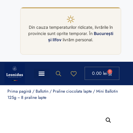
Din cauza temperaturilor ridicate, livrările în
provincie sunt oprite temporar. În
București
și Ilfov
livrăm personal.
0
0.00
lei
Ballotin Leonidas
Colectii cutii Leonidas
Prima pagină
/
Ballotin
/
Praline ciocolata lapte
/ Mini Ballotin
125g ~ 8 praline lapte