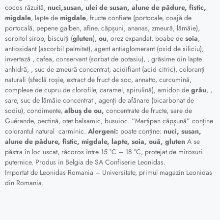
cocos răzuită,
nuci,susan, ulei de susan, alune de pădure, fistic,
migdale
, lapte de
migdale
, fructe confiate (portocale, coajă de
portocală, pepene galben, afine, căpșuni, ananas, zmeură, lămâie),
sorbitol sirop, biscuiți (
gluten
),
ou
, orez expandat, boabe de
soia
,
antioxidant (ascorbil palmitat), agent antiaglomerant (oxid de siliciu),
invertază , cafea, conservant (sorbat de potasiu), , grăsime din lapte
anhidră, , suc de zmeură concentrat, acidifiant (acid citric), coloranți
naturali (sfeclă roșie, extract de fruct de soc, annatto, curcumină,
complexe de cupru de clorofile, caramel, spirulină), amidon de
grâu
, ,
sare, suc de lămâie concentrat , agenți de afânare (bicarbonat de
sodiu), condimente,
albuș de ou,
concentrate de fructe, sare de
Guérande, pectină, oțet balsamic, busuioc. “Marțipan căpșună” conține
colorantul natural carminic.
Alergeni:
poate conține:
nuci, susan,
alune de pădure, fistic, migdale, lapte, soia, ouă, gluten
A se
păstra în loc uscat, răcoros între 15 °C – 18 °C, protejat de mirosuri
puternice. Produs in Belgia de SA Confiserie Leonidas.
Importat de Leonidas Romania – Universitate, primul magazin Leonidas
din Romania.