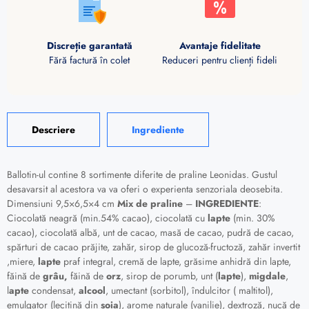
Discreție garantată
Avantaje fidelitate
Fără factură în colet
Reduceri pentru clienți fideli
Descriere
Ingrediente
Ballotin-ul contine 8 sortimente diferite de praline Leonidas. Gustul
desavarsit al acestora va va oferi o experienta senzoriala deosebita.
Dimensiuni 9,5×6,5×4 cm
Mix de praline
–
INGREDIENTE
:
Ciocolată neagră (min.54% cacao), ciocolată cu
lapte
(min. 30%
cacao), ciocolată albă, unt de cacao, masă de cacao, pudră de cacao,
spărturi de cacao prăjite,
zahăr, sirop de glucoză-fructoză, zahăr invertit
,miere,
lapte
praf integral, cremă de lapte, grăsime anhidră din lapte,
făină de
grâu,
făină de
orz
,
sirop de porumb, unt (
lapte
),
migdale
,
l
apte
condensat,
alcool
, umectant (sorbitol), îndulcitor ( maltitol),
emulgator (lecitină din
soia
), arome naturale (vanilie), dextroză, nucă de