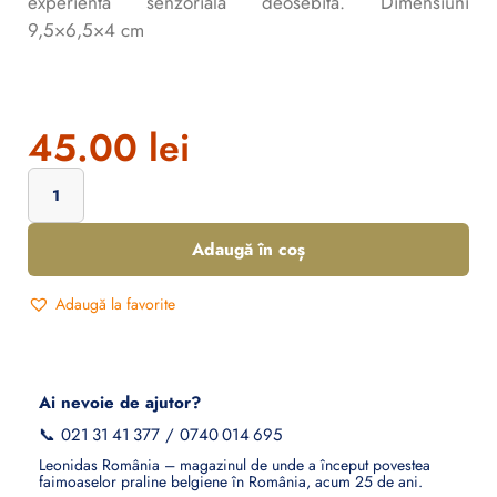
experienta senzoriala deosebita. Dimensiuni
9,5×6,5×4 cm
45.00
lei
Adaugă în coș
Adaugă la favorite
Ai nevoie de ajutor?
📞
021 31 41 377
/
0740 014 695
Leonidas România – magazinul de unde a început povestea
faimoaselor praline belgiene în România, acum 25 de ani.