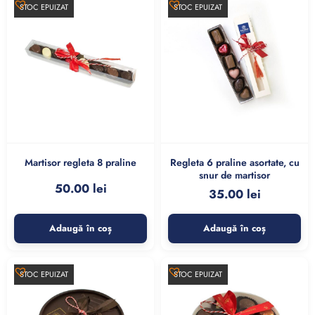
STOC EPUIZAT
STOC EPUIZAT
Martisor regleta 8 praline
Regleta 6 praline asortate, cu
snur de martisor
50.00
lei
35.00
lei
Adaugă în coș
Adaugă în coș
STOC EPUIZAT
STOC EPUIZAT