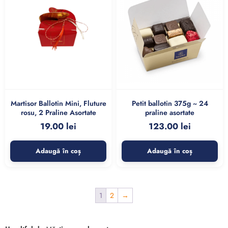
Martisor Ballotin Mini, Fluture
Petit ballotin 375g ~ 24
rosu, 2 Praline Asortate
praline asortate
19.00
lei
123.00
lei
Adaugă în coș
Adaugă în coș
1
2
→