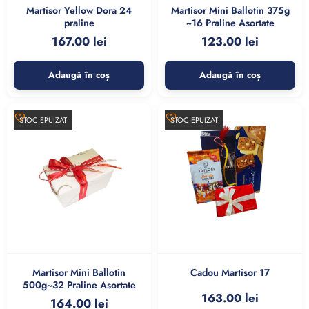
Martisor Yellow Dora 24
Martisor Mini Ballotin 375g
praline
~16 Praline Asortate
167.00
lei
123.00
lei
Adaugă în coș
Adaugă în coș
STOC EPUIZAT
STOC EPUIZAT
Martisor Mini Ballotin
Cadou Martisor 17
500g~32 Praline Asortate
163.00
lei
164.00
lei