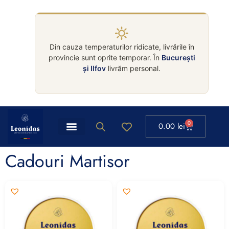
Din cauza temperaturilor ridicate, livrările în
provincie sunt oprite temporar. În
București
și Ilfov
livrăm personal.
0
0.00
lei
Cadouri Martisor