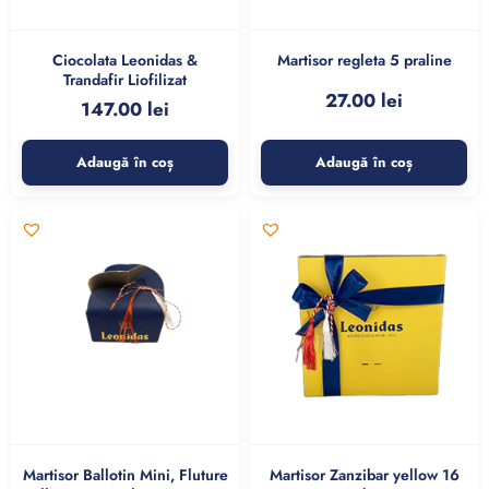
Ciocolata Leonidas &
Martisor regleta 5 praline
Trandafir Liofilizat
27.00
lei
147.00
lei
Adaugă în coș
Adaugă în coș
Martisor Ballotin Mini, Fluture
Martisor Zanzibar yellow 16